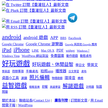
分
類
android
android 遊戲
APP
BBS
Facebook
Google Chrome 瀏覽器
Google Chrome
Google 與其他 Google 應用
iPhone
iPad
PDF
widget
LINE
Mac OS X
Windows 7
免費圖庫
Windows Vista
WordPress 網站架設
動作遊戲
動態桌布
好玩遊戲
好玩遊戲、休閒益智
學英文
學日文
播放器
拍照app
待辦事項
手機桌布
學英語
日文學習
桌布
照片編輯
桌面小工具
環境音
濾鏡
療癒
物理遊戲
益智遊戲
解謎遊戲
舒壓
貼圖
計時器
睡眠音樂
英語學習
鬧鐘
關於本站
|
聯絡站長(Contact Us)
|
廣告刊登
|
訂閱新文章
/
用 Email
閱電子報
|
WordPress