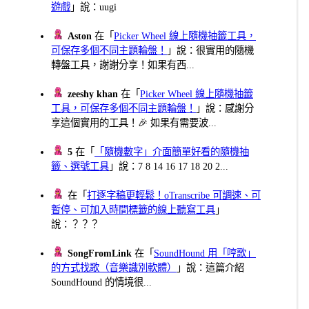
遊戲
」說：uugi
Aston
在「
Picker Wheel 線上隨機抽籤工具，
可保存多個不同主題輪盤！
」說：很實用的隨機
轉盤工具，謝謝分享！如果有西...
zeeshy khan
在「
Picker Wheel 線上隨機抽籤
工具，可保存多個不同主題輪盤！
」說：感謝分
享這個實用的工具！🎉 如果有需要波...
5
在「
「隨機數字」介面簡單好看的隨機抽
籤、選號工具
」說：7 8 14 16 17 18 20 2...
在「
打逐字稿更輕鬆！oTranscribe 可調速、可
暫停、可加入時間標籤的線上聽寫工具
」
說：？？？
SongFromLink
在「
SoundHound 用「哼歌」
的方式找歌（音樂識別軟體）
」說：這篇介紹
SoundHound 的情境很...