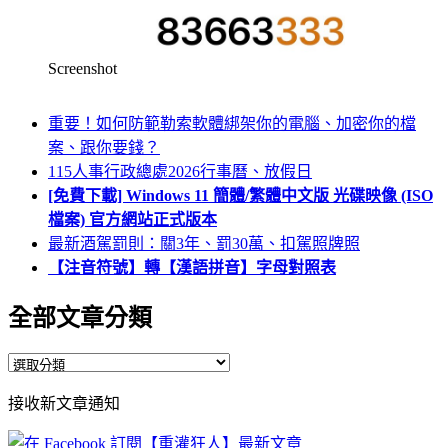
Screenshot
重要！如何防範勒索軟體綁架你的電腦、加密你的檔
案、跟你要錢？
115人事行政總處2026行事曆、放假日
[免費下載] Windows 11 簡體/繁體中文版 光碟映像 (ISO
檔案) 官方網站正式版本
最新酒駕罰則：關3年、罰30萬、扣駕照牌照
【注音符號】轉【漢語拼音】字母對照表
全部文章分類
全
部
接收新文章通知
文
章