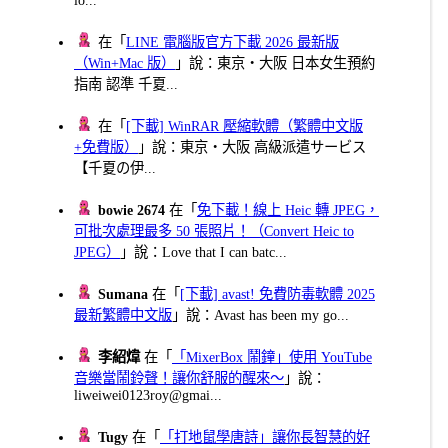
在「
LINE 電腦版官方下載 2026 最新版
（Win+Mac 版）
」說：東京・大阪 日本女生預約
指南 認準 千夏...
在「
[下載] WinRAR 壓縮軟體（繁體中文版
+免費版）
」說：東京・大阪 高級派遣サービス
【千夏の伊...
bowie 2674
在「
免下載！線上 Heic 轉 JPEG，
可批次處理最多 50 張照片！（Convert Heic to
JPEG）
」說：Love that I can batc...
Sumana
在「
[下載] avast! 免費防毒軟體 2025
最新繁體中文版
」說：Avast has been my go...
李紹煒
在「
「MixerBox 鬧鐘」使用 YouTube
音樂當鬧鈴聲！讓你舒服的醒來～
」說：
liweiwei0123roy@gmai...
Tugy
在「
「打地鼠學唐詩」讓你長智慧的好