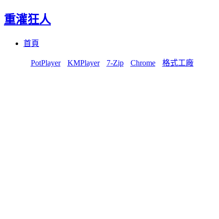
重灌狂人
Menu
Skip
首頁
to
content
PotPlayer
KMPlayer
7-Zip
Chrome
格式工廠