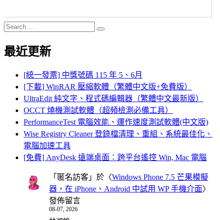
Search
Search
for:
最近更新
[統一發票] 中獎號碼 115 年 5、6月
[下載] WinRAR 壓縮軟體（繁體中文版+免費版）
UltraEdit 純文字、程式碼編輯器（繁體中文最新版）
OCCT 燒機測試軟體（超頻檢測必備工具）
PerformanceTest 電腦效能、運作速度測試軟體(中文版)
Wise Registry Cleaner 登錄檔清理、重組、系統最佳化、
電腦加速工具
[免費] AnyDesk 遠端桌面：跨平台遙控 Win, Mac 電腦
「
匿名訪客
」於〈
Windows Phone 7.5 芒果模擬
器，在 iPhone、Android 中試用 WP 手機介面
〉
發佈留言
08-07, 2026