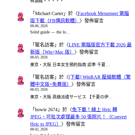
林湖銘。。。。。
「
Michael Carter
」於〈
Facebook Messenger 電腦
版下載（FB傳訊軟體）
〉發佈留言
08-06, 2026
Solid guide — the lo…
「
匿名訪客
」於〈
LINE 電腦版官方下載 2026 最
新版（Win+Mac 版）
〉發佈留言
08-03, 2026
東京・大阪 日本女生預約指南 認準 千夏…
「
匿名訪客
」於〈
[下載] WinRAR 壓縮軟體（繁
體中文版+免費版）
〉發佈留言
08-03, 2026
東京・大阪 高級派遣サービス 【千夏の伊…
「
bowie 2674
」於〈
免下載！線上 Heic 轉
JPEG，可批次處理最多 50 張照片！（Convert
Heic to JPEG）
〉發佈留言
08-02, 2026