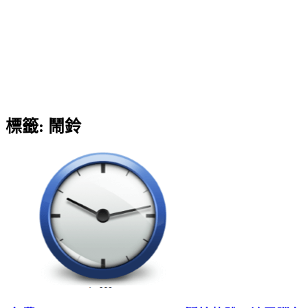
標籤:
鬧鈴