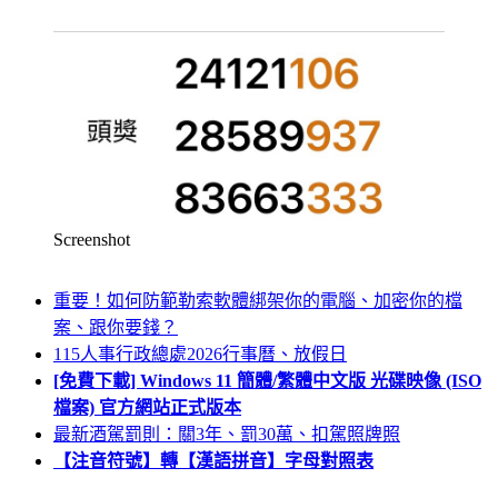
Screenshot
重要！如何防範勒索軟體綁架你的電腦、加密你的檔
案、跟你要錢？
115人事行政總處2026行事曆、放假日
[免費下載] Windows 11 簡體/繁體中文版 光碟映像 (ISO
檔案) 官方網站正式版本
最新酒駕罰則：關3年、罰30萬、扣駕照牌照
【注音符號】轉【漢語拼音】字母對照表