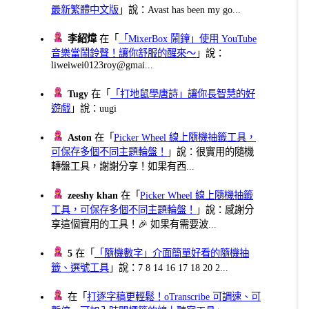
最新繁體中文版
」說：Avast has been my go...
李紹煒
在「
「MixerBox 鬧鐘」使用 YouTube
音樂當鬧鈴聲！讓你舒服的醒來～
」說：
liweiwei0123roy@gmai...
Tugy
在「
「打地鼠學唐詩」讓你長智慧的好
遊戲
」說：uugi
Aston
在「
Picker Wheel 線上隨機抽籤工具，
可保存多個不同主題輪盤！
」說：很實用的隨機
轉盤工具，謝謝分享！如果有西...
zeeshy khan
在「
Picker Wheel 線上隨機抽籤
工具，可保存多個不同主題輪盤！
」說：感謝分
享這個實用的工具！🎉 如果有需要波...
5
在「
「隨機數字」介面簡單好看的隨機抽
籤、選號工具
」說：7 8 14 16 17 18 20 2...
在「
打逐字稿更輕鬆！oTranscribe 可調速、可