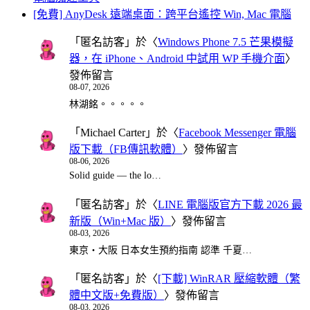
[免費] AnyDesk 遠端桌面：跨平台遙控 Win, Mac 電腦
「
匿名訪客
」於〈
Windows Phone 7.5 芒果模擬
器，在 iPhone、Android 中試用 WP 手機介面
〉
發佈留言
08-07, 2026
林湖銘。。。。。
「
Michael Carter
」於〈
Facebook Messenger 電腦
版下載（FB傳訊軟體）
〉發佈留言
08-06, 2026
Solid guide — the lo…
「
匿名訪客
」於〈
LINE 電腦版官方下載 2026 最
新版（Win+Mac 版）
〉發佈留言
08-03, 2026
東京・大阪 日本女生預約指南 認準 千夏…
「
匿名訪客
」於〈
[下載] WinRAR 壓縮軟體（繁
體中文版+免費版）
〉發佈留言
08-03, 2026