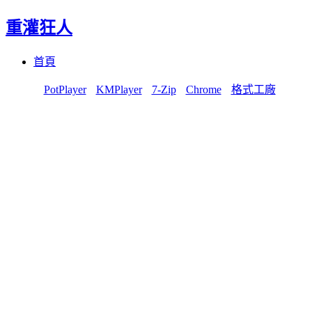
重灌狂人
Menu
Skip
首頁
to
content
PotPlayer
KMPlayer
7-Zip
Chrome
格式工廠