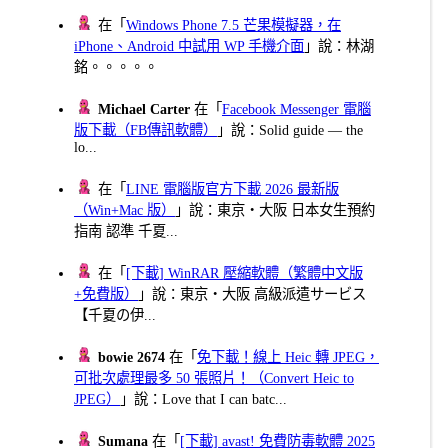
在「
Windows Phone 7.5 芒果模擬器，在
iPhone、Android 中試用 WP 手機介面
」說：林湖
銘。。。。。
Michael Carter
在「
Facebook Messenger 電腦
版下載（FB傳訊軟體）
」說：Solid guide — the
lo...
在「
LINE 電腦版官方下載 2026 最新版
（Win+Mac 版）
」說：東京・大阪 日本女生預約
指南 認準 千夏...
在「
[下載] WinRAR 壓縮軟體（繁體中文版
+免費版）
」說：東京・大阪 高級派遣サービス
【千夏の伊...
bowie 2674
在「
免下載！線上 Heic 轉 JPEG，
可批次處理最多 50 張照片！（Convert Heic to
JPEG）
」說：Love that I can batc...
Sumana
在「
[下載] avast! 免費防毒軟體 2025