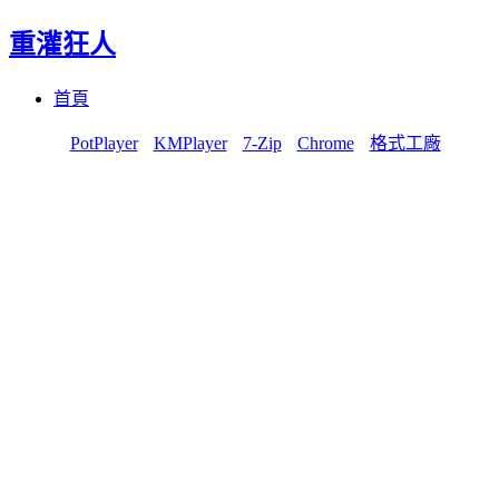
重灌狂人
Menu
Skip
首頁
to
content
PotPlayer
KMPlayer
7-Zip
Chrome
格式工廠