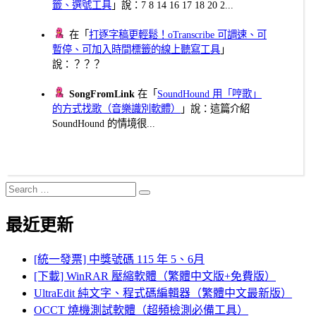
籤、選號工具
」說：7 8 14 16 17 18 20 2...
在「
打逐字稿更輕鬆！oTranscribe 可調速、可
暫停、可加入時間標籤的線上聽寫工具
」
說：？？？
SongFromLink
在「
SoundHound 用「哼歌」
的方式找歌（音樂識別軟體）
」說：這篇介紹
SoundHound 的情境很...
Search
Search
for:
最近更新
[統一發票] 中獎號碼 115 年 5、6月
[下載] WinRAR 壓縮軟體（繁體中文版+免費版）
UltraEdit 純文字、程式碼編輯器（繁體中文最新版）
OCCT 燒機測試軟體（超頻檢測必備工具）