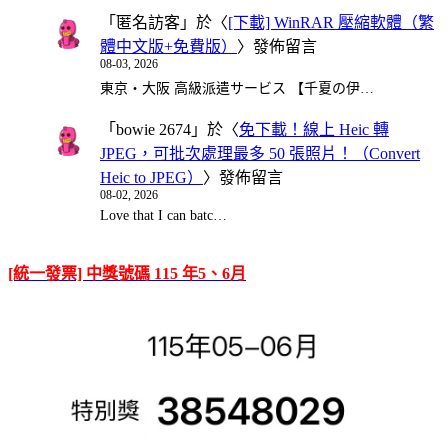
「
匿名訪客
」於〈
[下載] WinRAR 壓縮軟體（繁
體中文版+免費版）
〉發佈留言
08-03, 2026
東京・大阪 高級派遣サービス 【千夏の伊…
「
bowie 2674
」於〈
免下載！線上 Heic 轉
JPEG，可批次處理最多 50 張照片！（Convert
Heic to JPEG）
〉發佈留言
08-02, 2026
Love that I can batc…
[統一發票] 中獎號碼 115 年5、6月