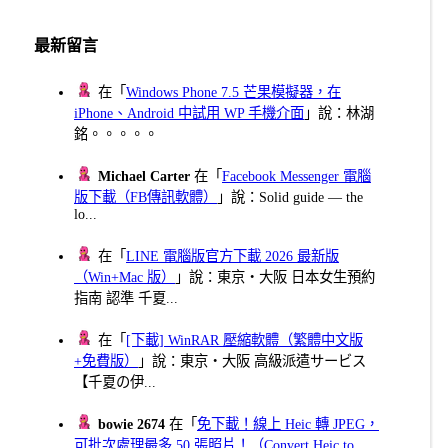
最新留言
在「
Windows Phone 7.5 芒果模擬器，在
iPhone、Android 中試用 WP 手機介面
」說：林湖
銘。。。。。
Michael Carter
在「
Facebook Messenger 電腦
版下載（FB傳訊軟體）
」說：Solid guide — the
lo...
在「
LINE 電腦版官方下載 2026 最新版
（Win+Mac 版）
」說：東京・大阪 日本女生預約
指南 認準 千夏...
在「
[下載] WinRAR 壓縮軟體（繁體中文版
+免費版）
」說：東京・大阪 高級派遣サービス
【千夏の伊...
bowie 2674
在「
免下載！線上 Heic 轉 JPEG，
可批次處理最多 50 張照片！（Convert Heic to