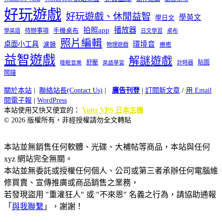
好玩遊戲
好玩遊戲、休閒益智
學英文
學日文
播放器
拍照app
待辦事項
手機桌布
學英語
日文學習
桌布
照片編輯
桌面小工具
環境音
濾鏡
療癒
物理遊戲
益智遊戲
解謎遊戲
舒壓
貼圖
計時器
睡眠音樂
英語學習
鬧鐘
關於本站
|
聯絡站長(Contact Us)
|
廣告刊登
|
訂閱新文章
/
用 Email
閱電子報
|
WordPress
本站使用又快又便宜的：
Vultr VPS 日本主機
© 2026 版權所有，非經授權請勿全文轉貼
本站並無銷售任何軟體、光碟、大補帖等商品，本站與任何
xyz 網站完全無關。
本站並無委託或授權任何個人、公司或第三者承辦任何電腦維
修買賣、宣傳推廣或商品銷售之業務，
若發現盜用 "重灌狂人" 或 "不來恩" 名義之行為，請協助通報
「
與我聯繫
」，謝謝！