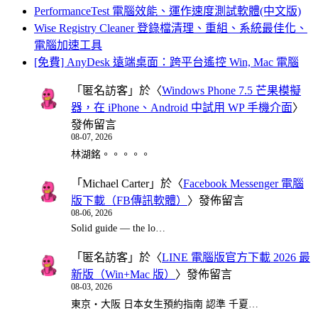
PerformanceTest 電腦效能、運作速度測試軟體(中文版)
Wise Registry Cleaner 登錄檔清理、重組、系統最佳化、
電腦加速工具
[免費] AnyDesk 遠端桌面：跨平台遙控 Win, Mac 電腦
「
匿名訪客
」於〈
Windows Phone 7.5 芒果模擬
器，在 iPhone、Android 中試用 WP 手機介面
〉
發佈留言
08-07, 2026
林湖銘。。。。。
「
Michael Carter
」於〈
Facebook Messenger 電腦
版下載（FB傳訊軟體）
〉發佈留言
08-06, 2026
Solid guide — the lo…
「
匿名訪客
」於〈
LINE 電腦版官方下載 2026 最
新版（Win+Mac 版）
〉發佈留言
08-03, 2026
東京・大阪 日本女生預約指南 認準 千夏…