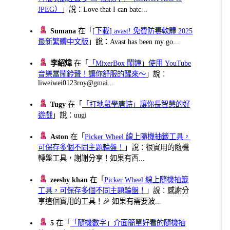
JPEG）
」說：Love that I can batc...
Sumana
在「
[下載] avast! 免費防毒軟體 2025
最新繁體中文版
」說：Avast has been my go...
李紹煒
在「
「MixerBox 鬧鐘」使用 YouTube
音樂當鬧鈴聲！讓你舒服的醒來～
」說：
liweiwei0123roy@gmai...
Tugy
在「
「打地鼠學唐詩」讓你長智慧的好
遊戲
」說：uugi
Aston
在「
Picker Wheel 線上隨機抽籤工具，
可保存多個不同主題輪盤！
」說：很實用的隨機
轉盤工具，謝謝分享！如果有西...
zeeshy khan
在「
Picker Wheel 線上隨機抽籤
工具，可保存多個不同主題輪盤！
」說：感謝分
享這個實用的工具！🎉 如果有需要波...
5
在「
「隨機數字」介面簡單好看的隨機抽