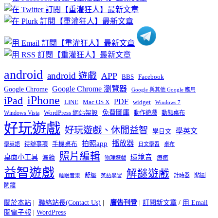
分
類
android
android 遊戲
APP
BBS
Facebook
Google Chrome 瀏覽器
Google Chrome
Google 與其他 Google 應用
iPhone
iPad
PDF
widget
LINE
Mac OS X
Windows 7
免費圖庫
Windows Vista
WordPress 網站架設
動作遊戲
動態桌布
好玩遊戲
好玩遊戲、休閒益智
學英文
學日文
播放器
拍照app
待辦事項
手機桌布
學英語
日文學習
桌布
照片編輯
桌面小工具
環境音
濾鏡
療癒
物理遊戲
益智遊戲
解謎遊戲
舒壓
貼圖
計時器
睡眠音樂
英語學習
鬧鐘
關於本站
|
聯絡站長(Contact Us)
|
廣告刊登
|
訂閱新文章
/
用 Email
閱電子報
|
WordPress