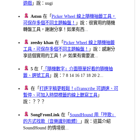
遊戲
」說：uugi
Aston
在「
Picker Wheel 線上隨機抽籤工具，
可保存多個不同主題輪盤！
」說：很實用的隨機
轉盤工具，謝謝分享！如果有西...
zeeshy khan
在「
Picker Wheel 線上隨機抽籤
工具，可保存多個不同主題輪盤！
」說：感謝分
享這個實用的工具！🎉 如果有需要波...
5
在「
「隨機數字」介面簡單好看的隨機抽
籤、選號工具
」說：7 8 14 16 17 18 20 2...
在「
打逐字稿更輕鬆！oTranscribe 可調速、可
暫停、可加入時間標籤的線上聽寫工具
」
說：？？？
SongFromLink
在「
SoundHound 用「哼歌」
的方式找歌（音樂識別軟體）
」說：這篇介紹
SoundHound 的情境很...