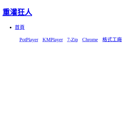
重灌狂人
Menu
Skip
首頁
to
content
PotPlayer
KMPlayer
7-Zip
Chrome
格式工廠