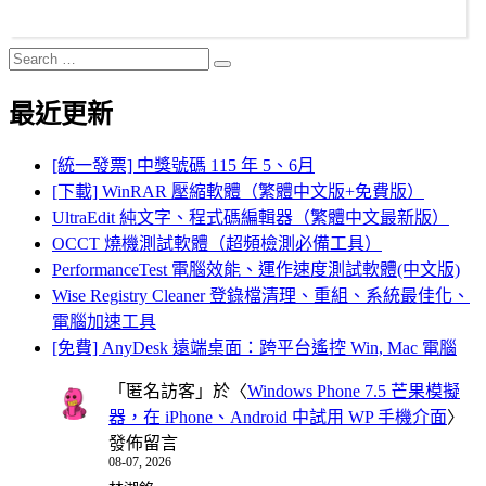
Search
Search
for:
最近更新
[統一發票] 中獎號碼 115 年 5、6月
[下載] WinRAR 壓縮軟體（繁體中文版+免費版）
UltraEdit 純文字、程式碼編輯器（繁體中文最新版）
OCCT 燒機測試軟體（超頻檢測必備工具）
PerformanceTest 電腦效能、運作速度測試軟體(中文版)
Wise Registry Cleaner 登錄檔清理、重組、系統最佳化、
電腦加速工具
[免費] AnyDesk 遠端桌面：跨平台遙控 Win, Mac 電腦
「
匿名訪客
」於〈
Windows Phone 7.5 芒果模擬
器，在 iPhone、Android 中試用 WP 手機介面
〉
發佈留言
08-07, 2026