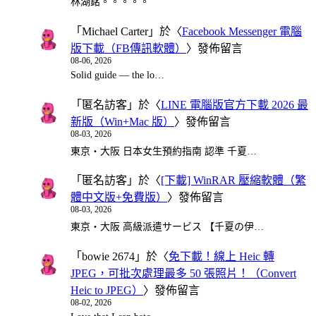
林湖銘。。。。。
「
Michael Carter
」於〈
Facebook Messenger 電腦
版下載（FB傳訊軟體）
〉發佈留言
08-06, 2026
Solid guide — the lo…
「
匿名訪客
」於〈
LINE 電腦版官方下載 2026 最
新版（Win+Mac 版）
〉發佈留言
08-03, 2026
東京・大阪 日本女生預約指南 認準 千夏…
「
匿名訪客
」於〈
[下載] WinRAR 壓縮軟體（繁
體中文版+免費版）
〉發佈留言
08-03, 2026
東京・大阪 高級派遣サービス 【千夏の伊…
「
bowie 2674
」於〈
免下載！線上 Heic 轉
JPEG，可批次處理最多 50 張照片！（Convert
Heic to JPEG）
〉發佈留言
08-02, 2026