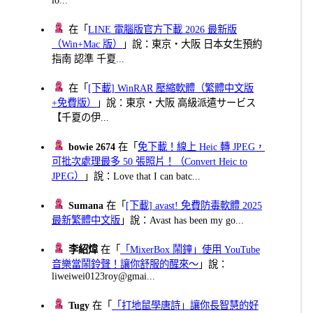
在「
LINE 電腦版官方下載 2026 最新版
（Win+Mac 版）
」說：東京・大阪 日本女生預約
指南 認準 千夏...
在「
[下載] WinRAR 壓縮軟體（繁體中文版
+免費版）
」說：東京・大阪 高級派遣サービス
【千夏の伊...
bowie 2674
在「
免下載！線上 Heic 轉 JPEG，
可批次處理最多 50 張照片！（Convert Heic to
JPEG）
」說：Love that I can batc...
Sumana
在「
[下載] avast! 免費防毒軟體 2025
最新繁體中文版
」說：Avast has been my go...
李紹煒
在「
「MixerBox 鬧鐘」使用 YouTube
音樂當鬧鈴聲！讓你舒服的醒來～
」說：
liweiwei0123roy@gmai...
Tugy
在「
「打地鼠學唐詩」讓你長智慧的好