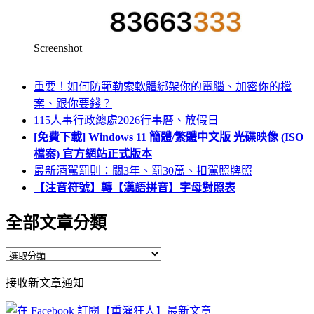
Screenshot
重要！如何防範勒索軟體綁架你的電腦、加密你的檔
案、跟你要錢？
115人事行政總處2026行事曆、放假日
[免費下載] Windows 11 簡體/繁體中文版 光碟映像 (ISO
檔案) 官方網站正式版本
最新酒駕罰則：關3年、罰30萬、扣駕照牌照
【注音符號】轉【漢語拼音】字母對照表
全部文章分類
全
部
接收新文章通知
文
章