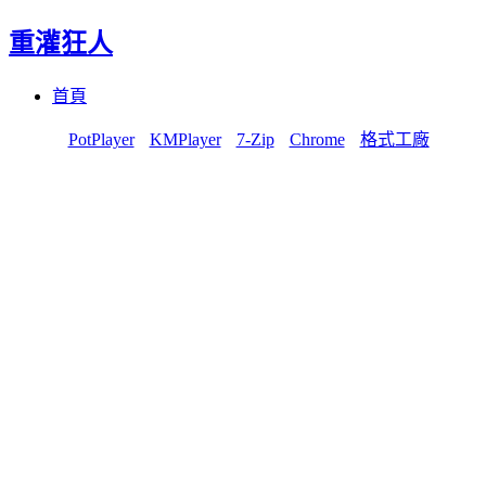
重灌狂人
Menu
Skip
首頁
to
content
PotPlayer
KMPlayer
7-Zip
Chrome
格式工廠