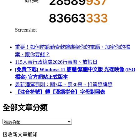
Screenshot
重要！如何防範勒索軟體綁架你的電腦、加密你的檔
案、跟你要錢？
115人事行政總處2026行事曆、放假日
[免費下載] Windows 11 簡體/繁體中文版 光碟映像 (ISO
檔案) 官方網站正式版本
最新酒駕罰則：關3年、罰30萬、扣駕照牌照
【注音符號】轉【漢語拼音】字母對照表
全部文章分類
全
部
接收新文章通知
文