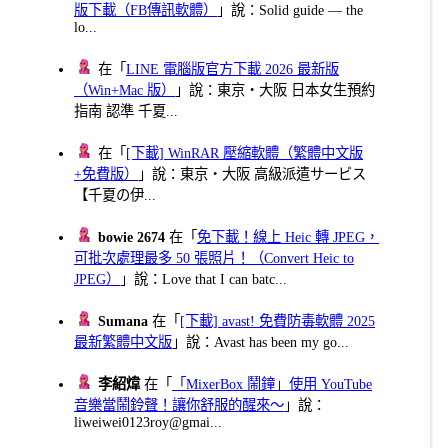
版下載（FB傳訊軟體）
」說：Solid guide — the
lo...
在「
LINE 電腦版官方下載 2026 最新版
（Win+Mac 版）
」說：東京・大阪 日本女生預約
指南 認準 千夏...
在「
[下載] WinRAR 壓縮軟體（繁體中文版
+免費版）
」說：東京・大阪 高級派遣サービス
【千夏の伊...
bowie 2674
在「
免下載！線上 Heic 轉 JPEG，
可批次處理最多 50 張照片！（Convert Heic to
JPEG）
」說：Love that I can batc...
Sumana
在「
[下載] avast! 免費防毒軟體 2025
最新繁體中文版
」說：Avast has been my go...
李紹煒
在「
「MixerBox 鬧鐘」使用 YouTube
音樂當鬧鈴聲！讓你舒服的醒來～
」說：
liweiwei0123roy@gmai...