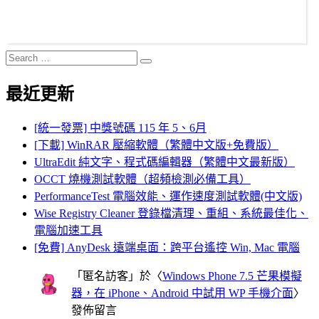
Search
Search
for:
最近更新
[統一發票] 中獎號碼 115 年 5、6月
[下載] WinRAR 壓縮軟體（繁體中文版+免費版）
UltraEdit 純文字、程式碼編輯器（繁體中文最新版）
OCCT 燒機測試軟體（超頻檢測必備工具）
PerformanceTest 電腦效能、運作速度測試軟體(中文版)
Wise Registry Cleaner 登錄檔清理、重組、系統最佳化、
電腦加速工具
[免費] AnyDesk 遠端桌面：跨平台遙控 Win, Mac 電腦
「
匿名訪客
」於〈
Windows Phone 7.5 芒果模擬
器，在 iPhone、Android 中試用 WP 手機介面
〉
發佈留言