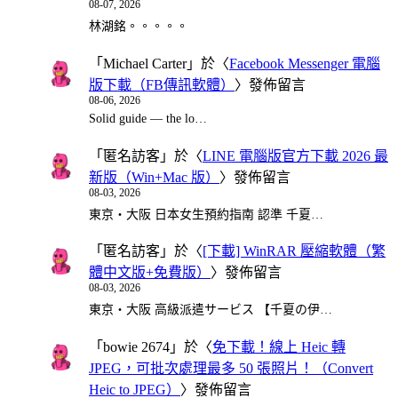
08-07, 2026
林湖銘。。。。。
「
Michael Carter
」於〈
Facebook Messenger 電腦
版下載（FB傳訊軟體）
〉發佈留言
08-06, 2026
Solid guide — the lo…
「
匿名訪客
」於〈
LINE 電腦版官方下載 2026 最
新版（Win+Mac 版）
〉發佈留言
08-03, 2026
東京・大阪 日本女生預約指南 認準 千夏…
「
匿名訪客
」於〈
[下載] WinRAR 壓縮軟體（繁
體中文版+免費版）
〉發佈留言
08-03, 2026
東京・大阪 高級派遣サービス 【千夏の伊…
「
bowie 2674
」於〈
免下載！線上 Heic 轉
JPEG，可批次處理最多 50 張照片！（Convert
Heic to JPEG）
〉發佈留言