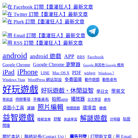
章
分
類
android
android 遊戲
APP
BBS
Facebook
Google Chrome 瀏覽器
Google Chrome
Google 與其他 Google 應用
iPhone
iPad
PDF
widget
LINE
Mac OS X
Windows 7
免費圖庫
Windows Vista
WordPress 網站架設
動作遊戲
動態桌布
好玩遊戲
好玩遊戲、休閒益智
學英文
學日文
播放器
拍照app
待辦事項
手機桌布
學英語
日文學習
桌布
照片編輯
桌面小工具
環境音
濾鏡
療癒
物理遊戲
益智遊戲
解謎遊戲
舒壓
貼圖
計時器
睡眠音樂
英語學習
鬧鐘
關於本站
|
聯絡站長(Contact Us)
|
廣告刊登
|
訂閱新文章
/
用 Email