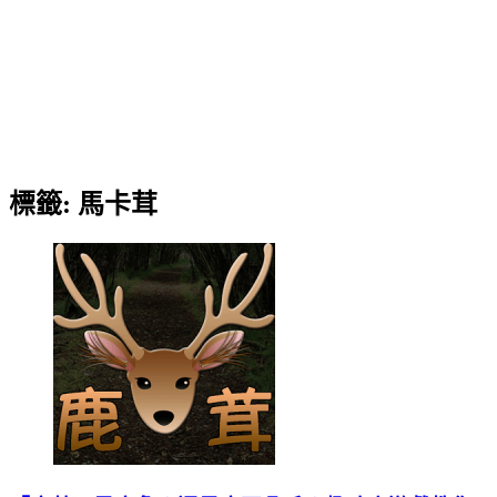
標籤:
馬卡茸