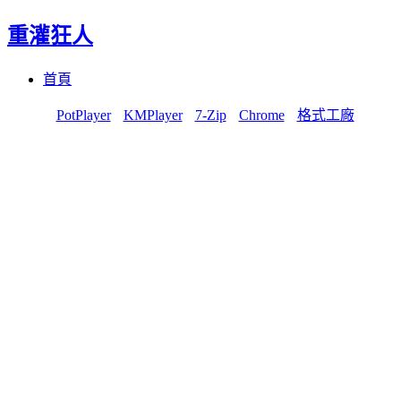
重灌狂人
Menu
Skip
首頁
to
content
PotPlayer
KMPlayer
7-Zip
Chrome
格式工廠