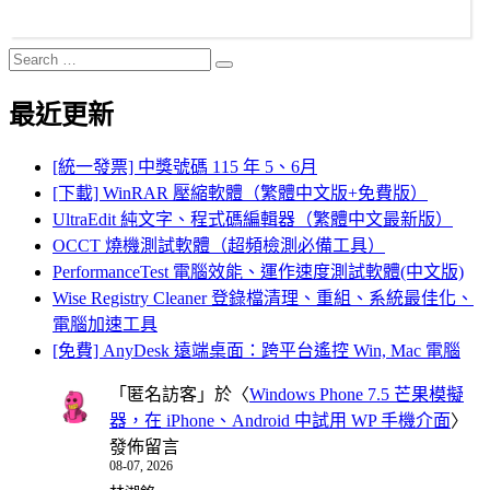
Search
Search
for:
最近更新
[統一發票] 中獎號碼 115 年 5、6月
[下載] WinRAR 壓縮軟體（繁體中文版+免費版）
UltraEdit 純文字、程式碼編輯器（繁體中文最新版）
OCCT 燒機測試軟體（超頻檢測必備工具）
PerformanceTest 電腦效能、運作速度測試軟體(中文版)
Wise Registry Cleaner 登錄檔清理、重組、系統最佳化、
電腦加速工具
[免費] AnyDesk 遠端桌面：跨平台遙控 Win, Mac 電腦
「
匿名訪客
」於〈
Windows Phone 7.5 芒果模擬
器，在 iPhone、Android 中試用 WP 手機介面
〉
發佈留言
08-07, 2026