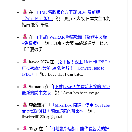
在「
LINE 電腦版官方下載 2026 最新版
（Win+Mac 版）
」說：東京・大阪 日本女生預約
指南 認準 千夏...
在「
[下載] WinRAR 壓縮軟體（繁體中文版
+免費版）
」說：東京・大阪 高級派遣サービス
【千夏の伊...
bowie 2674
在「
免下載！線上 Heic 轉 JPEG，
可批次處理最多 50 張照片！（Convert Heic to
JPEG）
」說：Love that I can batc...
Sumana
在「
[下載] avast! 免費防毒軟體 2025
最新繁體中文版
」說：Avast has been my go...
李紹煒
在「
「MixerBox 鬧鐘」使用 YouTube
音樂當鬧鈴聲！讓你舒服的醒來～
」說：
liweiwei0123roy@gmai...
Tugy
在「
「打地鼠學唐詩」讓你長智慧的好