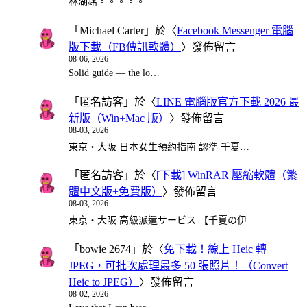
林湖銘。。。。。
「
Michael Carter
」於〈
Facebook Messenger 電腦
版下載（FB傳訊軟體）
〉發佈留言
08-06, 2026
Solid guide — the lo…
「
匿名訪客
」於〈
LINE 電腦版官方下載 2026 最
新版（Win+Mac 版）
〉發佈留言
08-03, 2026
東京・大阪 日本女生預約指南 認準 千夏…
「
匿名訪客
」於〈
[下載] WinRAR 壓縮軟體（繁
體中文版+免費版）
〉發佈留言
08-03, 2026
東京・大阪 高級派遣サービス 【千夏の伊…
「
bowie 2674
」於〈
免下載！線上 Heic 轉
JPEG，可批次處理最多 50 張照片！（Convert
Heic to JPEG）
〉發佈留言
08-02, 2026