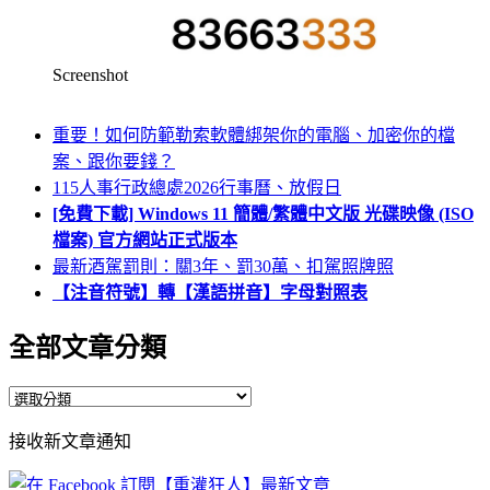
Screenshot
重要！如何防範勒索軟體綁架你的電腦、加密你的檔
案、跟你要錢？
115人事行政總處2026行事曆、放假日
[免費下載] Windows 11 簡體/繁體中文版 光碟映像 (ISO
檔案) 官方網站正式版本
最新酒駕罰則：關3年、罰30萬、扣駕照牌照
【注音符號】轉【漢語拼音】字母對照表
全部文章分類
全
部
接收新文章通知
文
章