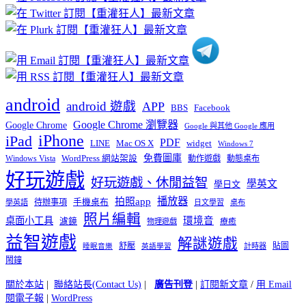
分
類
android
android 遊戲
APP
BBS
Facebook
Google Chrome 瀏覽器
Google Chrome
Google 與其他 Google 應用
iPhone
iPad
PDF
widget
LINE
Mac OS X
Windows 7
免費圖庫
Windows Vista
WordPress 網站架設
動作遊戲
動態桌布
好玩遊戲
好玩遊戲、休閒益智
學英文
學日文
播放器
拍照app
待辦事項
手機桌布
學英語
日文學習
桌布
照片編輯
桌面小工具
環境音
濾鏡
療癒
物理遊戲
益智遊戲
解謎遊戲
舒壓
貼圖
計時器
睡眠音樂
英語學習
鬧鐘
關於本站
|
聯絡站長(Contact Us)
|
廣告刊登
|
訂閱新文章
/
用 Email
閱電子報
|
WordPress