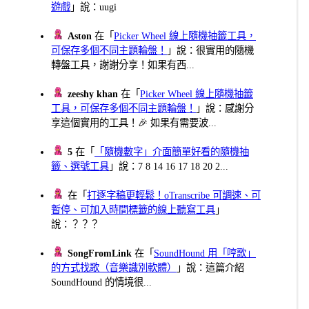
遊戲
」說：uugi
Aston
在「
Picker Wheel 線上隨機抽籤工具，
可保存多個不同主題輪盤！
」說：很實用的隨機
轉盤工具，謝謝分享！如果有西...
zeeshy khan
在「
Picker Wheel 線上隨機抽籤
工具，可保存多個不同主題輪盤！
」說：感謝分
享這個實用的工具！🎉 如果有需要波...
5
在「
「隨機數字」介面簡單好看的隨機抽
籤、選號工具
」說：7 8 14 16 17 18 20 2...
在「
打逐字稿更輕鬆！oTranscribe 可調速、可
暫停、可加入時間標籤的線上聽寫工具
」
說：？？？
SongFromLink
在「
SoundHound 用「哼歌」
的方式找歌（音樂識別軟體）
」說：這篇介紹
SoundHound 的情境很...