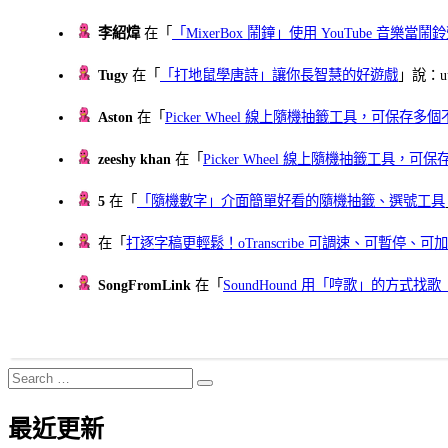
李紹煒
在「
「MixerBox 鬧鐘」使用 YouTube 音樂
Tugy
在「
「打地鼠學唐詩」讓你長智慧的好遊戲
」說：uu
Aston
在「
Picker Wheel 線上隨機抽籤工具，可保存
zeeshy khan
在「
Picker Wheel 線上隨機抽籤工具，
5
在「
「隨機數字」介面簡單好看的隨機抽籤、選號工具
在「
打逐字稿更輕鬆！oTranscribe 可調速、可暫停
SongFromLink
在「
SoundHound 用「哼歌」的方式
Search
Search
for:
最近更新