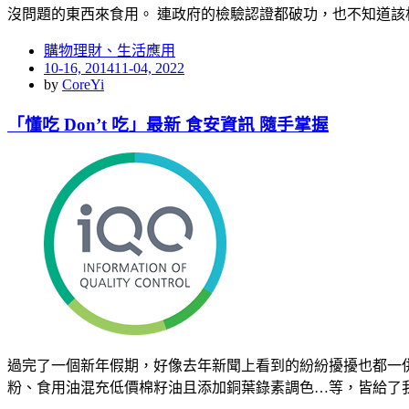
沒問題的東西來食用。 連政府的檢驗認證都破功，也不知道該
購物理財、生活應用
Posted
10-16, 2014
11-04, 2022
on
by
CoreYi
「懂吃 Don’t 吃」最新 食安資訊 隨手掌握
過完了一個新年假期，好像去年新聞上看到的紛紛擾擾也都一
粉、食用油混充低價棉籽油且添加銅葉錄素調色…等，皆給了