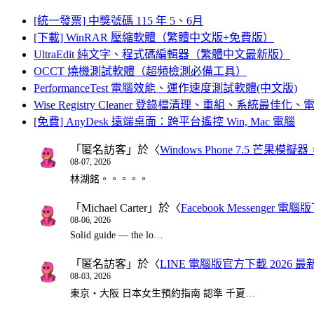
[統一發票] 中獎號碼 115 年 5、6月
[下載] WinRAR 壓縮軟體（繁體中文版+免費版）
UltraEdit 純文字、程式碼編輯器（繁體中文最新版）
OCCT 燒機測試軟體（超頻檢測必備工具）
PerformanceTest 電腦效能、運作速度測試軟體(中文版)
Wise Registry Cleaner 登錄檔清理、重組、系統最佳
[免費] AnyDesk 遠端桌面：跨平台遙控 Win, Mac 電腦
「
匿名訪客
」於〈
Windows Phone 7.5 芒果模擬
08-07, 2026
林湖銘。。。。。
「
Michael Carter
」於〈
Facebook Messenger
08-06, 2026
Solid guide — the lo…
「
匿名訪客
」於〈
LINE 電腦版官方下載 2026 最
08-03, 2026
東京・大阪 日本女生預約指南 認準 千夏…