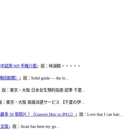
oid 中試用 WP 手機介面
」說：林湖銘。。。。。
（FB傳訊軟體）
」說：Solid guide — the lo...
」說：東京・大阪 日本女生預約指南 認準 千夏...
說：東京・大阪 高級派遣サービス 【千夏の伊...
50 張照片！（Convert Heic to JPEG）
」說：Love that I can batc...
體中文版
」說：Avast has been my go...