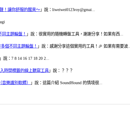
當鬧鈴聲！讓你舒服的醒來～
」說：liweiwei0123roy@gmai...
gi
多個不同主題輪盤！
」說：很實用的隨機轉盤工具，謝謝分享！如果有西...
可保存多個不同主題輪盤！
」說：感謝分享這個實用的工具！🎉 如果有需要波..
」說：7 8 14 16 17 18 20 2...
、可加入時間標籤的線上聽寫工具
」說：？？？
找歌（音樂識別軟體）
」說：這篇介紹 SoundHound 的情境很...