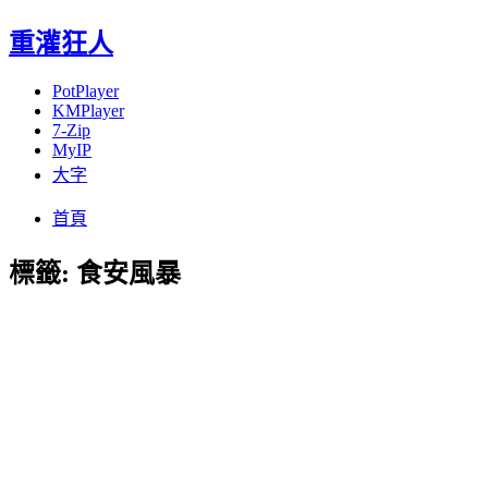
重灌狂人
PotPlayer
KMPlayer
7-Zip
MyIP
大字
Menu
Skip
首頁
to
content
標籤:
食安風暴