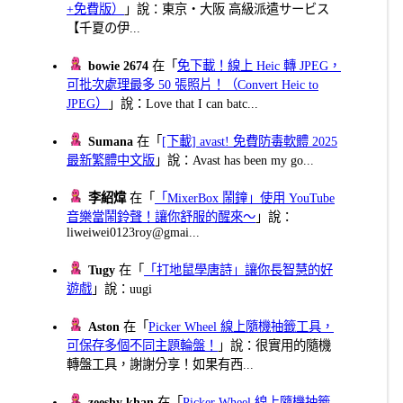
+免費版）
」說：東京・大阪 高級派遣サービス
【千夏の伊...
bowie 2674
在「
免下載！線上 Heic 轉 JPEG，
可批次處理最多 50 張照片！（Convert Heic to
JPEG）
」說：Love that I can batc...
Sumana
在「
[下載] avast! 免費防毒軟體 2025
最新繁體中文版
」說：Avast has been my go...
李紹煒
在「
「MixerBox 鬧鐘」使用 YouTube
音樂當鬧鈴聲！讓你舒服的醒來～
」說：
liweiwei0123roy@gmai...
Tugy
在「
「打地鼠學唐詩」讓你長智慧的好
遊戲
」說：uugi
Aston
在「
Picker Wheel 線上隨機抽籤工具，
可保存多個不同主題輪盤！
」說：很實用的隨機
轉盤工具，謝謝分享！如果有西...
zeeshy khan
在「
Picker Wheel 線上隨機抽籤