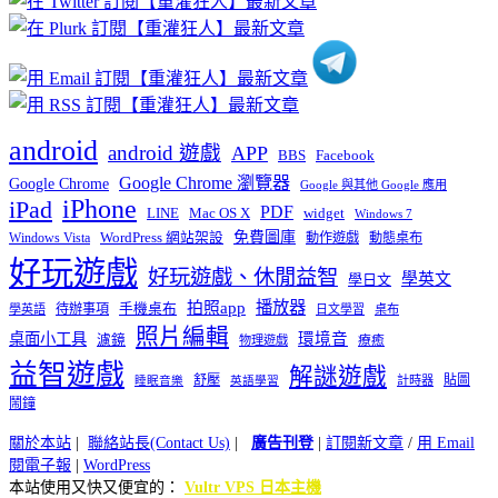
類
android
android 遊戲
APP
BBS
Facebook
Google Chrome 瀏覽器
Google Chrome
Google 與其他 Google 應用
iPhone
iPad
PDF
widget
LINE
Mac OS X
Windows 7
免費圖庫
Windows Vista
WordPress 網站架設
動作遊戲
動態桌布
好玩遊戲
好玩遊戲、休閒益智
學英文
學日文
播放器
拍照app
待辦事項
手機桌布
學英語
日文學習
桌布
照片編輯
桌面小工具
環境音
濾鏡
療癒
物理遊戲
益智遊戲
解謎遊戲
舒壓
貼圖
計時器
睡眠音樂
英語學習
鬧鐘
關於本站
|
聯絡站長(Contact Us)
|
廣告刊登
|
訂閱新文章
/
用 Email
閱電子報
|
WordPress
本站使用又快又便宜的：
Vultr VPS 日本主機