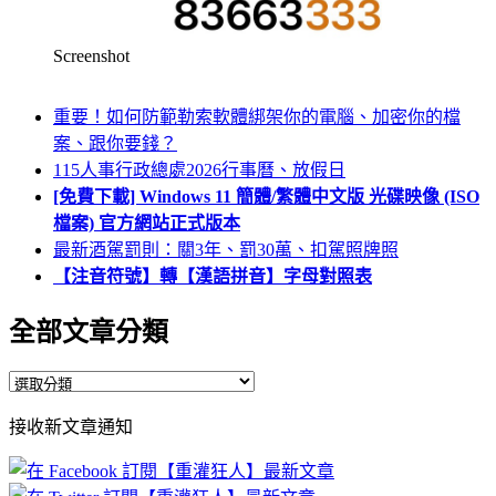
Screenshot
重要！如何防範勒索軟體綁架你的電腦、加密你的檔
案、跟你要錢？
115人事行政總處2026行事曆、放假日
[免費下載] Windows 11 簡體/繁體中文版 光碟映像 (ISO
檔案) 官方網站正式版本
最新酒駕罰則：關3年、罰30萬、扣駕照牌照
【注音符號】轉【漢語拼音】字母對照表
全部文章分類
全
部
接收新文章通知
文
章
分