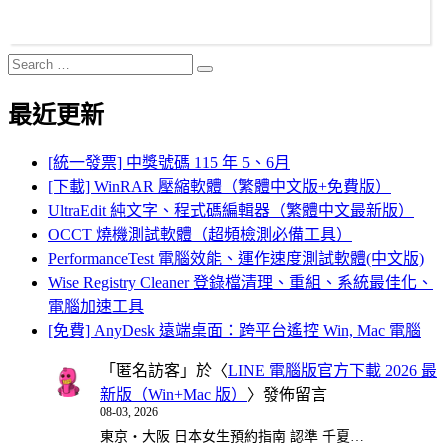
Search
Search
for:
最近更新
[統一發票] 中獎號碼 115 年 5、6月
[下載] WinRAR 壓縮軟體（繁體中文版+免費版）
UltraEdit 純文字、程式碼編輯器（繁體中文最新版）
OCCT 燒機測試軟體（超頻檢測必備工具）
PerformanceTest 電腦效能、運作速度測試軟體(中文版)
Wise Registry Cleaner 登錄檔清理、重組、系統最佳化、
電腦加速工具
[免費] AnyDesk 遠端桌面：跨平台遙控 Win, Mac 電腦
「
匿名訪客
」於〈
LINE 電腦版官方下載 2026 最
新版（Win+Mac 版）
〉發佈留言
08-03, 2026
東京・大阪 日本女生預約指南 認準 千夏…