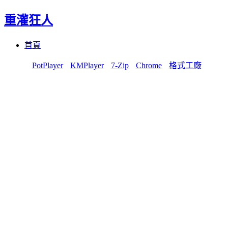
重灌狂人
Menu
Skip
首頁
to
content
PotPlayer
KMPlayer
7-Zip
Chrome
格式工廠