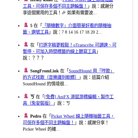
工具，可保存多個不同主題輪盤！
」說：感謝分
享這個實用的工具！🎉 如果有需要波...
5
在「
「隨機數字」介面簡單好看的隨機抽
籤、選號工具
」說：7 8 14 16 17 18 20 2...
在「
打逐字稿更輕鬆！oTranscribe 可調速、可
暫停、可加入時間標籤的線上聽寫工具
」
說：？？？
SongFromLink
在「
SoundHound 用「哼歌」
的方式找歌（音樂識別軟體）
」說：這篇介紹
SoundHound 的情境很...
ㄎ
在「
[免費] AniFX 滑鼠游標編輯、製作工
具（免安裝版）
」說：ㄎ
Pedro
在「
Picker Wheel 線上隨機抽籤工具，
可保存多個不同主題輪盤！
」說：感謝分享！
Picker Wheel 的確...