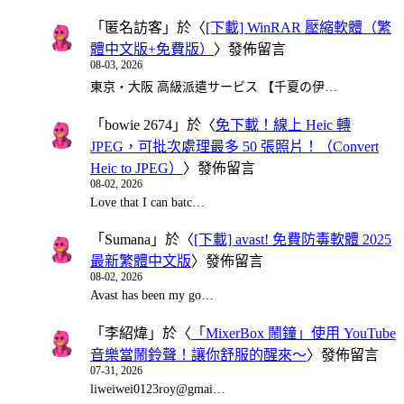
「
匿名訪客
」於〈
[下載] WinRAR 壓縮軟體（繁
體中文版+免費版）
〉發佈留言
08-03, 2026
東京・大阪 高級派遣サービス 【千夏の伊…
「
bowie 2674
」於〈
免下載！線上 Heic 轉
JPEG，可批次處理最多 50 張照片！（Convert
Heic to JPEG）
〉發佈留言
08-02, 2026
Love that I can batc…
「
Sumana
」於〈
[下載] avast! 免費防毒軟體 2025
最新繁體中文版
〉發佈留言
08-02, 2026
Avast has been my go…
「
李紹煒
」於〈
「MixerBox 鬧鐘」使用 YouTube
音樂當鬧鈴聲！讓你舒服的醒來～
〉發佈留言
07-31, 2026
liweiwei0123roy@gmai…