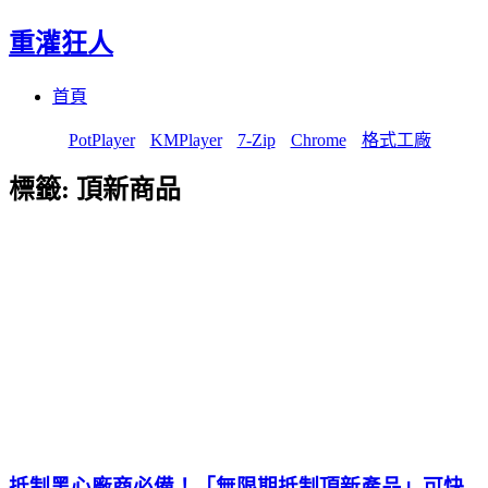
重灌狂人
Menu
Skip
首頁
to
content
PotPlayer
KMPlayer
7-Zip
Chrome
格式工廠
標籤:
頂新商品
抵制黑心廠商必備！「無限期抵制頂新產品」可快