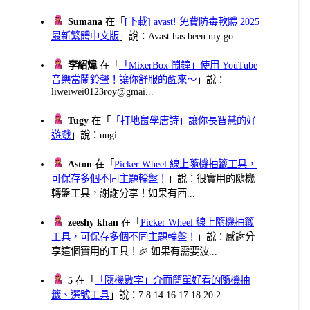
Sumana
在「
[下載] avast! 免費防毒軟體 2025
最新繁體中文版
」說：Avast has been my go...
李紹煒
在「
「MixerBox 鬧鐘」使用 YouTube
音樂當鬧鈴聲！讓你舒服的醒來～
」說：
liweiwei0123roy@gmai...
Tugy
在「
「打地鼠學唐詩」讓你長智慧的好
遊戲
」說：uugi
Aston
在「
Picker Wheel 線上隨機抽籤工具，
可保存多個不同主題輪盤！
」說：很實用的隨機
轉盤工具，謝謝分享！如果有西...
zeeshy khan
在「
Picker Wheel 線上隨機抽籤
工具，可保存多個不同主題輪盤！
」說：感謝分
享這個實用的工具！🎉 如果有需要波...
5
在「
「隨機數字」介面簡單好看的隨機抽
籤、選號工具
」說：7 8 14 16 17 18 20 2...