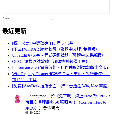
Search
Search
for:
最近更新
[統一發票] 中獎號碼 115 年 5、6月
[下載] WinRAR 壓縮軟體（繁體中文版+免費版）
UltraEdit 純文字、程式碼編輯器（繁體中文最新版）
OCCT 燒機測試軟體（超頻檢測必備工具）
PerformanceTest 電腦效能、運作速度測試軟體(中文版)
Wise Registry Cleaner 登錄檔清理、重組、系統最佳化、
電腦加速工具
[免費] AnyDesk 遠端桌面：跨平台遙控 Win, Mac 電腦
「
happymod
」於〈
免下載！線上 Heic 轉 JPEG，
可批次處理最多 50 張照片！（Convert Heic to
JPEG）
〉發佈留言
08-10, 2026