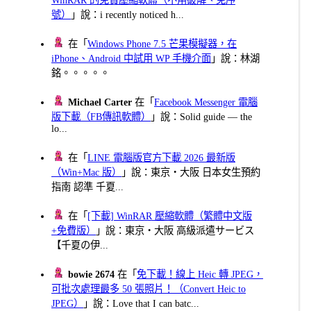
號）
」說：i recently noticed h...
在「
Windows Phone 7.5 芒果模擬器，在
iPhone、Android 中試用 WP 手機介面
」說：林湖
銘。。。。。
Michael Carter
在「
Facebook Messenger 電腦
版下載（FB傳訊軟體）
」說：Solid guide — the
lo...
在「
LINE 電腦版官方下載 2026 最新版
（Win+Mac 版）
」說：東京・大阪 日本女生預約
指南 認準 千夏...
在「
[下載] WinRAR 壓縮軟體（繁體中文版
+免費版）
」說：東京・大阪 高級派遣サービス
【千夏の伊...
bowie 2674
在「
免下載！線上 Heic 轉 JPEG，
可批次處理最多 50 張照片！（Convert Heic to
JPEG）
」說：Love that I can batc...