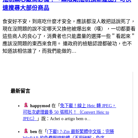
速搜尋大部份商品
食安好不安，到底吃什麼才安全，應該都沒人敢把話說死了，
現在沒問題的說不定哪天又換他被爆出來（嘆），一切都要看
這些商人的良心了，消費者也只能盡量的選擇一些＂看起來＂
應該沒問題的東西來食用。 連政府的檢驗認證都破功，也不
知道該相信誰了，而我們能做的…
最新留言
happymod
在「
免下載！線上 Heic 轉 JPEG，
可批次處理最多 50 張照片！（Convert Heic to
JPEG）
」說：Achei o artigo bem o...
ben
在「
[下載] 7-Zip 最新繁體中文版：完勝
WinRAR 的免費壓縮軟體（不用破解、免序