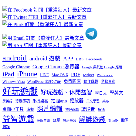
文
章
分
類
android
android 遊戲
APP
BBS
Facebook
Google Chrome 瀏覽器
Google Chrome
Google 與其他 Google 應用
iPhone
iPad
PDF
widget
LINE
Mac OS X
Windows 7
免費圖庫
Windows Vista
WordPress 網站架設
動作遊戲
動態桌布
好玩遊戲
好玩遊戲、休閒益智
學英文
學日文
播放器
拍照app
待辦事項
手機桌布
學英語
日文學習
桌布
照片編輯
桌面小工具
環境音
濾鏡
療癒
物理遊戲
益智遊戲
解謎遊戲
舒壓
貼圖
計時器
睡眠音樂
英語學習
鬧鐘