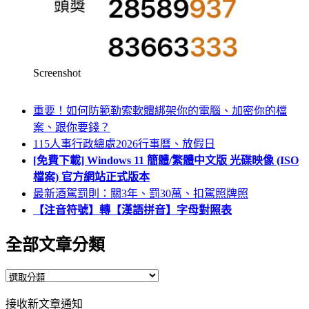
Screenshot
重要！如何防範勒索軟體綁架你的電腦、加密你的檔
案、跟你要錢？
115人事行政總處2026行事曆、放假日
[免費下載] Windows 11 簡體/繁體中文版 光碟映像 (ISO
檔案) 官方網站正式版本
最新酒駕罰則：關3年、罰30萬、扣駕照牌照
【注音符號】轉【漢語拼音】字母對照表
全部文章分類
全
部
接收新文章通知