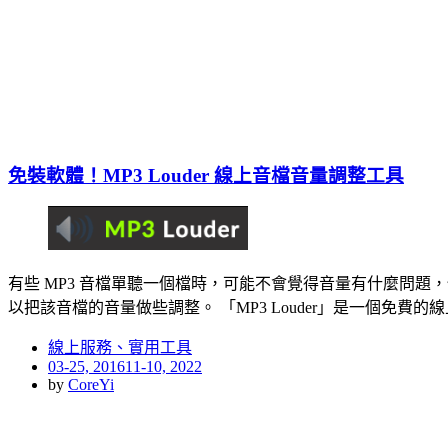
免裝軟體！MP3 Louder 線上音檔音量調整工具
有些 MP3 音檔單聽一個檔時，可能不會覺得音量有什麼問
以把該音檔的音量做些調整。 「MP3 Louder」是一個免費的線
線上服務、實用工具
Posted
03-25, 2016
11-10, 2022
on
by
CoreYi