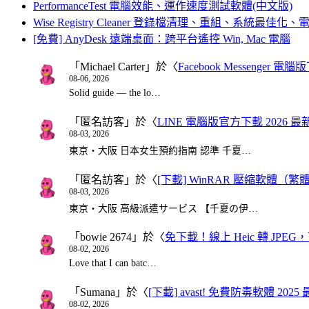
PerformanceTest 電腦效能、運作速度測試軟體(中文版)
Wise Registry Cleaner 登錄檔清理、重組、系統最佳
[免費] AnyDesk 遠端桌面：跨平台遙控 Win, Mac 電腦
「
Michael Carter
」於〈
Facebook Messenger
08-06, 2026
Solid guide — the lo…
「
匿名訪客
」於〈
LINE 電腦版官方下載 2026 最
08-03, 2026
東京・大阪 日本女生預約指南 認準 千夏…
「
匿名訪客
」於〈
[下載] WinRAR 壓縮軟體（
08-03, 2026
東京・大阪 高級派遣サービス 【千夏の伊…
「
bowie 2674
」於〈
免下載！線上 Heic 轉 JPEG，可
08-02, 2026
Love that I can batc…
「
Sumana
」於〈
[下載] avast! 免費防毒軟體 20
08-02, 2026