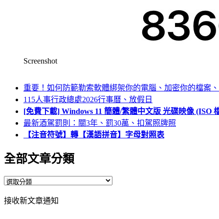
Screenshot
重要！如何防範勒索軟體綁架你的電腦、加密你的檔案、
115人事行政總處2026行事曆、放假日
[免費下載] Windows 11 簡體/繁體中文版 光碟映像 (IS
最新酒駕罰則：關3年、罰30萬、扣駕照牌照
【注音符號】轉【漢語拼音】字母對照表
全部文章分類
全
部
接收新文章通知
文
章