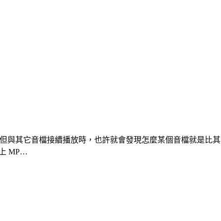
題，但與其它音檔接續播放時，也許就會發現怎麼某個音檔就是比
上 MP…