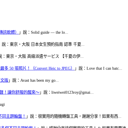
（FB傳訊軟體）
」說：Solid guide — the lo...
」說：東京・大阪 日本女生預約指南 認準 千夏...
說：東京・大阪 高級派遣サービス 【千夏の伊...
50 張照片！（Convert Heic to JPEG）
」說：Love that I can batc...
體中文版
」說：Avast has been my go...
當鬧鈴聲！讓你舒服的醒來～
」說：liweiwei0123roy@gmai...
gi
多個不同主題輪盤！
」說：很實用的隨機轉盤工具，謝謝分享！如果有西...