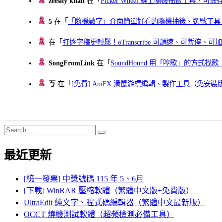
zeeshy khan
在「
Picker Wheel 線上隨機抽籤工具，
5
在「
「隨機數字」介面簡單好看的隨機抽籤、選號工具
在「
打逐字稿更輕鬆！oTranscribe 可調速、可暫停
SongFromLink
在「
SoundHound 用「哼歌」的方式
ㄎ
在「
[免費] AniFX 滑鼠游標編輯、製作工具（免安裝
Search
Search
for:
最近更新
[統一發票] 中獎號碼 115 年 5、6月
[下載] WinRAR 壓縮軟體（繁體中文版+免費版）
UltraEdit 純文字、程式碼編輯器（繁體中文最新版）
OCCT 燒機測試軟體（超頻檢測必備工具）