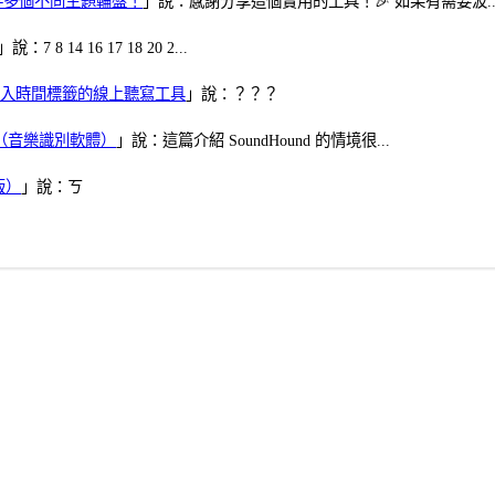
可保存多個不同主題輪盤！
」說：感謝分享這個實用的工具！🎉 如果有需要波..
」說：7 8 14 16 17 18 20 2...
、可加入時間標籤的線上聽寫工具
」說：？？？
找歌（音樂識別軟體）
」說：這篇介紹 SoundHound 的情境很...
版）
」說：ㄎ