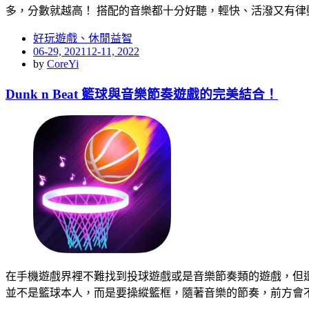
多，分數就越高！ 搭配的音樂都十分好聽，輕快、活潑又有律
好玩遊戲、休閒益智
Posted
06-29, 2021
12-11, 2022
on
by
CoreYi
Dunk n Beat 籃球與音樂節奏遊戲的完美結合！
在手機遊戲界裡不難找到投球遊戲或是音樂節奏類的遊戲，但還真
並不是籃球本人，而是要操縱籃框，隨著音樂的節奏，前方會