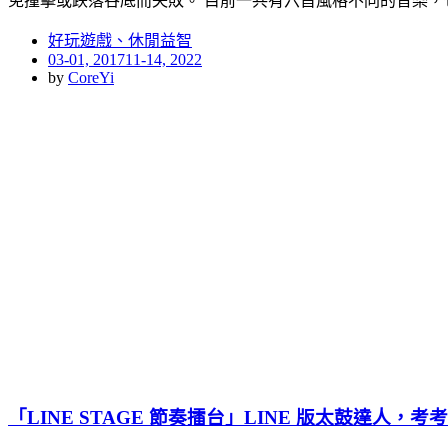
免撞擊或跌落谷底而失敗。 目前一共有六首風格不同的音樂，
好玩遊戲、休閒益智
Posted
03-01, 2017
11-14, 2022
on
by
CoreYi
「LINE STAGE 節奏擂台」LINE 版太鼓達人，