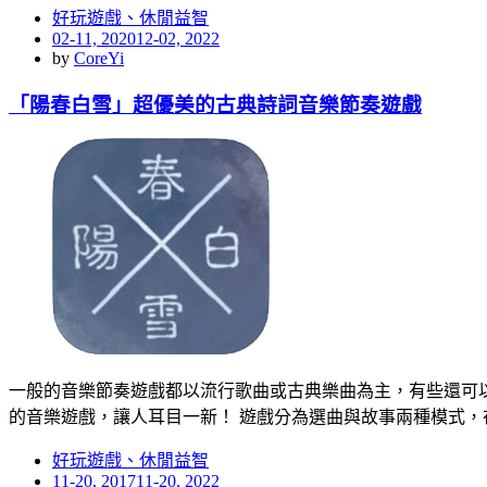
好玩遊戲、休閒益智
Posted
02-11, 2020
12-02, 2022
on
by
CoreYi
「陽春白雪」超優美的古典詩詞音樂節奏遊戲
一般的音樂節奏遊戲都以流行歌曲或古典樂曲為主，有些還可
的音樂遊戲，讓人耳目一新！ 遊戲分為選曲與故事兩種模式，
好玩遊戲、休閒益智
Posted
11-20, 2017
11-20, 2022