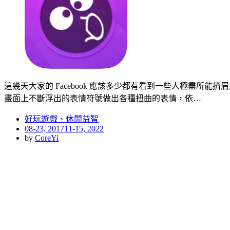
這幾天大家的 Facebook 應該多少都有看到一些人極盡所能擠眉
畫面上不斷浮出的表情符號做出各種扭曲的表情，依…
好玩遊戲、休閒益智
Posted
08-23, 2017
11-15, 2022
on
by
CoreYi