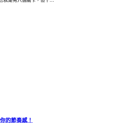
也就是有六個關卡，但千…
考考你的節奏感！