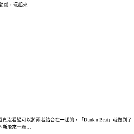
動感，玩起來…
沒看過可以將兩者結合在一起的，「Dunk n Beat」就做到
不斷飛來一顆…