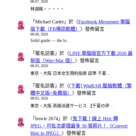
08-07, 2026
林湖銘。。。。。
「
Michael Carter
」於〈
Facebook Messenger 電腦
版下載（FB傳訊軟體）
〉發佈留言
08-06, 2026
Solid guide — the lo…
「
匿名訪客
」於〈
LINE 電腦版官方下載 2026 最
新版（Win+Mac 版）
〉發佈留言
08-03, 2026
東京・大阪 日本女生預約指南 認準 千夏…
「
匿名訪客
」於〈
[下載] WinRAR 壓縮軟體（繁
體中文版+免費版）
〉發佈留言
08-03, 2026
東京・大阪 高級派遣サービス 【千夏の伊…
「
bowie 2674
」於〈
免下載！線上 Heic 轉
JPEG，可批次處理最多 50 張照片！（Convert
Heic to JPEG）
〉發佈留言