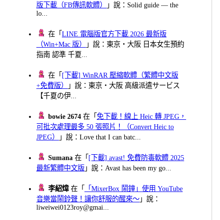
版下載（FB傳訊軟體）
」說：Solid guide — the
lo...
在「
LINE 電腦版官方下載 2026 最新版
（Win+Mac 版）
」說：東京・大阪 日本女生預約
指南 認準 千夏...
在「
[下載] WinRAR 壓縮軟體（繁體中文版
+免費版）
」說：東京・大阪 高級派遣サービス
【千夏の伊...
bowie 2674
在「
免下載！線上 Heic 轉 JPEG，
可批次處理最多 50 張照片！（Convert Heic to
JPEG）
」說：Love that I can batc...
Sumana
在「
[下載] avast! 免費防毒軟體 2025
最新繁體中文版
」說：Avast has been my go...
李紹煒
在「
「MixerBox 鬧鐘」使用 YouTube
音樂當鬧鈴聲！讓你舒服的醒來～
」說：
liweiwei0123roy@gmai...