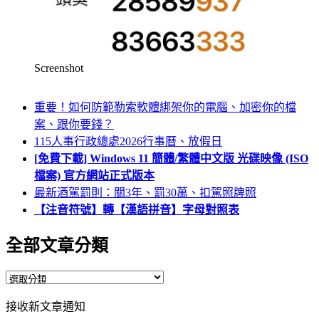
Screenshot
重要！如何防範勒索軟體綁架你的電腦、加密你的檔
案、跟你要錢？
115人事行政總處2026行事曆、放假日
[免費下載] Windows 11 簡體/繁體中文版 光碟映像 (ISO
檔案) 官方網站正式版本
最新酒駕罰則：關3年、罰30萬、扣駕照牌照
【注音符號】轉【漢語拼音】字母對照表
全部文章分類
全
部
接收新文章通知
文