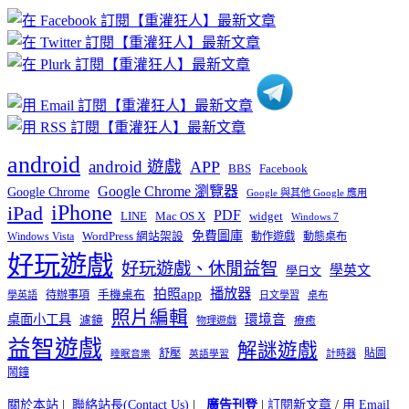
章
分
類
android
android 遊戲
APP
BBS
Facebook
Google Chrome 瀏覽器
Google Chrome
Google 與其他 Google 應用
iPhone
iPad
PDF
widget
LINE
Mac OS X
Windows 7
免費圖庫
Windows Vista
WordPress 網站架設
動作遊戲
動態桌布
好玩遊戲
好玩遊戲、休閒益智
學英文
學日文
播放器
拍照app
待辦事項
手機桌布
學英語
日文學習
桌布
照片編輯
桌面小工具
環境音
濾鏡
療癒
物理遊戲
益智遊戲
解謎遊戲
舒壓
貼圖
計時器
睡眠音樂
英語學習
鬧鐘
關於本站
|
聯絡站長(Contact Us)
|
廣告刊登
|
訂閱新文章
/
用 Email