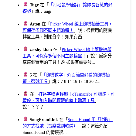
Tugy
在「
「打地鼠學唐詩」讓你長智慧的好
遊戲
」說：uugi
Aston
在「
Picker Wheel 線上隨機抽籤工具，
可保存多個不同主題輪盤！
」說：很實用的隨機
轉盤工具，謝謝分享！如果有西...
zeeshy khan
在「
Picker Wheel 線上隨機抽籤
工具，可保存多個不同主題輪盤！
」說：感謝分
享這個實用的工具！🎉 如果有需要波...
5
在「
「隨機數字」介面簡單好看的隨機抽
籤、選號工具
」說：7 8 14 16 17 18 20 2...
在「
打逐字稿更輕鬆！oTranscribe 可調速、可
暫停、可加入時間標籤的線上聽寫工具
」
說：？？？
SongFromLink
在「
SoundHound 用「哼歌」
的方式找歌（音樂識別軟體）
」說：這篇介紹
SoundHound 的情境很...