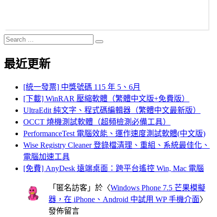
Search
Search
for:
最近更新
[統一發票] 中獎號碼 115 年 5、6月
[下載] WinRAR 壓縮軟體（繁體中文版+免費版）
UltraEdit 純文字、程式碼編輯器（繁體中文最新版）
OCCT 燒機測試軟體（超頻檢測必備工具）
PerformanceTest 電腦效能、運作速度測試軟體(中文版)
Wise Registry Cleaner 登錄檔清理、重組、系統最佳化、
電腦加速工具
[免費] AnyDesk 遠端桌面：跨平台遙控 Win, Mac 電腦
「
匿名訪客
」於〈
Windows Phone 7.5 芒果模擬
器，在 iPhone、Android 中試用 WP 手機介面
〉
發佈留言