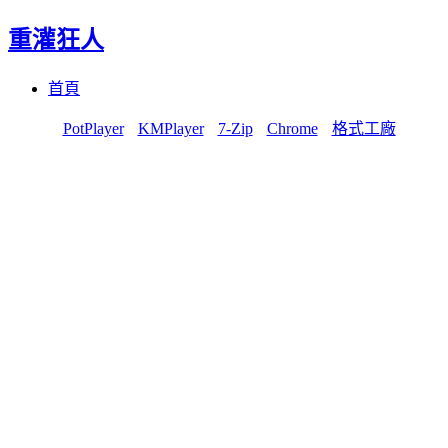
重灌狂人
Menu
Skip
首頁
to
content
PotPlayer
KMPlayer
7-Zip
Chrome
格式工廠