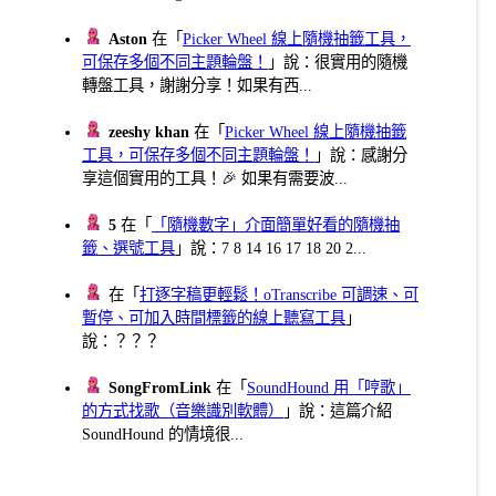
Aston
在「
Picker Wheel 線上隨機抽籤工具，
可保存多個不同主題輪盤！
」說：很實用的隨機
轉盤工具，謝謝分享！如果有西...
zeeshy khan
在「
Picker Wheel 線上隨機抽籤
工具，可保存多個不同主題輪盤！
」說：感謝分
享這個實用的工具！🎉 如果有需要波...
5
在「
「隨機數字」介面簡單好看的隨機抽
籤、選號工具
」說：7 8 14 16 17 18 20 2...
在「
打逐字稿更輕鬆！oTranscribe 可調速、可
暫停、可加入時間標籤的線上聽寫工具
」
說：？？？
SongFromLink
在「
SoundHound 用「哼歌」
的方式找歌（音樂識別軟體）
」說：這篇介紹
SoundHound 的情境很...