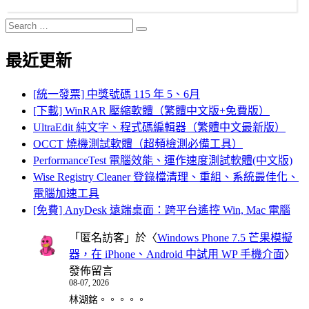
Search
Search
for:
最近更新
[統一發票] 中獎號碼 115 年 5、6月
[下載] WinRAR 壓縮軟體（繁體中文版+免費版）
UltraEdit 純文字、程式碼編輯器（繁體中文最新版）
OCCT 燒機測試軟體（超頻檢測必備工具）
PerformanceTest 電腦效能、運作速度測試軟體(中文版)
Wise Registry Cleaner 登錄檔清理、重組、系統最佳化、
電腦加速工具
[免費] AnyDesk 遠端桌面：跨平台遙控 Win, Mac 電腦
「
匿名訪客
」於〈
Windows Phone 7.5 芒果模擬
器，在 iPhone、Android 中試用 WP 手機介面
〉
發佈留言
08-07, 2026
林湖銘。。。。。