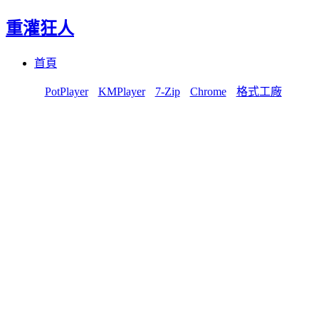
重灌狂人
Menu
Skip
首頁
to
content
PotPlayer
KMPlayer
7-Zip
Chrome
格式工廠