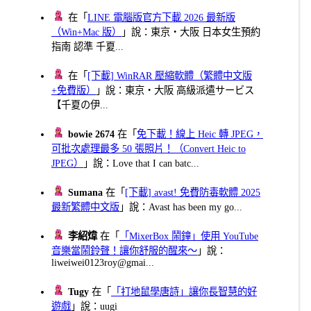
在「
LINE 電腦版官方下載 2026 最新版
（Win+Mac 版）
」說：東京・大阪 日本女生預約
指南 認準 千夏...
在「
[下載] WinRAR 壓縮軟體（繁體中文版
+免費版）
」說：東京・大阪 高級派遣サービス
【千夏の伊...
bowie 2674
在「
免下載！線上 Heic 轉 JPEG，
可批次處理最多 50 張照片！（Convert Heic to
JPEG）
」說：Love that I can batc...
Sumana
在「
[下載] avast! 免費防毒軟體 2025
最新繁體中文版
」說：Avast has been my go...
李紹煒
在「
「MixerBox 鬧鐘」使用 YouTube
音樂當鬧鈴聲！讓你舒服的醒來～
」說：
liweiwei0123roy@gmai...
Tugy
在「
「打地鼠學唐詩」讓你長智慧的好
遊戲
」說：uugi