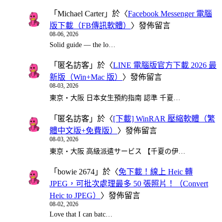
「
Michael Carter
」於〈
Facebook Messenger 電腦
版下載（FB傳訊軟體）
〉發佈留言
08-06, 2026
Solid guide — the lo…
「
匿名訪客
」於〈
LINE 電腦版官方下載 2026 最
新版（Win+Mac 版）
〉發佈留言
08-03, 2026
東京・大阪 日本女生預約指南 認準 千夏…
「
匿名訪客
」於〈
[下載] WinRAR 壓縮軟體（繁
體中文版+免費版）
〉發佈留言
08-03, 2026
東京・大阪 高級派遣サービス 【千夏の伊…
「
bowie 2674
」於〈
免下載！線上 Heic 轉
JPEG，可批次處理最多 50 張照片！（Convert
Heic to JPEG）
〉發佈留言
08-02, 2026
Love that I can batc…