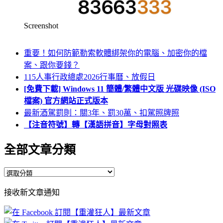
Screenshot
重要！如何防範勒索軟體綁架你的電腦、加密你的檔
案、跟你要錢？
115人事行政總處2026行事曆、放假日
[免費下載] Windows 11 簡體/繁體中文版 光碟映像 (ISO
檔案) 官方網站正式版本
最新酒駕罰則：關3年、罰30萬、扣駕照牌照
【注音符號】轉【漢語拼音】字母對照表
全部文章分類
全
部
接收新文章通知
文
章
分