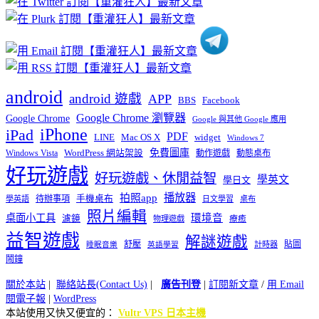
類
android
android 遊戲
APP
BBS
Facebook
Google Chrome 瀏覽器
Google Chrome
Google 與其他 Google 應用
iPhone
iPad
PDF
widget
LINE
Mac OS X
Windows 7
免費圖庫
Windows Vista
WordPress 網站架設
動作遊戲
動態桌布
好玩遊戲
好玩遊戲、休閒益智
學英文
學日文
播放器
拍照app
待辦事項
手機桌布
學英語
日文學習
桌布
照片編輯
桌面小工具
環境音
濾鏡
療癒
物理遊戲
益智遊戲
解謎遊戲
舒壓
貼圖
計時器
睡眠音樂
英語學習
鬧鐘
關於本站
|
聯絡站長(Contact Us)
|
廣告刊登
|
訂閱新文章
/
用 Email
閱電子報
|
WordPress
本站使用又快又便宜的：
Vultr VPS 日本主機