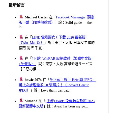
最新留言
Michael Carter
在「
Facebook Messenger 電腦
版下載（FB傳訊軟體）
」說：Solid guide — the
lo...
在「
LINE 電腦版官方下載 2026 最新版
（Win+Mac 版）
」說：東京・大阪 日本女生預約
指南 認準 千夏...
在「
[下載] WinRAR 壓縮軟體（繁體中文版
+免費版）
」說：東京・大阪 高級派遣サービス
【千夏の伊...
bowie 2674
在「
免下載！線上 Heic 轉 JPEG，
可批次處理最多 50 張照片！（Convert Heic to
JPEG）
」說：Love that I can batc...
Sumana
在「
[下載] avast! 免費防毒軟體 2025
最新繁體中文版
」說：Avast has been my go...