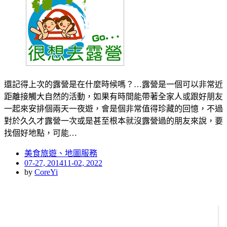
還記得上次的露營是在什麼時候嗎？…露營是一個可以非常近
距離接觸大自然的活動，如果有時間能帶著全家人或跟好朋友
一起來安排個兩天一夜遊，會是個非常值得珍藏的回憶，不過
對於久久才露營一次或是甚至根本就沒露營過的朋友來說，要
找個好地點，可能…
美食旅遊、地圖服務
Posted
07-27, 2014
11-02, 2022
on
by
CoreYi