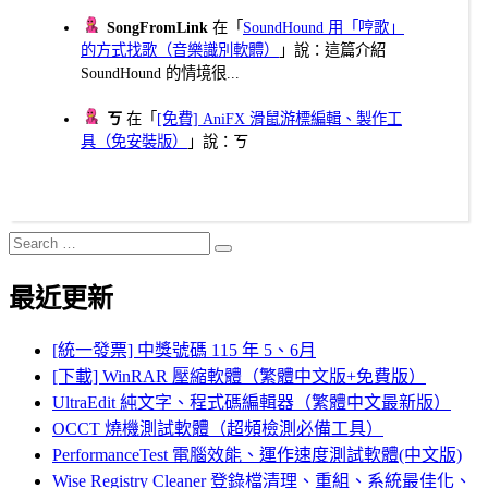
SongFromLink
在「
SoundHound 用「哼歌」
的方式找歌（音樂識別軟體）
」說：這篇介紹
SoundHound 的情境很...
ㄎ
在「
[免費] AniFX 滑鼠游標編輯、製作工
具（免安裝版）
」說：ㄎ
Search
Search
for:
最近更新
[統一發票] 中獎號碼 115 年 5、6月
[下載] WinRAR 壓縮軟體（繁體中文版+免費版）
UltraEdit 純文字、程式碼編輯器（繁體中文最新版）
OCCT 燒機測試軟體（超頻檢測必備工具）
PerformanceTest 電腦效能、運作速度測試軟體(中文版)
Wise Registry Cleaner 登錄檔清理、重組、系統最佳化、