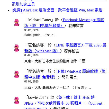
電腦加速工具
[免費] AnyDesk 遠端桌面：跨平台遙控 Win, Mac 電腦
「
Michael Carter
」於〈
Facebook Messenger 電腦
版下載（FB傳訊軟體）
〉發佈留言
08-06, 2026
Solid guide — the lo…
「
匿名訪客
」於〈
LINE 電腦版官方下載 2026 最
新版（Win+Mac 版）
〉發佈留言
08-03, 2026
東京・大阪 日本女生預約指南 認準 千夏…
「
匿名訪客
」於〈
[下載] WinRAR 壓縮軟體（繁
體中文版+免費版）
〉發佈留言
08-03, 2026
東京・大阪 高級派遣サービス 【千夏の伊…
「
bowie 2674
」於〈
免下載！線上 Heic 轉
JPEG，可批次處理最多 50 張照片！（Convert