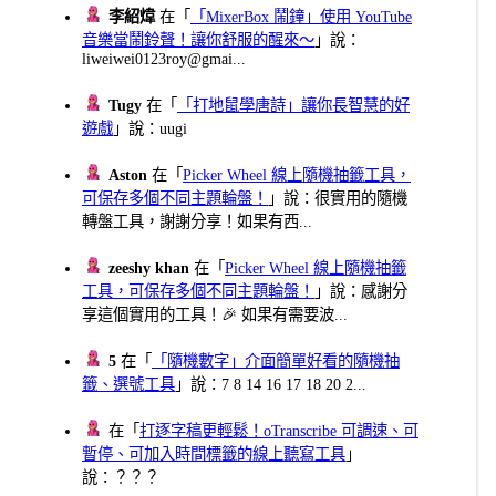
李紹煒
在「
「MixerBox 鬧鐘」使用 YouTube
音樂當鬧鈴聲！讓你舒服的醒來～
」說：
liweiwei0123roy@gmai...
Tugy
在「
「打地鼠學唐詩」讓你長智慧的好
遊戲
」說：uugi
Aston
在「
Picker Wheel 線上隨機抽籤工具，
可保存多個不同主題輪盤！
」說：很實用的隨機
轉盤工具，謝謝分享！如果有西...
zeeshy khan
在「
Picker Wheel 線上隨機抽籤
工具，可保存多個不同主題輪盤！
」說：感謝分
享這個實用的工具！🎉 如果有需要波...
5
在「
「隨機數字」介面簡單好看的隨機抽
籤、選號工具
」說：7 8 14 16 17 18 20 2...
在「
打逐字稿更輕鬆！oTranscribe 可調速、可
暫停、可加入時間標籤的線上聽寫工具
」
說：？？？