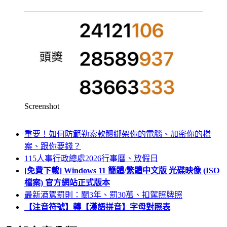
Screenshot
重要！如何防範勒索軟體綁架你的電腦、加密你的檔
案、跟你要錢？
115人事行政總處2026行事曆、放假日
[免費下載] Windows 11 簡體/繁體中文版 光碟映像 (ISO
檔案) 官方網站正式版本
最新酒駕罰則：關3年、罰30萬、扣駕照牌照
【注音符號】轉【漢語拼音】字母對照表