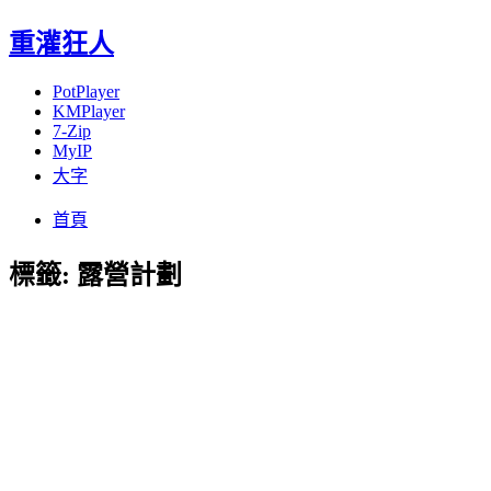
重灌狂人
PotPlayer
KMPlayer
7-Zip
MyIP
大字
Menu
Skip
首頁
to
content
標籤:
露營計劃