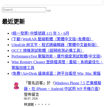
Search
Search
for:
最近更新
[統一發票] 中獎號碼 115 年 5、6月
[下載] WinRAR 壓縮軟體（繁體中文版+免費版）
UltraEdit 純文字、程式碼編輯器（繁體中文最新版）
OCCT 燒機測試軟體（超頻檢測必備工具）
PerformanceTest 電腦效能、運作速度測試軟體(中文版)
Wise Registry Cleaner 登錄檔清理、重組、系統最佳化、
電腦加速工具
[免費] AnyDesk 遠端桌面：跨平台遙控 Win, Mac 電腦
「
匿名訪客
」於〈
Windows Phone 7.5 芒果模擬
器，在 iPhone、Android 中試用 WP 手機介面
〉
發佈留言
08-07, 2026
林湖銘。。。。。