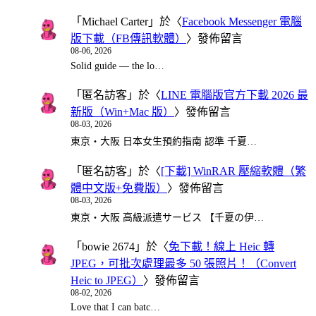
「
Michael Carter
」於〈
Facebook Messenger 電腦
版下載（FB傳訊軟體）
〉發佈留言
08-06, 2026
Solid guide — the lo…
「
匿名訪客
」於〈
LINE 電腦版官方下載 2026 最
新版（Win+Mac 版）
〉發佈留言
08-03, 2026
東京・大阪 日本女生預約指南 認準 千夏…
「
匿名訪客
」於〈
[下載] WinRAR 壓縮軟體（繁
體中文版+免費版）
〉發佈留言
08-03, 2026
東京・大阪 高級派遣サービス 【千夏の伊…
「
bowie 2674
」於〈
免下載！線上 Heic 轉
JPEG，可批次處理最多 50 張照片！（Convert
Heic to JPEG）
〉發佈留言
08-02, 2026
Love that I can batc…