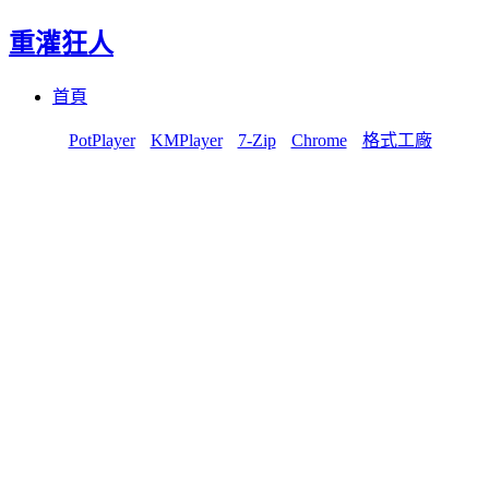
重灌狂人
Menu
Skip
首頁
to
content
PotPlayer
KMPlayer
7-Zip
Chrome
格式工廠