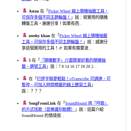
Aston
在「
Picker Wheel 線上隨機抽籤工具，
可保存多個不同主題輪盤！
」說：很實用的隨機
轉盤工具，謝謝分享！如果有西...
zeeshy khan
在「
Picker Wheel 線上隨機抽籤
工具，可保存多個不同主題輪盤！
」說：感謝分
享這個實用的工具！🎉 如果有需要波...
5
在「
「隨機數字」介面簡單好看的隨機抽
籤、選號工具
」說：7 8 14 16 17 18 20 2...
在「
打逐字稿更輕鬆！oTranscribe 可調速、可
暫停、可加入時間標籤的線上聽寫工具
」
說：？？？
SongFromLink
在「
SoundHound 用「哼歌」
的方式找歌（音樂識別軟體）
」說：這篇介紹
SoundHound 的情境很...