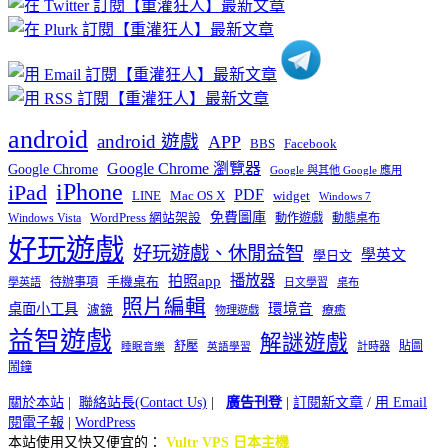
類
android
android 遊戲
APP
BBS
Facebook
Google Chrome 瀏覽器
Google Chrome
Google 與其他 Google 應用
iPhone
iPad
PDF
widget
LINE
Mac OS X
Windows 7
免費圖庫
Windows Vista
WordPress 網站架設
動作遊戲
動態桌布
好玩遊戲
好玩遊戲、休閒益智
學英文
學日文
播放器
拍照app
待辦事項
手機桌布
學英語
日文學習
桌布
照片編輯
桌面小工具
環境音
濾鏡
療癒
物理遊戲
益智遊戲
解謎遊戲
舒壓
貼圖
計時器
睡眠音樂
英語學習
鬧鐘
關於本站
|
聯絡站長(Contact Us)
|
廣告刊登
|
訂閱新文章
/
用 Email
閱電子報
|
WordPress
本站使用又快又便宜的：
Vultr VPS 日本主機