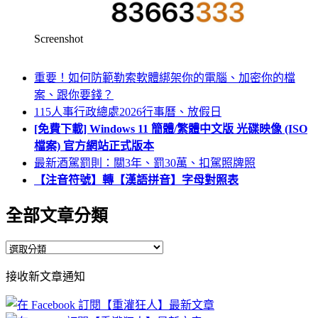
Screenshot
重要！如何防範勒索軟體綁架你的電腦、加密你的檔
案、跟你要錢？
115人事行政總處2026行事曆、放假日
[免費下載] Windows 11 簡體/繁體中文版 光碟映像 (ISO
檔案) 官方網站正式版本
最新酒駕罰則：關3年、罰30萬、扣駕照牌照
【注音符號】轉【漢語拼音】字母對照表
全部文章分類
全
部
接收新文章通知
文
章
分