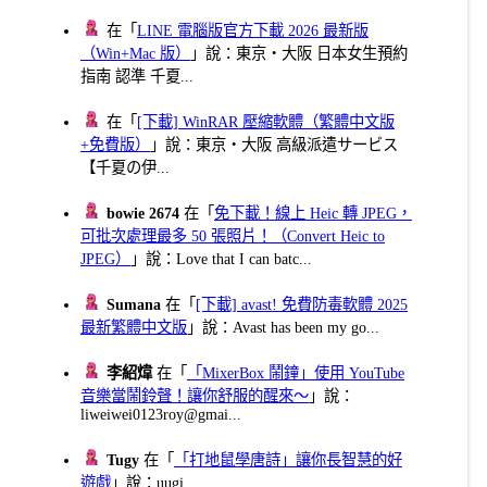
在「
LINE 電腦版官方下載 2026 最新版
（Win+Mac 版）
」說：東京・大阪 日本女生預約
指南 認準 千夏...
在「
[下載] WinRAR 壓縮軟體（繁體中文版
+免費版）
」說：東京・大阪 高級派遣サービス
【千夏の伊...
bowie 2674
在「
免下載！線上 Heic 轉 JPEG，
可批次處理最多 50 張照片！（Convert Heic to
JPEG）
」說：Love that I can batc...
Sumana
在「
[下載] avast! 免費防毒軟體 2025
最新繁體中文版
」說：Avast has been my go...
李紹煒
在「
「MixerBox 鬧鐘」使用 YouTube
音樂當鬧鈴聲！讓你舒服的醒來～
」說：
liweiwei0123roy@gmai...
Tugy
在「
「打地鼠學唐詩」讓你長智慧的好
遊戲
」說：uugi