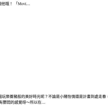
他哦！ 「Movi…
喝玩樂養豬般的美好時光呢？不論是小賭怡情還是計畫到處走春
有鬱悶的感覺呀～所以在…