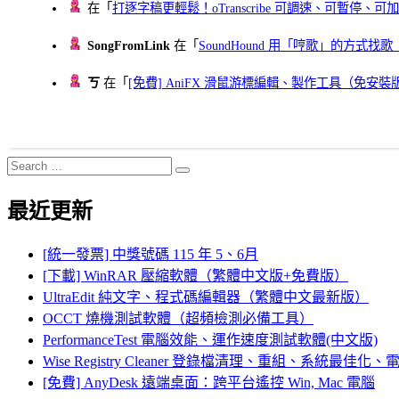
在「
打逐字稿更輕鬆！oTranscribe 可調速、可暫停
SongFromLink
在「
SoundHound 用「哼歌」的方式
ㄎ
在「
[免費] AniFX 滑鼠游標編輯、製作工具（免安裝
Search
Search
for:
最近更新
[統一發票] 中獎號碼 115 年 5、6月
[下載] WinRAR 壓縮軟體（繁體中文版+免費版）
UltraEdit 純文字、程式碼編輯器（繁體中文最新版）
OCCT 燒機測試軟體（超頻檢測必備工具）
PerformanceTest 電腦效能、運作速度測試軟體(中文版)
Wise Registry Cleaner 登錄檔清理、重組、系統最佳
[免費] AnyDesk 遠端桌面：跨平台遙控 Win, Mac 電腦