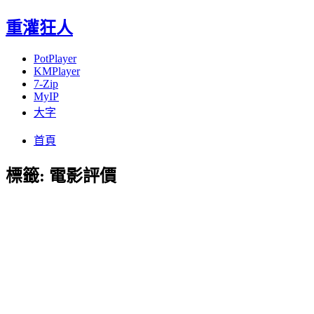
重灌狂人
PotPlayer
KMPlayer
7-Zip
MyIP
大字
Menu
Skip
首頁
to
content
標籤:
電影評價