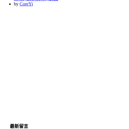
on
by
CoreYi
最新留言