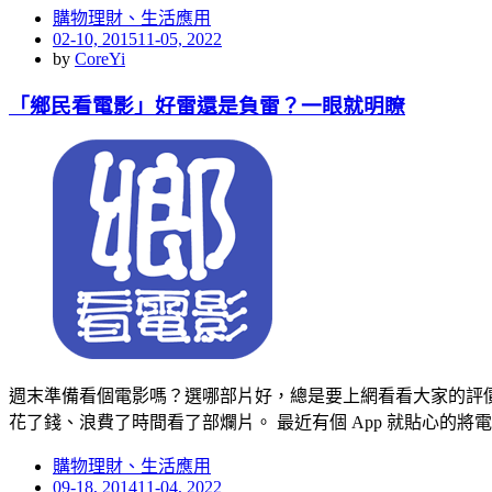
購物理財、生活應用
Posted
02-10, 2015
11-05, 2022
on
by
CoreYi
「鄉民看電影」好雷還是負雷？一眼就明瞭
週末準備看個電影嗎？選哪部片好，總是要上網看看大家的評價，
花了錢、浪費了時間看了部爛片。 最近有個 App 就貼心的將
購物理財、生活應用
Posted
09-18, 2014
11-04, 2022