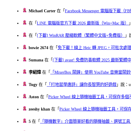
Michael Carter
在「
Facebook Messenger 電腦版下載
在「
LINE 電腦版官方下載 2026 最新版（Win+Mac 版）
在「
[下載] WinRAR 壓縮軟體（繁體中文版+免費版）
」
bowie 2674
在「
免下載！線上 Heic 轉 JPEG，可批次處理最多 
Sumana
在「
[下載] avast! 免費防毒軟體 2025 最新繁
李紹煒
在「
「MixerBox 鬧鐘」使用 YouTube 音樂
Tugy
在「
「打地鼠學唐詩」讓你長智慧的好遊戲
」說：uu
Aston
在「
Picker Wheel 線上隨機抽籤工具，可保存
zeeshy khan
在「
Picker Wheel 線上隨機抽籤工具，
5
在「
「隨機數字」介面簡單好看的隨機抽籤、選號工具