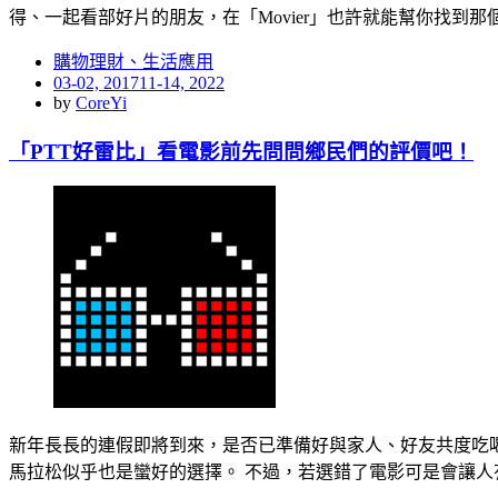
得、一起看部好片的朋友，在「Movier」也許就能幫你找到那個
購物理財、生活應用
Posted
03-02, 2017
11-14, 2022
on
by
CoreYi
「PTT好雷比」看電影前先問問鄉民們的評價吧！
新年長長的連假即將到來，是否已準備好與家人、好友共度吃
馬拉松似乎也是蠻好的選擇。 不過，若選錯了電影可是會讓人