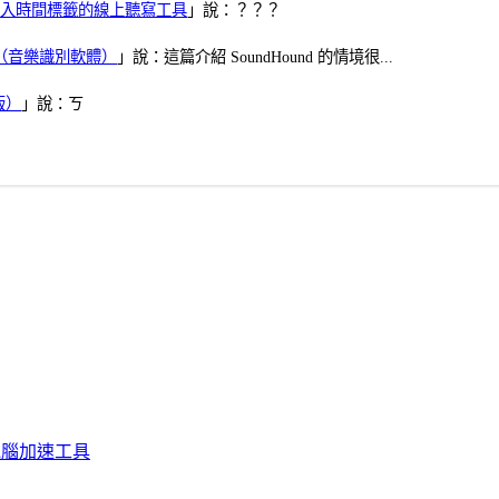
、可加入時間標籤的線上聽寫工具
」說：？？？
找歌（音樂識別軟體）
」說：這篇介紹 SoundHound 的情境很...
版）
」說：ㄎ
化、電腦加速工具