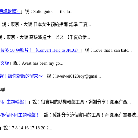
（FB傳訊軟體）
」說：Solid guide — the lo...
」說：東京・大阪 日本女生預約指南 認準 千夏...
說：東京・大阪 高級派遣サービス 【千夏の伊...
50 張照片！（Convert Heic to JPEG）
」說：Love that I can batc...
體中文版
」說：Avast has been my go...
當鬧鈴聲！讓你舒服的醒來～
」說：liweiwei0123roy@gmai...
gi
多個不同主題輪盤！
」說：很實用的隨機轉盤工具，謝謝分享！如果有西...
可保存多個不同主題輪盤！
」說：感謝分享這個實用的工具！🎉 如果有需要波..
」說：7 8 14 16 17 18 20 2...