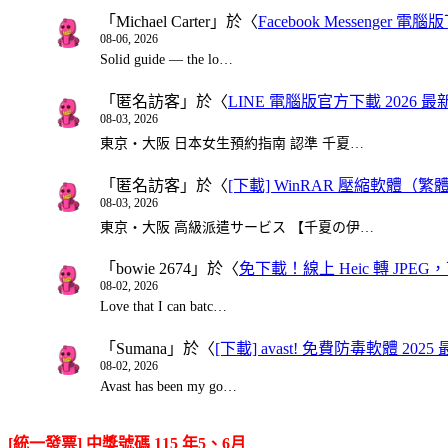
「
Michael Carter
」於〈
Facebook Messenger
08-06, 2026
Solid guide — the lo…
「
匿名訪客
」於〈
LINE 電腦版官方下載 2026 最
08-03, 2026
東京・大阪 日本女生預約指南 認準 千夏…
「
匿名訪客
」於〈
[下載] WinRAR 壓縮軟體（
08-03, 2026
東京・大阪 高級派遣サービス 【千夏の伊…
「
bowie 2674
」於〈
免下載！線上 Heic 轉 JPEG，可
08-02, 2026
Love that I can batc…
「
Sumana
」於〈
[下載] avast! 免費防毒軟體 20
08-02, 2026
Avast has been my go…
[統一發票] 中獎號碼 115 年5、6月