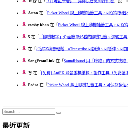
Tugy
在「
「打地鼠學唐詩」讓你長智慧的好遊戲
」說：uu
Aston
在「
Picker Wheel 線上隨機抽籤工具，可保存
zeeshy khan
在「
Picker Wheel 線上隨機抽籤工具，
5
在「
「隨機數字」介面簡單好看的隨機抽籤、選號工具
在「
打逐字稿更輕鬆！oTranscribe 可調速、可暫停
SongFromLink
在「
SoundHound 用「哼歌」的方式
ㄎ
在「
[免費] AniFX 滑鼠游標編輯、製作工具（免安裝
Pedro
在「
Picker Wheel 線上隨機抽籤工具，可保存
Search
Search
for:
最近更新