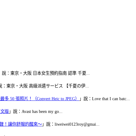
」說：東京・大阪 日本女生預約指南 認準 千夏...
說：東京・大阪 高級派遣サービス 【千夏の伊...
50 張照片！（Convert Heic to JPEG）
」說：Love that I can batc...
體中文版
」說：Avast has been my go...
當鬧鈴聲！讓你舒服的醒來～
」說：liweiwei0123roy@gmai...