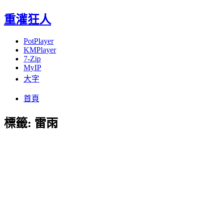
重灌狂人
PotPlayer
KMPlayer
7-Zip
MyIP
大字
Menu
Skip
首頁
to
content
標籤:
雷雨