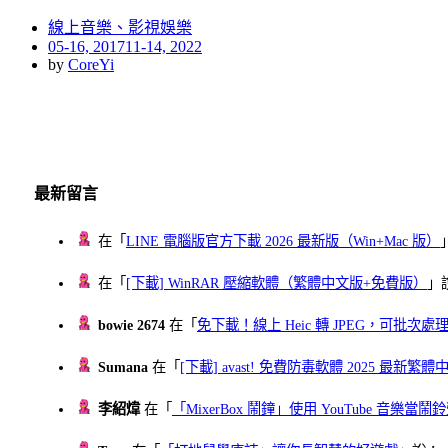
線上音樂、影視娛樂
Posted
05-16, 2017
11-14, 2022
on
by
CoreYi
最新留言
在「
LINE 電腦版官方下載 2026 最新版（Win+Mac 版）
在「
[下載] WinRAR 壓縮軟體（繁體中文版+免費版）
」
bowie 2674
在「
免下載！線上 Heic 轉 JPEG，可批次處理最多 
Sumana
在「
[下載] avast! 免費防毒軟體 2025 最新繁
李紹煒
在「
「MixerBox 鬧鐘」使用 YouTube 音樂