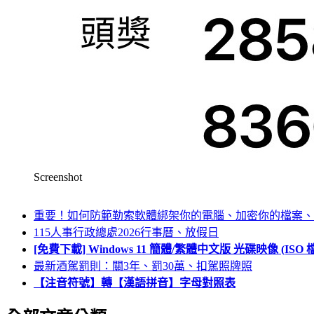
Screenshot
重要！如何防範勒索軟體綁架你的電腦、加密你的檔案、
115人事行政總處2026行事曆、放假日
[免費下載] Windows 11 簡體/繁體中文版 光碟映像 (IS
最新酒駕罰則：關3年、罰30萬、扣駕照牌照
【注音符號】轉【漢語拼音】字母對照表