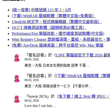
[統一發票] 中獎號碼 115 年 5、6月
[下載] WinRAR 壓縮軟體（繁體中文版+免費版）
UltraEdit 純文字、程式碼編輯器（繁體中文最新版）
OCCT 燒機測試軟體（超頻檢測必備工具）
PerformanceTest 電腦效能、運作速度測試軟體(中文版)
Wise Registry Cleaner 登錄檔清理、重組、系統最佳
[免費] AnyDesk 遠端桌面：跨平台遙控 Win, Mac 電腦
「
匿名訪客
」於〈
LINE 電腦版官方下載 2026 最
08-03, 2026
東京・大阪 日本女生預約指南 認準 千夏…
「
匿名訪客
」於〈
[下載] WinRAR 壓縮軟體（
08-03, 2026
東京・大阪 高級派遣サービス 【千夏の伊…
「
bowie 2674
」於〈
免下載！線上 Heic 轉 JPEG，可
08-02, 2026
Love that I can batc…