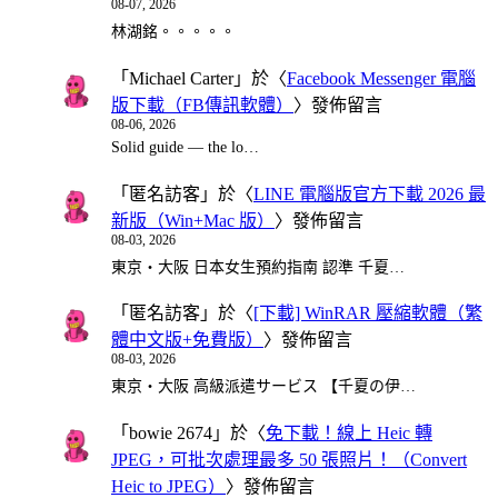
08-07, 2026
林湖銘。。。。。
「
Michael Carter
」於〈
Facebook Messenger 電腦
版下載（FB傳訊軟體）
〉發佈留言
08-06, 2026
Solid guide — the lo…
「
匿名訪客
」於〈
LINE 電腦版官方下載 2026 最
新版（Win+Mac 版）
〉發佈留言
08-03, 2026
東京・大阪 日本女生預約指南 認準 千夏…
「
匿名訪客
」於〈
[下載] WinRAR 壓縮軟體（繁
體中文版+免費版）
〉發佈留言
08-03, 2026
東京・大阪 高級派遣サービス 【千夏の伊…
「
bowie 2674
」於〈
免下載！線上 Heic 轉
JPEG，可批次處理最多 50 張照片！（Convert
Heic to JPEG）
〉發佈留言