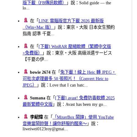
版下載（FB傳訊軟體）
」說：Solid guide — the
lo...
在「
LINE 電腦版官方下載 2026 最新版
（Win+Mac 版）
」說：東京・大阪 日本女生預約
指南 認準 千夏...
在「
[下載] WinRAR 壓縮軟體（繁體中文版
+免費版）
」說：東京・大阪 高級派遣サービス
【千夏の伊...
bowie 2674
在「
免下載！線上 Heic 轉 JPEG，
可批次處理最多 50 張照片！（Convert Heic to
JPEG）
」說：Love that I can batc...
Sumana
在「
[下載] avast! 免費防毒軟體 2025
最新繁體中文版
」說：Avast has been my go...
李紹煒
在「
「MixerBox 鬧鐘」使用 YouTube
音樂當鬧鈴聲！讓你舒服的醒來～
」說：
liweiwei0123roy@gmai...