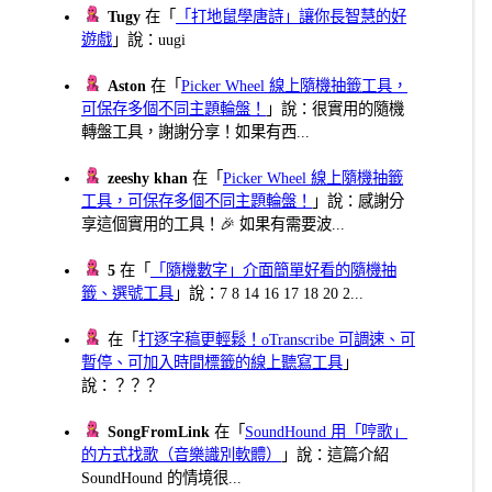
Tugy
在「
「打地鼠學唐詩」讓你長智慧的好
遊戲
」說：uugi
Aston
在「
Picker Wheel 線上隨機抽籤工具，
可保存多個不同主題輪盤！
」說：很實用的隨機
轉盤工具，謝謝分享！如果有西...
zeeshy khan
在「
Picker Wheel 線上隨機抽籤
工具，可保存多個不同主題輪盤！
」說：感謝分
享這個實用的工具！🎉 如果有需要波...
5
在「
「隨機數字」介面簡單好看的隨機抽
籤、選號工具
」說：7 8 14 16 17 18 20 2...
在「
打逐字稿更輕鬆！oTranscribe 可調速、可
暫停、可加入時間標籤的線上聽寫工具
」
說：？？？
SongFromLink
在「
SoundHound 用「哼歌」
的方式找歌（音樂識別軟體）
」說：這篇介紹
SoundHound 的情境很...