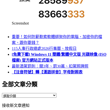
Screenshot
重要！如何防範勒索軟體綁架你的電腦、加密你的檔
案、跟你要錢？
115人事行政總處2026行事曆、放假日
[免費下載] Windows 11 簡體/繁體中文版 光碟映像 (ISO
檔案) 官方網站正式版本
最新酒駕罰則：關3年、罰30萬、扣駕照牌照
【注音符號】轉【漢語拼音】字母對照表
全部文章分類
全
部
接收新文章通知
文