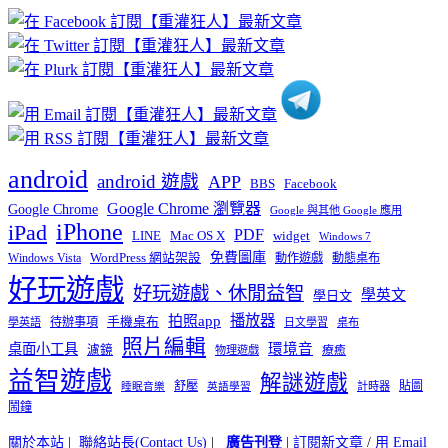
章
分
類
android
android 遊戲
APP
BBS
Facebook
Google Chrome 瀏覽器
Google Chrome
Google 與其他 Google 應用
iPhone
iPad
PDF
widget
LINE
Mac OS X
Windows 7
免費圖庫
Windows Vista
WordPress 網站架設
動作遊戲
動態桌布
好玩遊戲
好玩遊戲、休閒益智
學英文
學日文
播放器
拍照app
待辦事項
手機桌布
學英語
日文學習
桌布
照片編輯
桌面小工具
環境音
濾鏡
療癒
物理遊戲
益智遊戲
解謎遊戲
舒壓
貼圖
計時器
睡眠音樂
英語學習
鬧鐘
關於本站
|
聯絡站長(Contact Us)
|
廣告刊登
|
訂閱新文章
/
用 Email