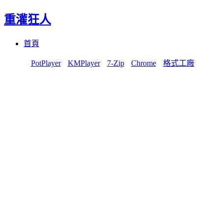
重灌狂人
Menu
Skip
首頁
to
content
PotPlayer
KMPlayer
7-Zip
Chrome
格式工廠