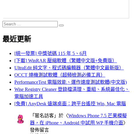
Search
Search
for:
最近更新
[統一發票] 中獎號碼 115 年 5、6月
[下載] WinRAR 壓縮軟體（繁體中文版+免費版）
UltraEdit 純文字、程式碼編輯器（繁體中文最新版）
OCCT 燒機測試軟體（超頻檢測必備工具）
PerformanceTest 電腦效能、運作速度測試軟體(中文版)
Wise Registry Cleaner 登錄檔清理、重組、系統最佳化、
電腦加速工具
[免費] AnyDesk 遠端桌面：跨平台遙控 Win, Mac 電腦
「
匿名訪客
」於〈
Windows Phone 7.5 芒果模擬
器，在 iPhone、Android 中試用 WP 手機介面
〉
發佈留言