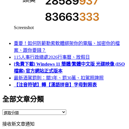
Screenshot
重要！如何防範勒索軟體綁架你的電腦、加密你的檔
案、跟你要錢？
115人事行政總處2026行事曆、放假日
[免費下載] Windows 11 簡體/繁體中文版 光碟映像 (ISO
檔案) 官方網站正式版本
最新酒駕罰則：關3年、罰30萬、扣駕照牌照
【注音符號】轉【漢語拼音】字母對照表
全部文章分類
全
部
接收新文章通知
文