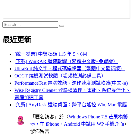
Search
Search
for:
最近更新
[統一發票] 中獎號碼 115 年 5、6月
[下載] WinRAR 壓縮軟體（繁體中文版+免費版）
UltraEdit 純文字、程式碼編輯器（繁體中文最新版）
OCCT 燒機測試軟體（超頻檢測必備工具）
PerformanceTest 電腦效能、運作速度測試軟體(中文版)
Wise Registry Cleaner 登錄檔清理、重組、系統最佳化、
電腦加速工具
[免費] AnyDesk 遠端桌面：跨平台遙控 Win, Mac 電腦
「
匿名訪客
」於〈
Windows Phone 7.5 芒果模擬
器，在 iPhone、Android 中試用 WP 手機介面
〉
發佈留言