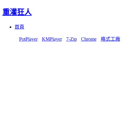
重灌狂人
Menu
Skip
首頁
to
content
PotPlayer
KMPlayer
7-Zip
Chrome
格式工廠