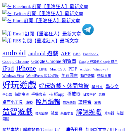
章
分
類
android
android 遊戲
APP
BBS
Facebook
Google Chrome 瀏覽器
Google Chrome
Google 與其他 Google 應用
iPhone
iPad
PDF
widget
LINE
Mac OS X
Windows 7
免費圖庫
Windows Vista
WordPress 網站架設
動作遊戲
動態桌布
好玩遊戲
好玩遊戲、休閒益智
學英文
學日文
播放器
拍照app
待辦事項
手機桌布
學英語
日文學習
桌布
照片編輯
桌面小工具
環境音
濾鏡
療癒
物理遊戲
益智遊戲
解謎遊戲
舒壓
貼圖
計時器
睡眠音樂
英語學習
鬧鐘
關於本站
|
聯絡站長(Contact Us)
|
廣告刊登
|
訂閱新文章
/
用 Email