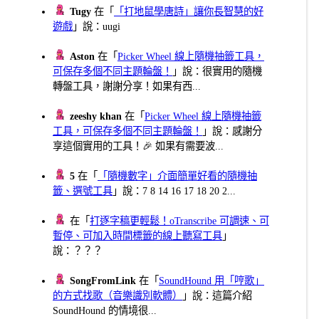
Tugy
在「
「打地鼠學唐詩」讓你長智慧的好
遊戲
」說：uugi
Aston
在「
Picker Wheel 線上隨機抽籤工具，
可保存多個不同主題輪盤！
」說：很實用的隨機
轉盤工具，謝謝分享！如果有西...
zeeshy khan
在「
Picker Wheel 線上隨機抽籤
工具，可保存多個不同主題輪盤！
」說：感謝分
享這個實用的工具！🎉 如果有需要波...
5
在「
「隨機數字」介面簡單好看的隨機抽
籤、選號工具
」說：7 8 14 16 17 18 20 2...
在「
打逐字稿更輕鬆！oTranscribe 可調速、可
暫停、可加入時間標籤的線上聽寫工具
」
說：？？？
SongFromLink
在「
SoundHound 用「哼歌」
的方式找歌（音樂識別軟體）
」說：這篇介紹
SoundHound 的情境很...