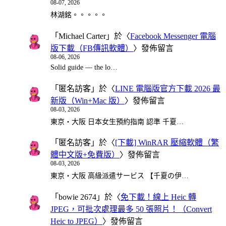
08-07, 2026
林湖銘。。。。。
「
Michael Carter
」於〈
Facebook Messenger 電腦
版下載（FB傳訊軟體）
〉發佈留言
08-06, 2026
Solid guide — the lo…
「
匿名訪客
」於〈
LINE 電腦版官方下載 2026 最
新版（Win+Mac 版）
〉發佈留言
08-03, 2026
東京・大阪 日本女生預約指南 認準 千夏…
「
匿名訪客
」於〈
[下載] WinRAR 壓縮軟體（繁
體中文版+免費版）
〉發佈留言
08-03, 2026
東京・大阪 高級派遣サービス 【千夏の伊…
「
bowie 2674
」於〈
免下載！線上 Heic 轉
JPEG，可批次處理最多 50 張照片！（Convert
Heic to JPEG）
〉發佈留言