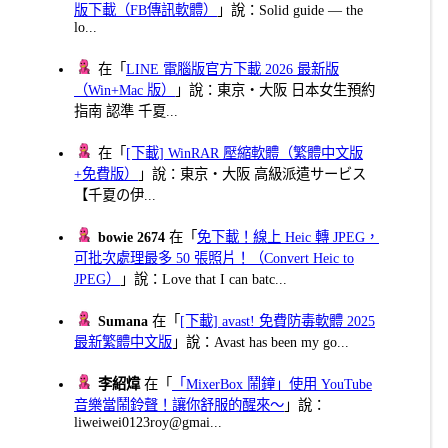
版下載（FB傳訊軟體）
」說：Solid guide — the
lo...
在「
LINE 電腦版官方下載 2026 最新版
（Win+Mac 版）
」說：東京・大阪 日本女生預約
指南 認準 千夏...
在「
[下載] WinRAR 壓縮軟體（繁體中文版
+免費版）
」說：東京・大阪 高級派遣サービス
【千夏の伊...
bowie 2674
在「
免下載！線上 Heic 轉 JPEG，
可批次處理最多 50 張照片！（Convert Heic to
JPEG）
」說：Love that I can batc...
Sumana
在「
[下載] avast! 免費防毒軟體 2025
最新繁體中文版
」說：Avast has been my go...
李紹煒
在「
「MixerBox 鬧鐘」使用 YouTube
音樂當鬧鈴聲！讓你舒服的醒來～
」說：
liweiwei0123roy@gmai...