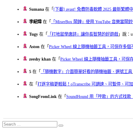
Sumana
在「
[下載] avast! 免費防毒軟體 2025 最新繁
李紹煒
在「
「MixerBox 鬧鐘」使用 YouTube 音樂
Tugy
在「
「打地鼠學唐詩」讓你長智慧的好遊戲
」說：uu
Aston
在「
Picker Wheel 線上隨機抽籤工具，可保存
zeeshy khan
在「
Picker Wheel 線上隨機抽籤工具，
5
在「
「隨機數字」介面簡單好看的隨機抽籤、選號工具
在「
打逐字稿更輕鬆！oTranscribe 可調速、可暫停
SongFromLink
在「
SoundHound 用「哼歌」的方式
Search
Search
for: