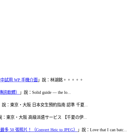
oid 中試用 WP 手機介面
」說：林湖銘。。。。。
（FB傳訊軟體）
」說：Solid guide — the lo...
」說：東京・大阪 日本女生預約指南 認準 千夏...
說：東京・大阪 高級派遣サービス 【千夏の伊...
50 張照片！（Convert Heic to JPEG）
」說：Love that I can batc...