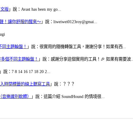
體中文版
」說：Avast has been my go...
當鬧鈴聲！讓你舒服的醒來～
」說：liweiwei0123roy@gmai...
gi
多個不同主題輪盤！
」說：很實用的隨機轉盤工具，謝謝分享！如果有西...
可保存多個不同主題輪盤！
」說：感謝分享這個實用的工具！🎉 如果有需要波..
」說：7 8 14 16 17 18 20 2...
、可加入時間標籤的線上聽寫工具
」說：？？？
找歌（音樂識別軟體）
」說：這篇介紹 SoundHound 的情境很...