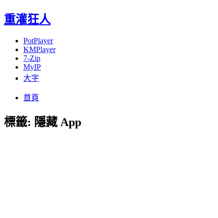
重灌狂人
PotPlayer
KMPlayer
7-Zip
MyIP
大字
Menu
Skip
首頁
to
content
標籤:
隱藏 App