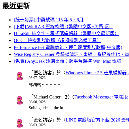
最近更新
[統一發票] 中獎號碼 115 年 5、6月
[下載] WinRAR 壓縮軟體（繁體中文版+免費版）
UltraEdit 純文字、程式碼編輯器（繁體中文最新版）
OCCT 燒機測試軟體（超頻檢測必備工具）
PerformanceTest 電腦效能、運作速度測試軟體(中文版)
Wise Registry Cleaner 登錄檔清理、重組、系統最佳
[免費] AnyDesk 遠端桌面：跨平台遙控 Win, Mac 電腦
「
匿名訪客
」於〈
Windows Phone 7.5 芒果模擬
08-07, 2026
林湖銘。。。。。
「
Michael Carter
」於〈
Facebook Messenger
08-06, 2026
Solid guide — the lo…
「
匿名訪客
」於〈
LINE 電腦版官方下載 2026 最
08-03, 2026