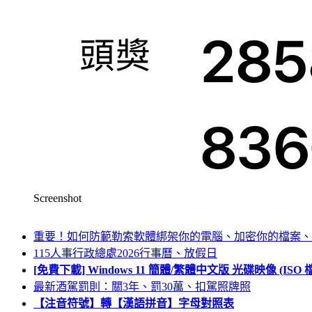
Screenshot
重要！如何防範勒索軟體綁架你的電腦、加密你的檔案、
115人事行政總處2026行事曆、放假日
[免費下載] Windows 11 簡體/繁體中文版 光碟映像 (IS
最新酒駕罰則：關3年、罰30萬、扣駕照牌照
【注音符號】轉【漢語拼音】字母對照表