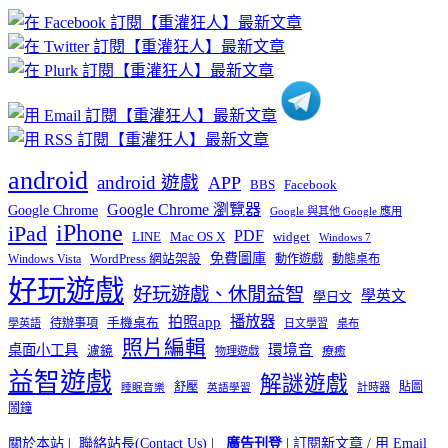
章
分
類
android
android 遊戲
APP
BBS
Facebook
Google Chrome 瀏覽器
Google Chrome
Google 與其他 Google 應用
iPhone
iPad
PDF
widget
LINE
Mac OS X
Windows 7
免費圖庫
Windows Vista
WordPress 網站架設
動作遊戲
動態桌布
好玩遊戲
好玩遊戲、休閒益智
學英文
學日文
播放器
拍照app
待辦事項
手機桌布
學英語
日文學習
桌布
照片編輯
桌面小工具
環境音
濾鏡
療癒
物理遊戲
益智遊戲
解謎遊戲
舒壓
貼圖
計時器
睡眠音樂
英語學習
鬧鐘
關於本站
|
聯絡站長(Contact Us)
|
廣告刊登
|
訂閱新文章
/
用 Email