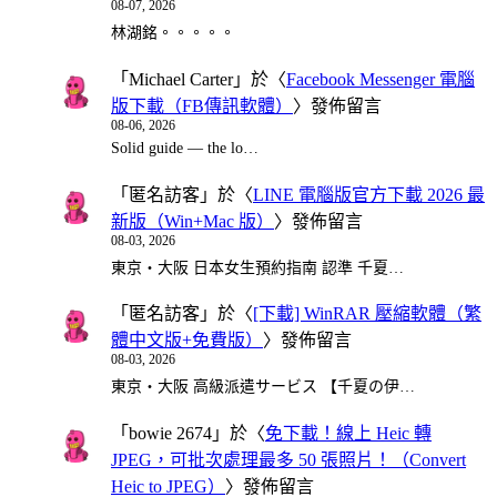
08-07, 2026
林湖銘。。。。。
「
Michael Carter
」於〈
Facebook Messenger 電腦
版下載（FB傳訊軟體）
〉發佈留言
08-06, 2026
Solid guide — the lo…
「
匿名訪客
」於〈
LINE 電腦版官方下載 2026 最
新版（Win+Mac 版）
〉發佈留言
08-03, 2026
東京・大阪 日本女生預約指南 認準 千夏…
「
匿名訪客
」於〈
[下載] WinRAR 壓縮軟體（繁
體中文版+免費版）
〉發佈留言
08-03, 2026
東京・大阪 高級派遣サービス 【千夏の伊…
「
bowie 2674
」於〈
免下載！線上 Heic 轉
JPEG，可批次處理最多 50 張照片！（Convert
Heic to JPEG）
〉發佈留言