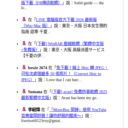
版下載（FB傳訊軟體）
」說：Solid guide — the
lo...
在「
LINE 電腦版官方下載 2026 最新版
（Win+Mac 版）
」說：東京・大阪 日本女生預約
指南 認準 千夏...
在「
[下載] WinRAR 壓縮軟體（繁體中文版
+免費版）
」說：東京・大阪 高級派遣サービス
【千夏の伊...
bowie 2674
在「
免下載！線上 Heic 轉 JPEG，
可批次處理最多 50 張照片！（Convert Heic to
JPEG）
」說：Love that I can batc...
Sumana
在「
[下載] avast! 免費防毒軟體 2025
最新繁體中文版
」說：Avast has been my go...
李紹煒
在「
「MixerBox 鬧鐘」使用 YouTube
音樂當鬧鈴聲！讓你舒服的醒來～
」說：
liweiwei0123roy@gmai...