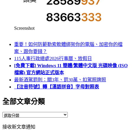
Screenshot
重要！如何防範勒索軟體綁架你的電腦、加密你的檔
案、跟你要錢？
115人事行政總處2026行事曆、放假日
[免費下載] Windows 11 簡體/繁體中文版 光碟映像 (ISO
檔案) 官方網站正式版本
最新酒駕罰則：關3年、罰30萬、扣駕照牌照
【注音符號】轉【漢語拼音】字母對照表
全部文章分類
全
部
接收新文章通知
文