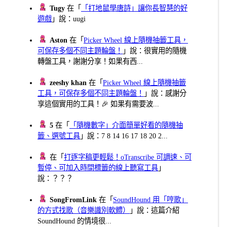
Tugy
在「
「打地鼠學唐詩」讓你長智慧的好
遊戲
」說：uugi
Aston
在「
Picker Wheel 線上隨機抽籤工具，
可保存多個不同主題輪盤！
」說：很實用的隨機
轉盤工具，謝謝分享！如果有西...
zeeshy khan
在「
Picker Wheel 線上隨機抽籤
工具，可保存多個不同主題輪盤！
」說：感謝分
享這個實用的工具！🎉 如果有需要波...
5
在「
「隨機數字」介面簡單好看的隨機抽
籤、選號工具
」說：7 8 14 16 17 18 20 2...
在「
打逐字稿更輕鬆！oTranscribe 可調速、可
暫停、可加入時間標籤的線上聽寫工具
」
說：？？？
SongFromLink
在「
SoundHound 用「哼歌」
的方式找歌（音樂識別軟體）
」說：這篇介紹
SoundHound 的情境很...