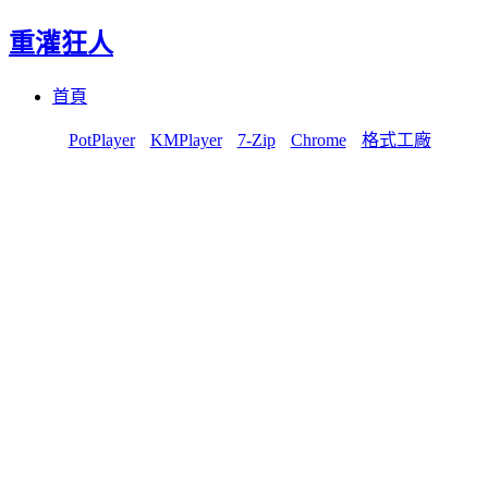
重灌狂人
Menu
Skip
首頁
to
content
PotPlayer
KMPlayer
7-Zip
Chrome
格式工廠