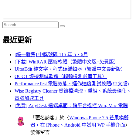
Search
Search
for:
最近更新
[統一發票] 中獎號碼 115 年 5、6月
[下載] WinRAR 壓縮軟體（繁體中文版+免費版）
UltraEdit 純文字、程式碼編輯器（繁體中文最新版）
OCCT 燒機測試軟體（超頻檢測必備工具）
PerformanceTest 電腦效能、運作速度測試軟體(中文版)
Wise Registry Cleaner 登錄檔清理、重組、系統最佳化、
電腦加速工具
[免費] AnyDesk 遠端桌面：跨平台遙控 Win, Mac 電腦
「
匿名訪客
」於〈
Windows Phone 7.5 芒果模擬
器，在 iPhone、Android 中試用 WP 手機介面
〉
發佈留言