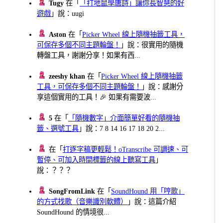
Tugy
在「
「打地鼠學唐詩」讓你長智慧的好
遊戲
」說：uugi
Aston
在「
Picker Wheel 線上隨機抽籤工具，
可保存多個不同主題輪盤！
」說：很實用的隨機
轉盤工具，謝謝分享！如果有西...
zeeshy khan
在「
Picker Wheel 線上隨機抽籤
工具，可保存多個不同主題輪盤！
」說：感謝分
享這個實用的工具！🎉 如果有需要波...
5
在「
「隨機數字」介面簡單好看的隨機抽
籤、選號工具
」說：7 8 14 16 17 18 20 2...
在「
打逐字稿更輕鬆！oTranscribe 可調速、可
暫停、可加入時間標籤的線上聽寫工具
」
說：？？？
SongFromLink
在「
SoundHound 用「哼歌」
的方式找歌（音樂識別軟體）
」說：這篇介紹
SoundHound 的情境很...