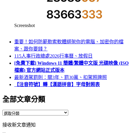
Screenshot
重要！如何防範勒索軟體綁架你的電腦、加密你的檔
案、跟你要錢？
115人事行政總處2026行事曆、放假日
[免費下載] Windows 11 簡體/繁體中文版 光碟映像 (ISO
檔案) 官方網站正式版本
最新酒駕罰則：關3年、罰30萬、扣駕照牌照
【注音符號】轉【漢語拼音】字母對照表
全部文章分類
全
部
接收新文章通知
文