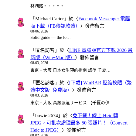
林湖銘。。。。。
「
Michael Carter
」於〈
Facebook Messenger 電腦
版下載（FB傳訊軟體）
〉發佈留言
08-06, 2026
Solid guide — the lo…
「
匿名訪客
」於〈
LINE 電腦版官方下載 2026 最
新版（Win+Mac 版）
〉發佈留言
08-03, 2026
東京・大阪 日本女生預約指南 認準 千夏…
「
匿名訪客
」於〈
[下載] WinRAR 壓縮軟體（繁
體中文版+免費版）
〉發佈留言
08-03, 2026
東京・大阪 高級派遣サービス 【千夏の伊…
「
bowie 2674
」於〈
免下載！線上 Heic 轉
JPEG，可批次處理最多 50 張照片！（Convert
Heic to JPEG）
〉發佈留言
08-02, 2026