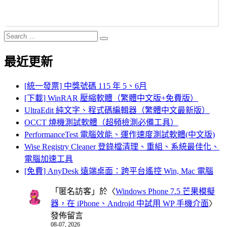
Search
Search
for:
最近更新
[統一發票] 中獎號碼 115 年 5、6月
[下載] WinRAR 壓縮軟體（繁體中文版+免費版）
UltraEdit 純文字、程式碼編輯器（繁體中文最新版）
OCCT 燒機測試軟體（超頻檢測必備工具）
PerformanceTest 電腦效能、運作速度測試軟體(中文版)
Wise Registry Cleaner 登錄檔清理、重組、系統最佳化、
電腦加速工具
[免費] AnyDesk 遠端桌面：跨平台遙控 Win, Mac 電腦
「
匿名訪客
」於〈
Windows Phone 7.5 芒果模擬
器，在 iPhone、Android 中試用 WP 手機介面
〉
發佈留言
08-07, 2026