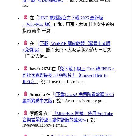
lo...
在「
LINE 電腦版官方下載 2026 最新版
（Win+Mac 版）
」說：東京・大阪 日本女生預約
指南 認準 千夏...
在「
[下載] WinRAR 壓縮軟體（繁體中文版
+免費版）
」說：東京・大阪 高級派遣サービス
【千夏の伊...
bowie 2674
在「
免下載！線上 Heic 轉 JPEG，
可批次處理最多 50 張照片！（Convert Heic to
JPEG）
」說：Love that I can batc...
Sumana
在「
[下載] avast! 免費防毒軟體 2025
最新繁體中文版
」說：Avast has been my go...
李紹煒
在「
「MixerBox 鬧鐘」使用 YouTube
音樂當鬧鈴聲！讓你舒服的醒來～
」說：
liweiwei0123roy@gmai...