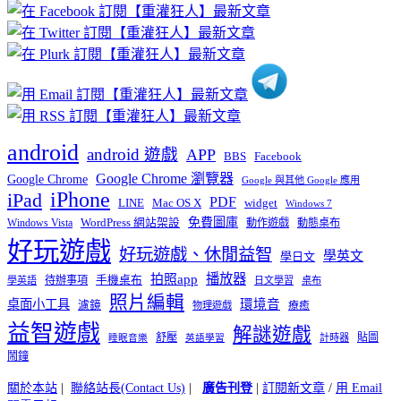
章
分
類
android
android 遊戲
APP
BBS
Facebook
Google Chrome 瀏覽器
Google Chrome
Google 與其他 Google 應用
iPhone
iPad
PDF
widget
LINE
Mac OS X
Windows 7
免費圖庫
Windows Vista
WordPress 網站架設
動作遊戲
動態桌布
好玩遊戲
好玩遊戲、休閒益智
學英文
學日文
播放器
拍照app
待辦事項
手機桌布
學英語
日文學習
桌布
照片編輯
桌面小工具
環境音
濾鏡
療癒
物理遊戲
益智遊戲
解謎遊戲
舒壓
貼圖
計時器
睡眠音樂
英語學習
鬧鐘
關於本站
|
聯絡站長(Contact Us)
|
廣告刊登
|
訂閱新文章
/
用 Email