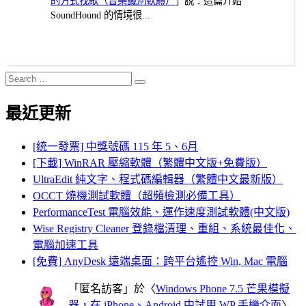
的方式找歌（音樂識別軟體）
」說：這篇介紹
SoundHound 的情境很...
Search
Search
for:
最近更新
[統一發票] 中獎號碼 115 年 5、6月
[下載] WinRAR 壓縮軟體（繁體中文版+免費版）
UltraEdit 純文字、程式碼編輯器（繁體中文最新版）
OCCT 燒機測試軟體（超頻檢測必備工具）
PerformanceTest 電腦效能、運作速度測試軟體(中文版)
Wise Registry Cleaner 登錄檔清理、重組、系統最佳化、
電腦加速工具
[免費] AnyDesk 遠端桌面：跨平台遙控 Win, Mac 電腦
「
匿名訪客
」於〈
Windows Phone 7.5 芒果模擬
器，在 iPhone、Android 中試用 WP 手機介面
〉