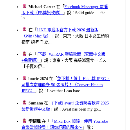
Michael Carter
在「
Facebook Messenger 電腦
版下載（FB傳訊軟體）
」說：Solid guide — the
lo...
在「
LINE 電腦版官方下載 2026 最新版
（Win+Mac 版）
」說：東京・大阪 日本女生預約
指南 認準 千夏...
在「
[下載] WinRAR 壓縮軟體（繁體中文版
+免費版）
」說：東京・大阪 高級派遣サービス
【千夏の伊...
bowie 2674
在「
免下載！線上 Heic 轉 JPEG，
可批次處理最多 50 張照片！（Convert Heic to
JPEG）
」說：Love that I can batc...
Sumana
在「
[下載] avast! 免費防毒軟體 2025
最新繁體中文版
」說：Avast has been my go...
李紹煒
在「
「MixerBox 鬧鐘」使用 YouTube
音樂當鬧鈴聲！讓你舒服的醒來～
」說：