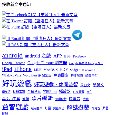
部
接收新文章通知
文
章
分
類
android
android 遊戲
APP
BBS
Facebook
Google Chrome 瀏覽器
Google Chrome
Google 與其他 Google 應用
iPhone
iPad
PDF
widget
LINE
Mac OS X
Windows 7
免費圖庫
Windows Vista
WordPress 網站架設
動作遊戲
動態桌布
好玩遊戲
好玩遊戲、休閒益智
學英文
學日文
播放器
拍照app
待辦事項
手機桌布
學英語
日文學習
桌布
照片編輯
桌面小工具
環境音
濾鏡
療癒
物理遊戲
益智遊戲
解謎遊戲
舒壓
貼圖
計時器
睡眠音樂
英語學習
鬧鐘