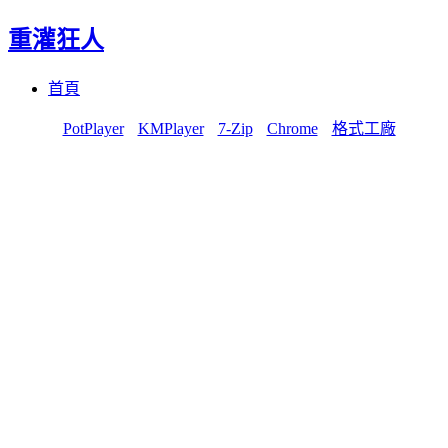
重灌狂人
Menu
Skip
首頁
to
content
PotPlayer
KMPlayer
7-Zip
Chrome
格式工廠