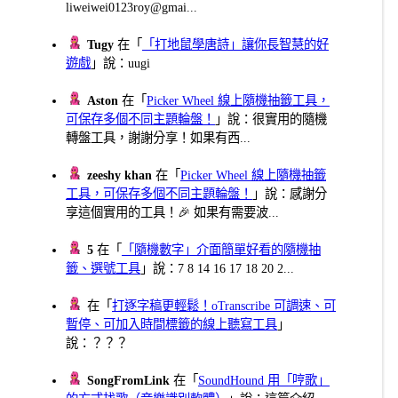
liweiwei0123roy@gmai...
Tugy
在「
「打地鼠學唐詩」讓你長智慧的好
遊戲
」說：uugi
Aston
在「
Picker Wheel 線上隨機抽籤工具，
可保存多個不同主題輪盤！
」說：很實用的隨機
轉盤工具，謝謝分享！如果有西...
zeeshy khan
在「
Picker Wheel 線上隨機抽籤
工具，可保存多個不同主題輪盤！
」說：感謝分
享這個實用的工具！🎉 如果有需要波...
5
在「
「隨機數字」介面簡單好看的隨機抽
籤、選號工具
」說：7 8 14 16 17 18 20 2...
在「
打逐字稿更輕鬆！oTranscribe 可調速、可
暫停、可加入時間標籤的線上聽寫工具
」
說：？？？
SongFromLink
在「
SoundHound 用「哼歌」