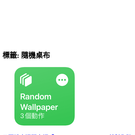
標籤:
隨機桌布