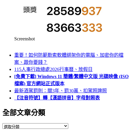
Screenshot
重要！如何防範勒索軟體綁架你的電腦、加密你的檔
案、跟你要錢？
115人事行政總處2026行事曆、放假日
[免費下載] Windows 11 簡體/繁體中文版 光碟映像 (ISO
檔案) 官方網站正式版本
最新酒駕罰則：關3年、罰30萬、扣駕照牌照
【注音符號】轉【漢語拼音】字母對照表
全部文章分類
全