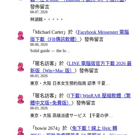
發佈留言
08-07, 2026
林湖銘。。。。。
「
Michael Carter
」於〈
Facebook Messenger 電腦
版下載（FB傳訊軟體）
〉發佈留言
08-06, 2026
Solid guide — the lo…
「
匿名訪客
」於〈
LINE 電腦版官方下載 2026 最
新版（Win+Mac 版）
〉發佈留言
08-03, 2026
東京・大阪 日本女生預約指南 認準 千夏…
「
匿名訪客
」於〈
[下載] WinRAR 壓縮軟體（繁
體中文版+免費版）
〉發佈留言
08-03, 2026
東京・大阪 高級派遣サービス 【千夏の伊…
「
bowie 2674
」於〈
免下載！線上 Heic 轉