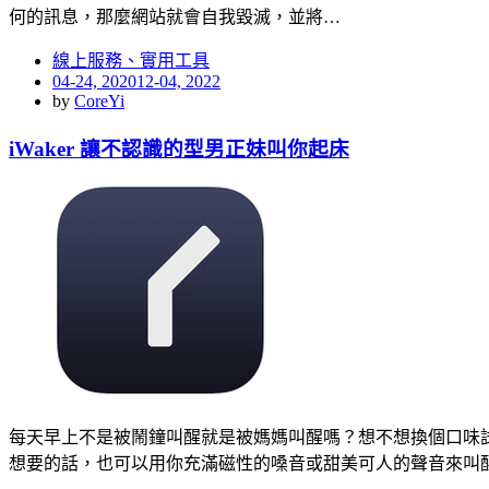
何的訊息，那麼網站就會自我毀滅，並將…
線上服務、實用工具
Posted
04-24, 2020
12-04, 2022
on
by
CoreYi
iWaker 讓不認識的型男正妹叫你起床
每天早上不是被鬧鐘叫醒就是被媽媽叫醒嗎？想不想換個口味試
想要的話，也可以用你充滿磁性的嗓音或甜美可人的聲音來叫醒