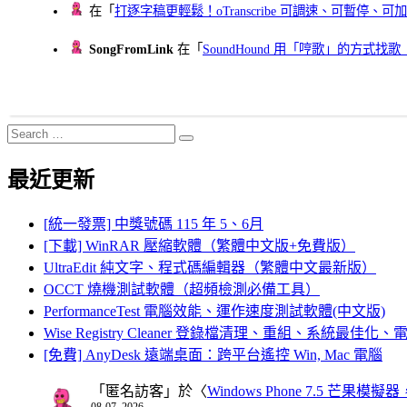
在「
打逐字稿更輕鬆！oTranscribe 可調速、可暫停
SongFromLink
在「
SoundHound 用「哼歌」的方式
Search
Search
for:
最近更新
[統一發票] 中獎號碼 115 年 5、6月
[下載] WinRAR 壓縮軟體（繁體中文版+免費版）
UltraEdit 純文字、程式碼編輯器（繁體中文最新版）
OCCT 燒機測試軟體（超頻檢測必備工具）
PerformanceTest 電腦效能、運作速度測試軟體(中文版)
Wise Registry Cleaner 登錄檔清理、重組、系統最佳
[免費] AnyDesk 遠端桌面：跨平台遙控 Win, Mac 電腦
「
匿名訪客
」於〈
Windows Phone 7.5 芒果模擬