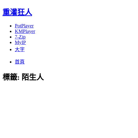
重灌狂人
PotPlayer
KMPlayer
7-Zip
MyIP
大字
Menu
Skip
首頁
to
content
標籤:
陌生人