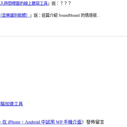
、可加入時間標籤的線上聽寫工具
」說：？？？
找歌（音樂識別軟體）
」說：這篇介紹 SoundHound 的情境很...
化、電腦加速工具
器，在 iPhone、Android 中試用 WP 手機介面
〉發佈留言