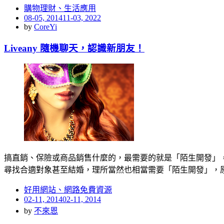
購物理財、生活應用
Posted
08-05, 2014
11-03, 2022
on
by
CoreYi
Liveany 隨機聊天，認識新朋友！
搞直銷、保險或商品銷售什麼的，最需要的就是「陌生開發」，
尋找合適對象甚至結婚，理所當然也相當需要「陌生開發」，
好用網站、網路免費資源
Posted
02-11, 2014
02-11, 2014
on
by
不來恩