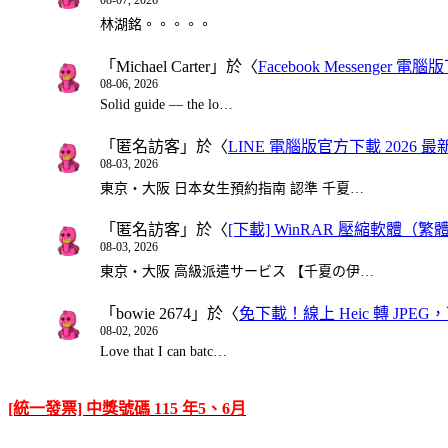
08-07, 2026
林湖銘。。。。。
「
Michael Carter
」於〈
Facebook Messenger
08-06, 2026
Solid guide — the lo…
「
匿名訪客
」於〈
LINE 電腦版官方下載 2026 最
08-03, 2026
東京・大阪 日本女生預約指南 認準 千夏…
「
匿名訪客
」於〈
[下載] WinRAR 壓縮軟體（
08-03, 2026
東京・大阪 高級派遣サービス 【千夏の伊…
「
bowie 2674
」於〈
免下載！線上 Heic 轉 JPEG，可
08-02, 2026
Love that I can batc…
[統一發票] 中獎號碼 115 年5、6月