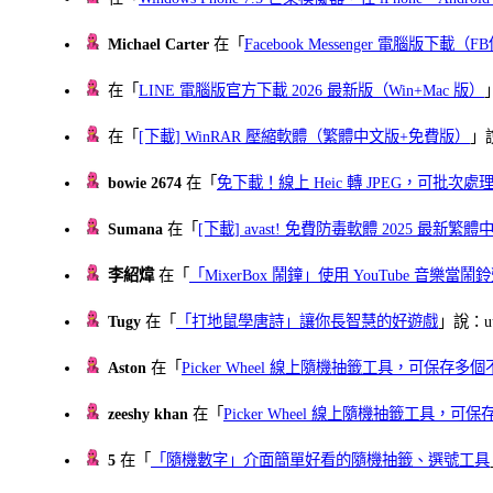
Michael Carter
在「
Facebook Messenger 電腦版下載
在「
LINE 電腦版官方下載 2026 最新版（Win+Mac 版）
在「
[下載] WinRAR 壓縮軟體（繁體中文版+免費版）
」
bowie 2674
在「
免下載！線上 Heic 轉 JPEG，可批次處理最多 
Sumana
在「
[下載] avast! 免費防毒軟體 2025 最新繁
李紹煒
在「
「MixerBox 鬧鐘」使用 YouTube 音樂
Tugy
在「
「打地鼠學唐詩」讓你長智慧的好遊戲
」說：uu
Aston
在「
Picker Wheel 線上隨機抽籤工具，可保存
zeeshy khan
在「
Picker Wheel 線上隨機抽籤工具，
5
在「
「隨機數字」介面簡單好看的隨機抽籤、選號工具