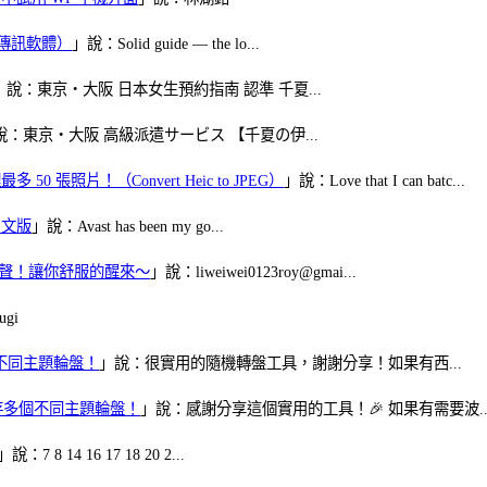
（FB傳訊軟體）
」說：Solid guide — the lo...
」說：東京・大阪 日本女生預約指南 認準 千夏...
說：東京・大阪 高級派遣サービス 【千夏の伊...
50 張照片！（Convert Heic to JPEG）
」說：Love that I can batc...
體中文版
」說：Avast has been my go...
當鬧鈴聲！讓你舒服的醒來～
」說：liweiwei0123roy@gmai...
gi
多個不同主題輪盤！
」說：很實用的隨機轉盤工具，謝謝分享！如果有西...
可保存多個不同主題輪盤！
」說：感謝分享這個實用的工具！🎉 如果有需要波..
」說：7 8 14 16 17 18 20 2...