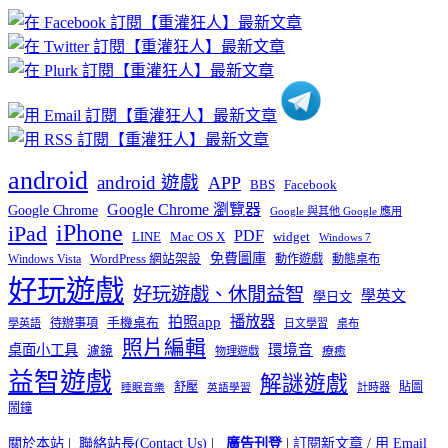
章
分
類
android
android 遊戲
APP
BBS
Facebook
Google Chrome 瀏覽器
Google Chrome
Google 與其他 Google 應用
iPhone
iPad
PDF
widget
LINE
Mac OS X
Windows 7
免費圖庫
Windows Vista
WordPress 網站架設
動作遊戲
動態桌布
好玩遊戲
好玩遊戲、休閒益智
學英文
學日文
播放器
拍照app
待辦事項
手機桌布
學英語
日文學習
桌布
照片編輯
桌面小工具
環境音
濾鏡
療癒
物理遊戲
益智遊戲
解謎遊戲
舒壓
貼圖
計時器
睡眠音樂
英語學習
鬧鐘
關於本站
|
聯絡站長(Contact Us)
|
廣告刊登
|
訂閱新文章
/
用 Email