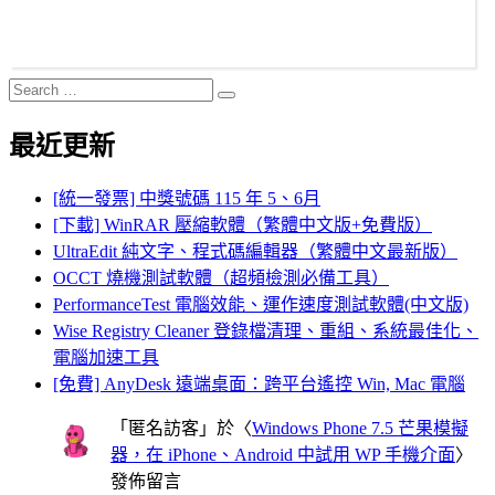
Search
Search
for:
最近更新
[統一發票] 中獎號碼 115 年 5、6月
[下載] WinRAR 壓縮軟體（繁體中文版+免費版）
UltraEdit 純文字、程式碼編輯器（繁體中文最新版）
OCCT 燒機測試軟體（超頻檢測必備工具）
PerformanceTest 電腦效能、運作速度測試軟體(中文版)
Wise Registry Cleaner 登錄檔清理、重組、系統最佳化、
電腦加速工具
[免費] AnyDesk 遠端桌面：跨平台遙控 Win, Mac 電腦
「
匿名訪客
」於〈
Windows Phone 7.5 芒果模擬
器，在 iPhone、Android 中試用 WP 手機介面
〉
發佈留言