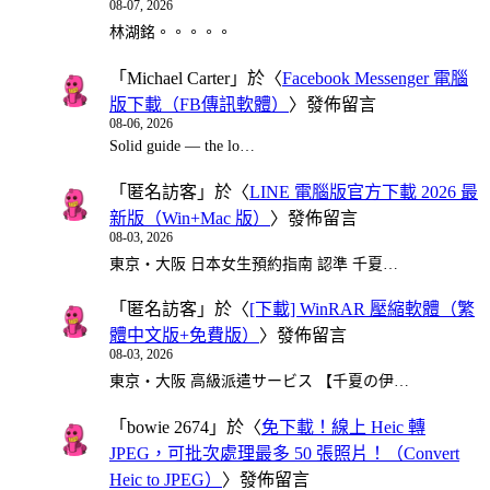
08-07, 2026
林湖銘。。。。。
「
Michael Carter
」於〈
Facebook Messenger 電腦
版下載（FB傳訊軟體）
〉發佈留言
08-06, 2026
Solid guide — the lo…
「
匿名訪客
」於〈
LINE 電腦版官方下載 2026 最
新版（Win+Mac 版）
〉發佈留言
08-03, 2026
東京・大阪 日本女生預約指南 認準 千夏…
「
匿名訪客
」於〈
[下載] WinRAR 壓縮軟體（繁
體中文版+免費版）
〉發佈留言
08-03, 2026
東京・大阪 高級派遣サービス 【千夏の伊…
「
bowie 2674
」於〈
免下載！線上 Heic 轉
JPEG，可批次處理最多 50 張照片！（Convert
Heic to JPEG）
〉發佈留言