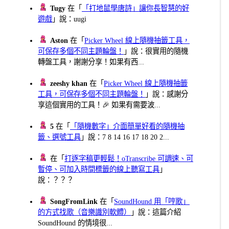
Tugy
在「
「打地鼠學唐詩」讓你長智慧的好
遊戲
」說：uugi
Aston
在「
Picker Wheel 線上隨機抽籤工具，
可保存多個不同主題輪盤！
」說：很實用的隨機
轉盤工具，謝謝分享！如果有西...
zeeshy khan
在「
Picker Wheel 線上隨機抽籤
工具，可保存多個不同主題輪盤！
」說：感謝分
享這個實用的工具！🎉 如果有需要波...
5
在「
「隨機數字」介面簡單好看的隨機抽
籤、選號工具
」說：7 8 14 16 17 18 20 2...
在「
打逐字稿更輕鬆！oTranscribe 可調速、可
暫停、可加入時間標籤的線上聽寫工具
」
說：？？？
SongFromLink
在「
SoundHound 用「哼歌」
的方式找歌（音樂識別軟體）
」說：這篇介紹
SoundHound 的情境很...