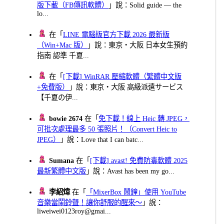
版下載（FB傳訊軟體）
」說：Solid guide — the
lo...
在「
LINE 電腦版官方下載 2026 最新版
（Win+Mac 版）
」說：東京・大阪 日本女生預約
指南 認準 千夏...
在「
[下載] WinRAR 壓縮軟體（繁體中文版
+免費版）
」說：東京・大阪 高級派遣サービス
【千夏の伊...
bowie 2674
在「
免下載！線上 Heic 轉 JPEG，
可批次處理最多 50 張照片！（Convert Heic to
JPEG）
」說：Love that I can batc...
Sumana
在「
[下載] avast! 免費防毒軟體 2025
最新繁體中文版
」說：Avast has been my go...
李紹煒
在「
「MixerBox 鬧鐘」使用 YouTube
音樂當鬧鈴聲！讓你舒服的醒來～
」說：
liweiwei0123roy@gmai...