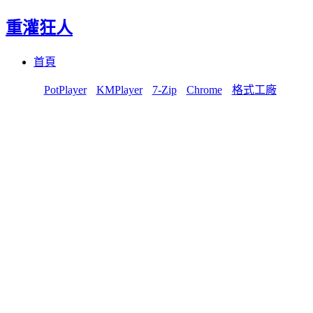
重灌狂人
Menu
Skip
首頁
to
content
PotPlayer
KMPlayer
7-Zip
Chrome
格式工廠