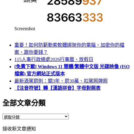
Screenshot
重要！如何防範勒索軟體綁架你的電腦、加密你的檔
案、跟你要錢？
115人事行政總處2026行事曆、放假日
[免費下載] Windows 11 簡體/繁體中文版 光碟映像 (ISO
檔案) 官方網站正式版本
最新酒駕罰則：關3年、罰30萬、扣駕照牌照
【注音符號】轉【漢語拼音】字母對照表
全部文章分類
全
部
接收新文章通知
文