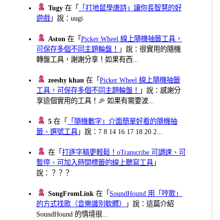
Tugy
在「
「打地鼠學唐詩」讓你長智慧的好
遊戲
」說：uugi
Aston
在「
Picker Wheel 線上隨機抽籤工具，
可保存多個不同主題輪盤！
」說：很實用的隨機
轉盤工具，謝謝分享！如果有西...
zeeshy khan
在「
Picker Wheel 線上隨機抽籤
工具，可保存多個不同主題輪盤！
」說：感謝分
享這個實用的工具！🎉 如果有需要波...
5
在「
「隨機數字」介面簡單好看的隨機抽
籤、選號工具
」說：7 8 14 16 17 18 20 2...
在「
打逐字稿更輕鬆！oTranscribe 可調速、可
暫停、可加入時間標籤的線上聽寫工具
」
說：？？？
SongFromLink
在「
SoundHound 用「哼歌」
的方式找歌（音樂識別軟體）
」說：這篇介紹
SoundHound 的情境很...