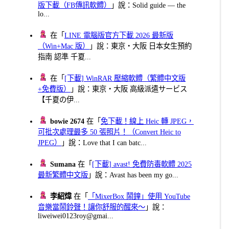
版下載（FB傳訊軟體）
」說：Solid guide — the
lo...
在「
LINE 電腦版官方下載 2026 最新版
（Win+Mac 版）
」說：東京・大阪 日本女生預約
指南 認準 千夏...
在「
[下載] WinRAR 壓縮軟體（繁體中文版
+免費版）
」說：東京・大阪 高級派遣サービス
【千夏の伊...
bowie 2674
在「
免下載！線上 Heic 轉 JPEG，
可批次處理最多 50 張照片！（Convert Heic to
JPEG）
」說：Love that I can batc...
Sumana
在「
[下載] avast! 免費防毒軟體 2025
最新繁體中文版
」說：Avast has been my go...
李紹煒
在「
「MixerBox 鬧鐘」使用 YouTube
音樂當鬧鈴聲！讓你舒服的醒來～
」說：
liweiwei0123roy@gmai...