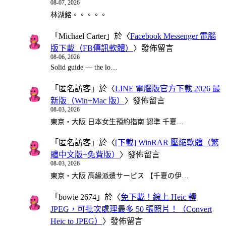
08-07, 2026
林湖銘。。。。。
「
Michael Carter
」於〈
Facebook Messenger 電腦
版下載（FB傳訊軟體）
〉發佈留言
08-06, 2026
Solid guide — the lo…
「
匿名訪客
」於〈
LINE 電腦版官方下載 2026 最
新版（Win+Mac 版）
〉發佈留言
08-03, 2026
東京・大阪 日本女生預約指南 認準 千夏…
「
匿名訪客
」於〈
[下載] WinRAR 壓縮軟體（繁
體中文版+免費版）
〉發佈留言
08-03, 2026
東京・大阪 高級派遣サービス 【千夏の伊…
「
bowie 2674
」於〈
免下載！線上 Heic 轉
JPEG，可批次處理最多 50 張照片！（Convert
Heic to JPEG）
〉發佈留言