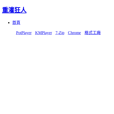
重灌狂人
Menu
Skip
首頁
to
content
PotPlayer
KMPlayer
7-Zip
Chrome
格式工廠