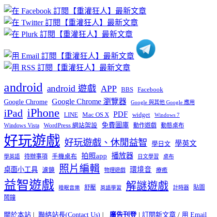
章
分
類
android
android 遊戲
APP
BBS
Facebook
Google Chrome 瀏覽器
Google Chrome
Google 與其他 Google 應用
iPhone
iPad
PDF
widget
LINE
Mac OS X
Windows 7
免費圖庫
Windows Vista
WordPress 網站架設
動作遊戲
動態桌布
好玩遊戲
好玩遊戲、休閒益智
學英文
學日文
播放器
拍照app
待辦事項
手機桌布
學英語
日文學習
桌布
照片編輯
桌面小工具
環境音
濾鏡
療癒
物理遊戲
益智遊戲
解謎遊戲
舒壓
貼圖
計時器
睡眠音樂
英語學習
鬧鐘
關於本站
|
聯絡站長(Contact Us)
|
廣告刊登
|
訂閱新文章
/
用 Email