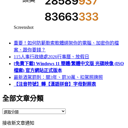
Screenshot
重要！如何防範勒索軟體綁架你的電腦、加密你的檔
案、跟你要錢？
115人事行政總處2026行事曆、放假日
[免費下載] Windows 11 簡體/繁體中文版 光碟映像 (ISO
檔案) 官方網站正式版本
最新酒駕罰則：關3年、罰30萬、扣駕照牌照
【注音符號】轉【漢語拼音】字母對照表
全部文章分類
全
部
接收新文章通知
文