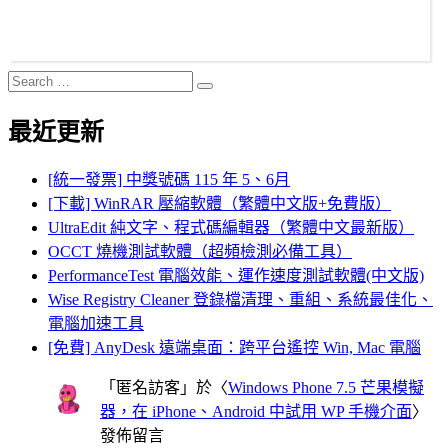
Search
Search
for:
最近更新
[統一發票] 中獎號碼 115 年 5、6月
[下載] WinRAR 壓縮軟體（繁體中文版+免費版）
UltraEdit 純文字、程式碼編輯器（繁體中文最新版）
OCCT 燒機測試軟體（超頻檢測必備工具）
PerformanceTest 電腦效能、運作速度測試軟體(中文版)
Wise Registry Cleaner 登錄檔清理、重組、系統最佳化、
電腦加速工具
[免費] AnyDesk 遠端桌面：跨平台遙控 Win, Mac 電腦
「
匿名訪客
」於〈
Windows Phone 7.5 芒果模擬
器，在 iPhone、Android 中試用 WP 手機介面
〉
發佈留言