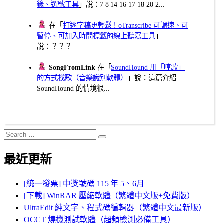
籤、選號工具
」說：7 8 14 16 17 18 20 2...
在「
打逐字稿更輕鬆！oTranscribe 可調速、可
暫停、可加入時間標籤的線上聽寫工具
」
說：？？？
SongFromLink
在「
SoundHound 用「哼歌」
的方式找歌（音樂識別軟體）
」說：這篇介紹
SoundHound 的情境很...
Search
Search
for:
最近更新
[統一發票] 中獎號碼 115 年 5、6月
[下載] WinRAR 壓縮軟體（繁體中文版+免費版）
UltraEdit 純文字、程式碼編輯器（繁體中文最新版）
OCCT 燒機測試軟體（超頻檢測必備工具）