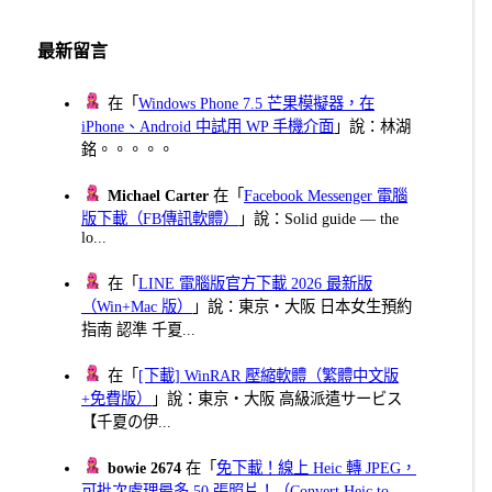
頁
最新留言
在「
Windows Phone 7.5 芒果模擬器，在
iPhone、Android 中試用 WP 手機介面
」說：林湖
銘。。。。。
Michael Carter
在「
Facebook Messenger 電腦
版下載（FB傳訊軟體）
」說：Solid guide — the
lo...
在「
LINE 電腦版官方下載 2026 最新版
（Win+Mac 版）
」說：東京・大阪 日本女生預約
指南 認準 千夏...
在「
[下載] WinRAR 壓縮軟體（繁體中文版
+免費版）
」說：東京・大阪 高級派遣サービス
【千夏の伊...
bowie 2674
在「
免下載！線上 Heic 轉 JPEG，
可批次處理最多 50 張照片！（Convert Heic to