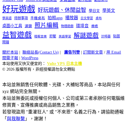
好玩遊戲
好玩遊戲、休閒益智
學英文
學日文
播放器
拍照app
待辦事項
手機桌布
學英語
日文學習
桌布
照片編輯
桌面小工具
環境音
濾鏡
療癒
物理遊戲
益智遊戲
解謎遊戲
舒壓
貼圖
計時器
睡眠音樂
英語學習
鬧鐘
關於本站
|
聯絡站長(Contact Us)
|
廣告刊登
|
訂閱新文章
/
用 Email
閱電子報
|
WordPress
本站使用又快又便宜的：
Vultr VPS 日本主機
© 2026 版權所有，非經授權請勿全文轉貼
本站並無銷售任何軟體、光碟、大補帖等商品，本站與任何
xyz 網站完全無關。
本站並無委託或授權任何個人、公司或第三者承辦任何電腦維
修買賣、宣傳推廣或商品銷售之業務，
若發現盜用 "重灌狂人" 或 "不來恩" 名義之行為，請協助通報
「
與我聯繫
」，謝謝！