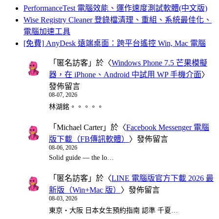
PerformanceTest 電腦效能、運作速度測試軟體(中文版)
Wise Registry Cleaner 登錄檔清理、重組、系統最佳化、
電腦加速工具
[免費] AnyDesk 遠端桌面：跨平台遙控 Win, Mac 電腦
「
匿名訪客
」於〈
Windows Phone 7.5 芒果模擬
器，在 iPhone、Android 中試用 WP 手機介面
〉
發佈留言
08-07, 2026
林湖銘。。。。。
「
Michael Carter
」於〈
Facebook Messenger 電腦
版下載（FB傳訊軟體）
〉發佈留言
08-06, 2026
Solid guide — the lo…
「
匿名訪客
」於〈
LINE 電腦版官方下載 2026 最
新版（Win+Mac 版）
〉發佈留言
08-03, 2026
東京・大阪 日本女生預約指南 認準 千夏…