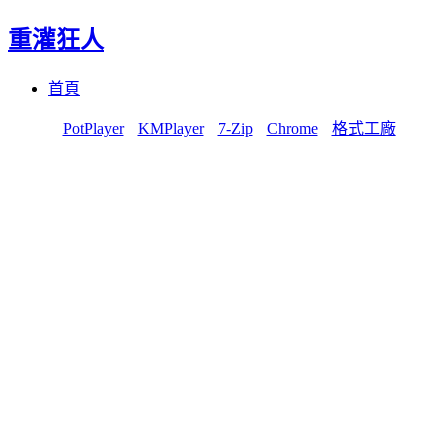
重灌狂人
Menu
Skip
首頁
to
content
PotPlayer
KMPlayer
7-Zip
Chrome
格式工廠