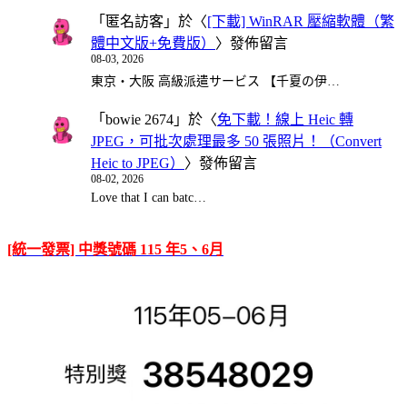
「
匿名訪客
」於〈
[下載] WinRAR 壓縮軟體（繁
體中文版+免費版）
〉發佈留言
08-03, 2026
東京・大阪 高級派遣サービス 【千夏の伊…
「
bowie 2674
」於〈
免下載！線上 Heic 轉
JPEG，可批次處理最多 50 張照片！（Convert
Heic to JPEG）
〉發佈留言
08-02, 2026
Love that I can batc…
[統一發票] 中獎號碼 115 年5、6月