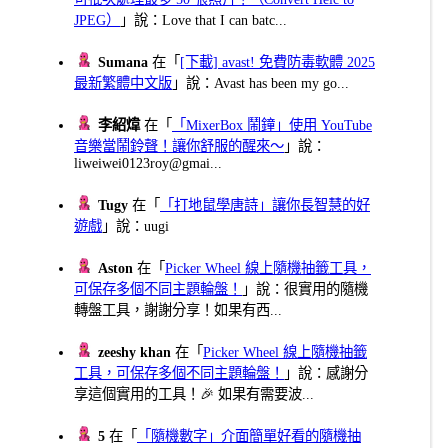
JPEG）
」說：Love that I can batc...
Sumana
在「
[下載] avast! 免費防毒軟體 2025
最新繁體中文版
」說：Avast has been my go...
李紹煒
在「
「MixerBox 鬧鐘」使用 YouTube
音樂當鬧鈴聲！讓你舒服的醒來～
」說：
liweiwei0123roy@gmai...
Tugy
在「
「打地鼠學唐詩」讓你長智慧的好
遊戲
」說：uugi
Aston
在「
Picker Wheel 線上隨機抽籤工具，
可保存多個不同主題輪盤！
」說：很實用的隨機
轉盤工具，謝謝分享！如果有西...
zeeshy khan
在「
Picker Wheel 線上隨機抽籤
工具，可保存多個不同主題輪盤！
」說：感謝分
享這個實用的工具！🎉 如果有需要波...
5
在「
「隨機數字」介面簡單好看的隨機抽