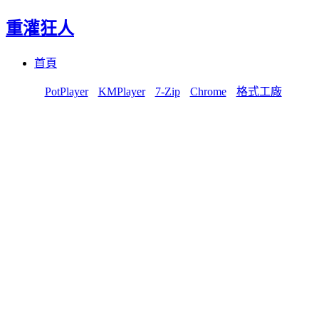
重灌狂人
Menu
Skip
首頁
to
content
PotPlayer
KMPlayer
7-Zip
Chrome
格式工廠