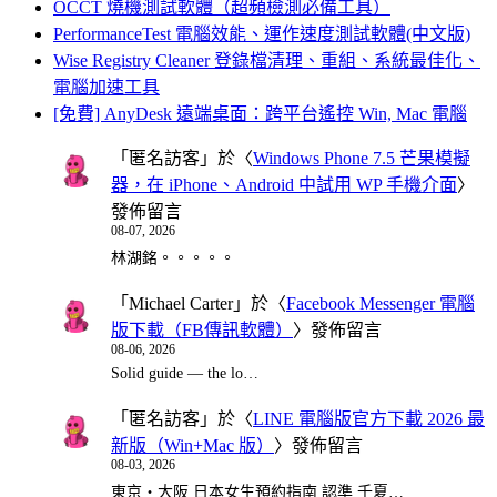
OCCT 燒機測試軟體（超頻檢測必備工具）
PerformanceTest 電腦效能、運作速度測試軟體(中文版)
Wise Registry Cleaner 登錄檔清理、重組、系統最佳化、
電腦加速工具
[免費] AnyDesk 遠端桌面：跨平台遙控 Win, Mac 電腦
「
匿名訪客
」於〈
Windows Phone 7.5 芒果模擬
器，在 iPhone、Android 中試用 WP 手機介面
〉
發佈留言
08-07, 2026
林湖銘。。。。。
「
Michael Carter
」於〈
Facebook Messenger 電腦
版下載（FB傳訊軟體）
〉發佈留言
08-06, 2026
Solid guide — the lo…
「
匿名訪客
」於〈
LINE 電腦版官方下載 2026 最
新版（Win+Mac 版）
〉發佈留言
08-03, 2026
東京・大阪 日本女生預約指南 認準 千夏…