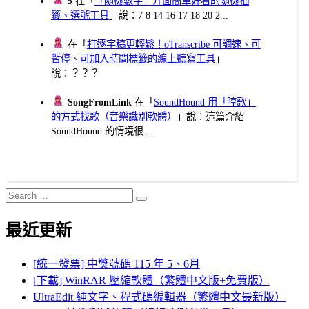
5
在「
「隨機數字」介面簡單好看的隨機抽
籤、選號工具
」說：7 8 14 16 17 18 20 2...
在「
打逐字稿更輕鬆！oTranscribe 可調速、可
暫停、可加入時間標籤的線上聽寫工具
」
說：？？？
SongFromLink
在「
SoundHound 用「哼歌」
的方式找歌（音樂識別軟體）
」說：這篇介紹
SoundHound 的情境很...
Search
Search
for:
最近更新
[統一發票] 中獎號碼 115 年 5、6月
[下載] WinRAR 壓縮軟體（繁體中文版+免費版）
UltraEdit 純文字、程式碼編輯器（繁體中文最新版）