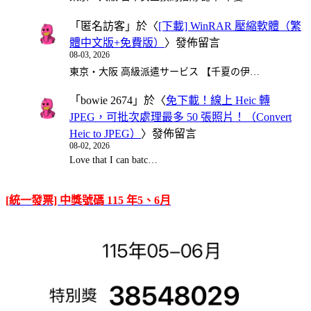
「
匿名訪客
」於〈
[下載] WinRAR 壓縮軟體（繁
體中文版+免費版）
〉發佈留言
08-03, 2026
東京・大阪 高級派遣サービス 【千夏の伊…
「
bowie 2674
」於〈
免下載！線上 Heic 轉
JPEG，可批次處理最多 50 張照片！（Convert
Heic to JPEG）
〉發佈留言
08-02, 2026
Love that I can batc…
[統一發票] 中獎號碼 115 年5、6月