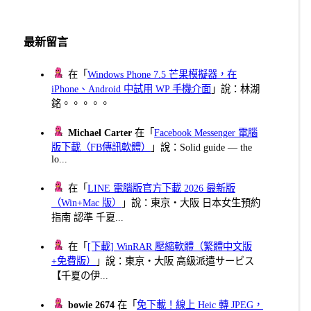
最新留言
在「
Windows Phone 7.5 芒果模擬器，在
iPhone、Android 中試用 WP 手機介面
」說：林湖
銘。。。。。
Michael Carter
在「
Facebook Messenger 電腦
版下載（FB傳訊軟體）
」說：Solid guide — the
lo...
在「
LINE 電腦版官方下載 2026 最新版
（Win+Mac 版）
」說：東京・大阪 日本女生預約
指南 認準 千夏...
在「
[下載] WinRAR 壓縮軟體（繁體中文版
+免費版）
」說：東京・大阪 高級派遣サービス
【千夏の伊...
bowie 2674
在「
免下載！線上 Heic 轉 JPEG，