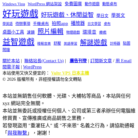
免費圖庫
Windows Vista
WordPress 網站架設
動作遊戲
動態桌布
好玩遊戲
好玩遊戲、休閒益智
學英文
學日文
播放器
拍照app
待辦事項
手機桌布
學英語
日文學習
桌布
照片編輯
桌面小工具
環境音
濾鏡
療癒
物理遊戲
益智遊戲
解謎遊戲
舒壓
貼圖
計時器
睡眠音樂
英語學習
鬧鐘
關於本站
|
聯絡站長(Contact Us)
|
廣告刊登
|
訂閱新文章
/
用 Email
閱電子報
|
WordPress
本站使用又快又便宜的：
Vultr VPS 日本主機
© 2026 版權所有，非經授權請勿全文轉貼
本站並無銷售任何軟體、光碟、大補帖等商品，本站與任何
xyz 網站完全無關。
本站並無委託或授權任何個人、公司或第三者承辦任何電腦維
修買賣、宣傳推廣或商品銷售之業務，
若發現盜用 "重灌狂人" 或 "不來恩" 名義之行為，請協助通報
「
與我聯繫
」，謝謝！