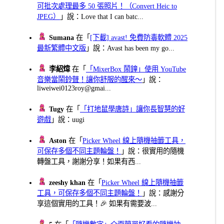
可批次處理最多 50 張照片！（Convert Heic to
JPEG）
」說：Love that I can batc...
Sumana
在「
[下載] avast! 免費防毒軟體 2025
最新繁體中文版
」說：Avast has been my go...
李紹煒
在「
「MixerBox 鬧鐘」使用 YouTube
音樂當鬧鈴聲！讓你舒服的醒來～
」說：
liweiwei0123roy@gmai...
Tugy
在「
「打地鼠學唐詩」讓你長智慧的好
遊戲
」說：uugi
Aston
在「
Picker Wheel 線上隨機抽籤工具，
可保存多個不同主題輪盤！
」說：很實用的隨機
轉盤工具，謝謝分享！如果有西...
zeeshy khan
在「
Picker Wheel 線上隨機抽籤
工具，可保存多個不同主題輪盤！
」說：感謝分
享這個實用的工具！🎉 如果有需要波...