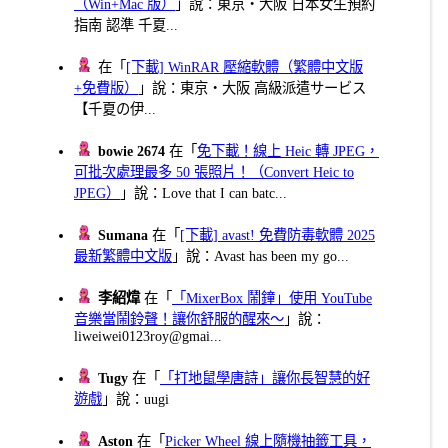
（Win+Mac 版）
」說：東京・大阪 日本女生預約
指南 認準 千夏...
在「
[下載] WinRAR 壓縮軟體（繁體中文版
+免費版）
」說：東京・大阪 高級派遣サービス
【千夏の伊...
bowie 2674
在「
免下載！線上 Heic 轉 JPEG，
可批次處理最多 50 張照片！（Convert Heic to
JPEG）
」說：Love that I can batc...
Sumana
在「
[下載] avast! 免費防毒軟體 2025
最新繁體中文版
」說：Avast has been my go...
李紹煒
在「
「MixerBox 鬧鐘」使用 YouTube
音樂當鬧鈴聲！讓你舒服的醒來～
」說：
liweiwei0123roy@gmai...
Tugy
在「
「打地鼠學唐詩」讓你長智慧的好
遊戲
」說：uugi
Aston
在「
Picker Wheel 線上隨機抽籤工具，