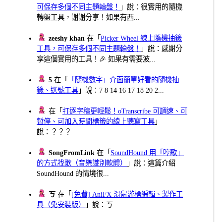
可保存多個不同主題輪盤！
」說：很實用的隨機
轉盤工具，謝謝分享！如果有西...
zeeshy khan
在「
Picker Wheel 線上隨機抽籤
工具，可保存多個不同主題輪盤！
」說：感謝分
享這個實用的工具！🎉 如果有需要波...
5
在「
「隨機數字」介面簡單好看的隨機抽
籤、選號工具
」說：7 8 14 16 17 18 20 2...
在「
打逐字稿更輕鬆！oTranscribe 可調速、可
暫停、可加入時間標籤的線上聽寫工具
」
說：？？？
SongFromLink
在「
SoundHound 用「哼歌」
的方式找歌（音樂識別軟體）
」說：這篇介紹
SoundHound 的情境很...
ㄎ
在「
[免費] AniFX 滑鼠游標編輯、製作工
具（免安裝版）
」說：ㄎ