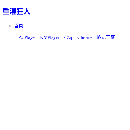
重灌狂人
Menu
Skip
首頁
to
content
PotPlayer
KMPlayer
7-Zip
Chrome
格式工廠