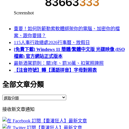
Screenshot
重要！如何防範勒索軟體綁架你的電腦、加密你的檔
案、跟你要錢？
115人事行政總處2026行事曆、放假日
[免費下載] Windows 11 簡體/繁體中文版 光碟映像 (ISO
檔案) 官方網站正式版本
最新酒駕罰則：關3年、罰30萬、扣駕照牌照
【注音符號】轉【漢語拼音】字母對照表
全部文章分類
全
部
接收新文章通知
文
章
分