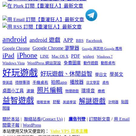
類
android
android 遊戲
APP
BBS
Facebook
Google Chrome 瀏覽器
Google Chrome
Google 與其他 Google 應用
iPhone
iPad
PDF
widget
LINE
Mac OS X
Windows 7
免費圖庫
Windows Vista
WordPress 網站架設
動作遊戲
動態桌布
好玩遊戲
好玩遊戲、休閒益智
學英文
學日文
播放器
拍照app
待辦事項
手機桌布
學英語
日文學習
桌布
照片編輯
桌面小工具
環境音
濾鏡
療癒
物理遊戲
益智遊戲
解謎遊戲
舒壓
貼圖
計時器
睡眠音樂
英語學習
鬧鐘
關於本站
|
聯絡站長(Contact Us)
|
廣告刊登
|
訂閱新文章
/
用 Email
閱電子報
|
WordPress
本站使用又快又便宜的：
Vultr VPS 日本主機