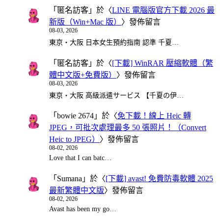
「
匿名訪客
」於〈
LINE 電腦版官方下載 2026 最
新版（Win+Mac 版）
〉發佈留言
08-03, 2026
東京・大阪 日本女生預約指南 認準 千夏…
「
匿名訪客
」於〈
[下載] WinRAR 壓縮軟體（繁
體中文版+免費版）
〉發佈留言
08-03, 2026
東京・大阪 高級派遣サービス 【千夏の伊…
「
bowie 2674
」於〈
免下載！線上 Heic 轉
JPEG，可批次處理最多 50 張照片！（Convert
Heic to JPEG）
〉發佈留言
08-02, 2026
Love that I can batc…
「
Sumana
」於〈
[下載] avast! 免費防毒軟體 2025
最新繁體中文版
〉發佈留言
08-02, 2026
Avast has been my go…