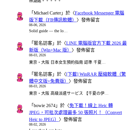
林湖銘。。。。。
「
Michael Carter
」於〈
Facebook Messenger 電腦
版下載（FB傳訊軟體）
〉發佈留言
08-06, 2026
Solid guide — the lo…
「
匿名訪客
」於〈
LINE 電腦版官方下載 2026 最
新版（Win+Mac 版）
〉發佈留言
08-03, 2026
東京・大阪 日本女生預約指南 認準 千夏…
「
匿名訪客
」於〈
[下載] WinRAR 壓縮軟體（繁
體中文版+免費版）
〉發佈留言
08-03, 2026
東京・大阪 高級派遣サービス 【千夏の伊…
「
bowie 2674
」於〈
免下載！線上 Heic 轉
JPEG，可批次處理最多 50 張照片！（Convert
Heic to JPEG）
〉發佈留言
08-02, 2026