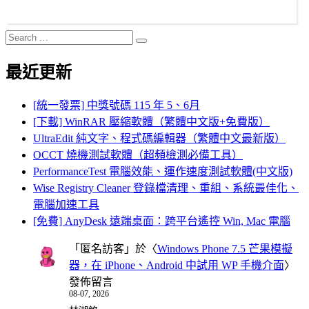
Search
Search
for:
最近更新
[統一發票] 中獎號碼 115 年 5、6月
[下載] WinRAR 壓縮軟體（繁體中文版+免費版）
UltraEdit 純文字、程式碼編輯器（繁體中文最新版）
OCCT 燒機測試軟體（超頻檢測必備工具）
PerformanceTest 電腦效能、運作速度測試軟體(中文版)
Wise Registry Cleaner 登錄檔清理、重組、系統最佳化、
電腦加速工具
[免費] AnyDesk 遠端桌面：跨平台遙控 Win, Mac 電腦
「
匿名訪客
」於〈
Windows Phone 7.5 芒果模擬
器，在 iPhone、Android 中試用 WP 手機介面
〉
發佈留言
08-07, 2026