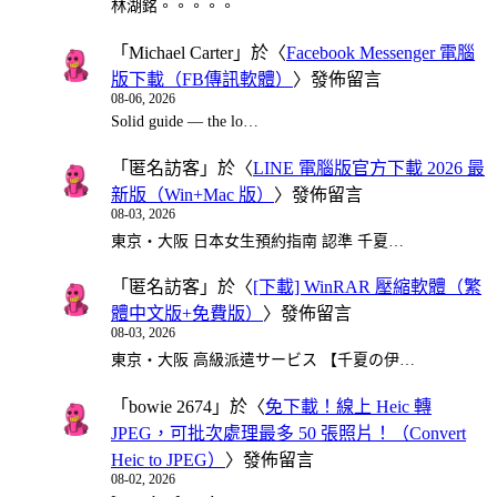
林湖銘。。。。。
「
Michael Carter
」於〈
Facebook Messenger 電腦
版下載（FB傳訊軟體）
〉發佈留言
08-06, 2026
Solid guide — the lo…
「
匿名訪客
」於〈
LINE 電腦版官方下載 2026 最
新版（Win+Mac 版）
〉發佈留言
08-03, 2026
東京・大阪 日本女生預約指南 認準 千夏…
「
匿名訪客
」於〈
[下載] WinRAR 壓縮軟體（繁
體中文版+免費版）
〉發佈留言
08-03, 2026
東京・大阪 高級派遣サービス 【千夏の伊…
「
bowie 2674
」於〈
免下載！線上 Heic 轉
JPEG，可批次處理最多 50 張照片！（Convert
Heic to JPEG）
〉發佈留言
08-02, 2026