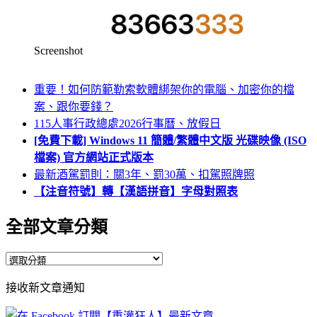
Screenshot
重要！如何防範勒索軟體綁架你的電腦、加密你的檔
案、跟你要錢？
115人事行政總處2026行事曆、放假日
[免費下載] Windows 11 簡體/繁體中文版 光碟映像 (ISO
檔案) 官方網站正式版本
最新酒駕罰則：關3年、罰30萬、扣駕照牌照
【注音符號】轉【漢語拼音】字母對照表
全部文章分類
全
部
接收新文章通知
文
章