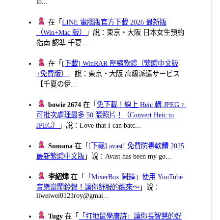
lo...
在「
LINE 電腦版官方下載 2026 最新版
（Win+Mac 版）
」說：東京・大阪 日本女生預約
指南 認準 千夏...
在「
[下載] WinRAR 壓縮軟體（繁體中文版
+免費版）
」說：東京・大阪 高級派遣サービス
【千夏の伊...
bowie 2674
在「
免下載！線上 Heic 轉 JPEG，
可批次處理最多 50 張照片！（Convert Heic to
JPEG）
」說：Love that I can batc...
Sumana
在「
[下載] avast! 免費防毒軟體 2025
最新繁體中文版
」說：Avast has been my go...
李紹煒
在「
「MixerBox 鬧鐘」使用 YouTube
音樂當鬧鈴聲！讓你舒服的醒來～
」說：
liweiwei0123roy@gmai...
Tugy
在「
「打地鼠學唐詩」讓你長智慧的好