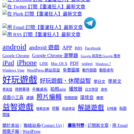
分
類
android
android 遊戲
APP
BBS
Facebook
Google Chrome 瀏覽器
Google Chrome
Google 與其他 Google 應用
iPhone
iPad
PDF
widget
LINE
Mac OS X
Windows 7
免費圖庫
Windows Vista
WordPress 網站架設
動作遊戲
動態桌布
好玩遊戲
好玩遊戲、休閒益智
學英文
學日文
播放器
拍照app
待辦事項
手機桌布
學英語
日文學習
桌布
照片編輯
桌面小工具
環境音
濾鏡
療癒
物理遊戲
益智遊戲
解謎遊戲
舒壓
貼圖
計時器
睡眠音樂
英語學習
鬧鐘
關於本站
|
聯絡站長(Contact Us)
|
廣告刊登
|
訂閱新文章
/
用 Email
閱電子報
|
WordPress