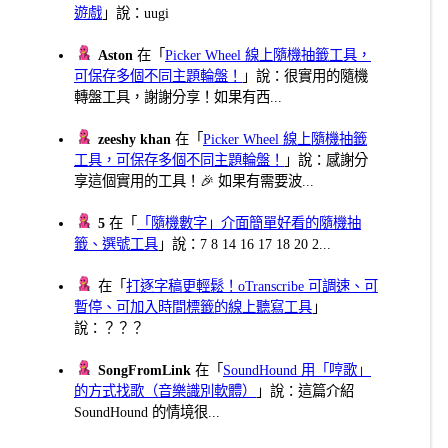
遊戲
」說：uugi
Aston
在「
Picker Wheel 線上隨機抽籤工具，
可保存多個不同主題輪盤！
」說：很實用的隨機
轉盤工具，謝謝分享！如果有西...
zeeshy khan
在「
Picker Wheel 線上隨機抽籤
工具，可保存多個不同主題輪盤！
」說：感謝分
享這個實用的工具！🎉 如果有需要波...
5
在「
「隨機數字」介面簡單好看的隨機抽
籤、選號工具
」說：7 8 14 16 17 18 20 2...
在「
打逐字稿更輕鬆！oTranscribe 可調速、可
暫停、可加入時間標籤的線上聽寫工具
」
說：？？？
SongFromLink
在「
SoundHound 用「哼歌」
的方式找歌（音樂識別軟體）
」說：這篇介紹
SoundHound 的情境很...