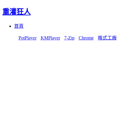
重灌狂人
Menu
Skip
首頁
to
content
PotPlayer
KMPlayer
7-Zip
Chrome
格式工廠