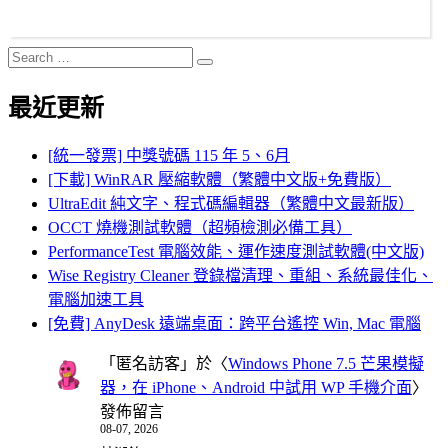
Search
Search
for:
最近更新
[統一發票] 中獎號碼 115 年 5、6月
[下載] WinRAR 壓縮軟體（繁體中文版+免費版）
UltraEdit 純文字、程式碼編輯器（繁體中文最新版）
OCCT 燒機測試軟體（超頻檢測必備工具）
PerformanceTest 電腦效能、運作速度測試軟體(中文版)
Wise Registry Cleaner 登錄檔清理、重組、系統最佳化、
電腦加速工具
[免費] AnyDesk 遠端桌面：跨平台遙控 Win, Mac 電腦
「
匿名訪客
」於〈
Windows Phone 7.5 芒果模擬
器，在 iPhone、Android 中試用 WP 手機介面
〉
發佈留言
08-07, 2026