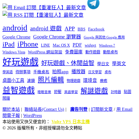
android
android 遊戲
APP
BBS
Facebook
Google Chrome 瀏覽器
Google Chrome
Google 與其他 Google 應用
iPhone
iPad
PDF
widget
LINE
Mac OS X
Windows 7
免費圖庫
Windows Vista
WordPress 網站架設
動作遊戲
動態桌布
好玩遊戲
好玩遊戲、休閒益智
學英文
學日文
播放器
拍照app
待辦事項
手機桌布
學英語
日文學習
桌布
照片編輯
桌面小工具
環境音
濾鏡
療癒
物理遊戲
益智遊戲
解謎遊戲
舒壓
貼圖
計時器
睡眠音樂
英語學習
鬧鐘
關於本站
|
聯絡站長(Contact Us)
|
廣告刊登
|
訂閱新文章
/
用 Email
閱電子報
|
WordPress
本站使用又快又便宜的：
Vultr VPS 日本主機
© 2026 版權所有，非經授權請勿全文轉貼