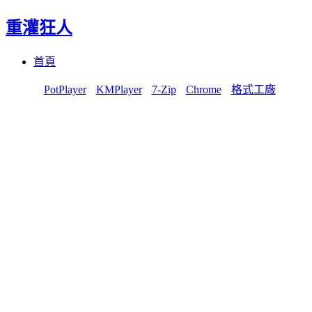
重灌狂人
Menu
Skip
首頁
to
content
PotPlayer
KMPlayer
7-Zip
Chrome
格式工廠