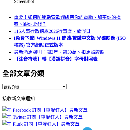
Screenshot
重要！如何防範勒索軟體綁架你的電腦、加密你的檔
案、跟你要錢？
115人事行政總處2026行事曆、放假日
[免費下載] Windows 11 簡體/繁體中文版 光碟映像 (ISO
檔案) 官方網站正式版本
最新酒駕罰則：關3年、罰30萬、扣駕照牌照
【注音符號】轉【漢語拼音】字母對照表
全部文章分類
全
部
接收新文章通知
文
章
分
類