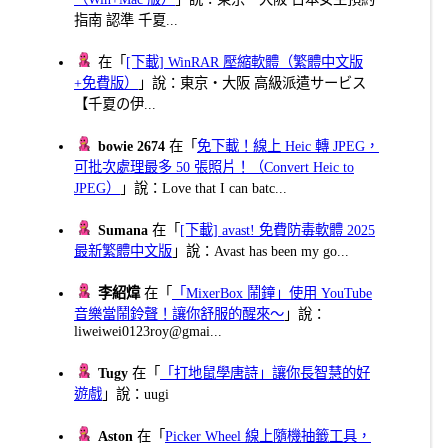
指南 認準 千夏...
在「
[下載] WinRAR 壓縮軟體（繁體中文版
+免費版）
」說：東京・大阪 高級派遣サービス
【千夏の伊...
bowie 2674
在「
免下載！線上 Heic 轉 JPEG，
可批次處理最多 50 張照片！（Convert Heic to
JPEG）
」說：Love that I can batc...
Sumana
在「
[下載] avast! 免費防毒軟體 2025
最新繁體中文版
」說：Avast has been my go...
李紹煒
在「
「MixerBox 鬧鐘」使用 YouTube
音樂當鬧鈴聲！讓你舒服的醒來～
」說：
liweiwei0123roy@gmai...
Tugy
在「
「打地鼠學唐詩」讓你長智慧的好
遊戲
」說：uugi
Aston
在「
Picker Wheel 線上隨機抽籤工具，