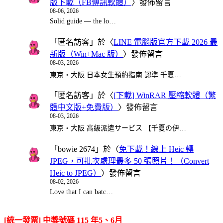
版下載（FB傳訊軟體）
〉發佈留言
08-06, 2026
Solid guide — the lo…
「
匿名訪客
」於〈
LINE 電腦版官方下載 2026 最
新版（Win+Mac 版）
〉發佈留言
08-03, 2026
東京・大阪 日本女生預約指南 認準 千夏…
「
匿名訪客
」於〈
[下載] WinRAR 壓縮軟體（繁
體中文版+免費版）
〉發佈留言
08-03, 2026
東京・大阪 高級派遣サービス 【千夏の伊…
「
bowie 2674
」於〈
免下載！線上 Heic 轉
JPEG，可批次處理最多 50 張照片！（Convert
Heic to JPEG）
〉發佈留言
08-02, 2026
Love that I can batc…
[統一發票] 中獎號碼 115 年5、6月