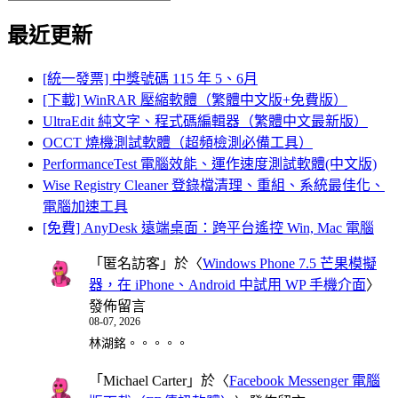
Search
for:
最近更新
[統一發票] 中獎號碼 115 年 5、6月
[下載] WinRAR 壓縮軟體（繁體中文版+免費版）
UltraEdit 純文字、程式碼編輯器（繁體中文最新版）
OCCT 燒機測試軟體（超頻檢測必備工具）
PerformanceTest 電腦效能、運作速度測試軟體(中文版)
Wise Registry Cleaner 登錄檔清理、重組、系統最佳化、
電腦加速工具
[免費] AnyDesk 遠端桌面：跨平台遙控 Win, Mac 電腦
「
匿名訪客
」於〈
Windows Phone 7.5 芒果模擬
器，在 iPhone、Android 中試用 WP 手機介面
〉
發佈留言
08-07, 2026
林湖銘。。。。。
「
Michael Carter
」於〈
Facebook Messenger 電腦