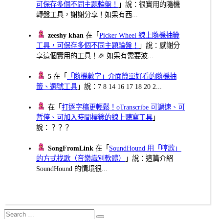
可保存多個不同主題輪盤！
」說：很實用的隨機
轉盤工具，謝謝分享！如果有西...
zeeshy khan
在「
Picker Wheel 線上隨機抽籤
工具，可保存多個不同主題輪盤！
」說：感謝分
享這個實用的工具！🎉 如果有需要波...
5
在「
「隨機數字」介面簡單好看的隨機抽
籤、選號工具
」說：7 8 14 16 17 18 20 2...
在「
打逐字稿更輕鬆！oTranscribe 可調速、可
暫停、可加入時間標籤的線上聽寫工具
」
說：？？？
SongFromLink
在「
SoundHound 用「哼歌」
的方式找歌（音樂識別軟體）
」說：這篇介紹
SoundHound 的情境很...
Search