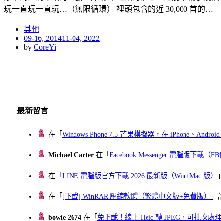
玩一直玩一直玩…（無限循環） 裡頭包含的近 30,000 首的…
其他
Posted
09-16, 2014
11-04, 2022
on
by
CoreYi
最新留言
在「
Windows Phone 7.5 芒果模擬器，在 iPhone、Andr
Michael Carter
在「
Facebook Messenger 電腦版下載
在「
LINE 電腦版官方下載 2026 最新版（Win+Mac 版）
在「
[下載] WinRAR 壓縮軟體（繁體中文版+免費版）
」
bowie 2674
在「
免下載！線上 Heic 轉 JPEG，可批次處理最多 