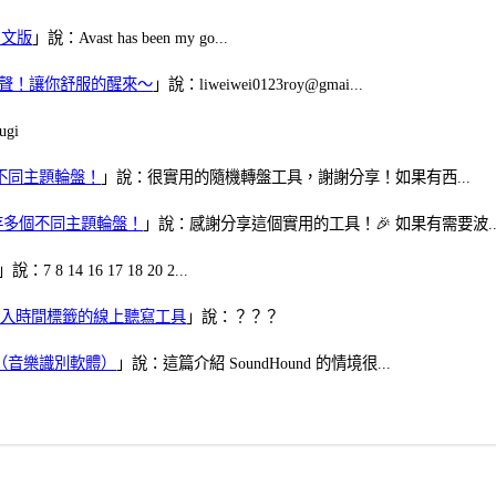
體中文版
」說：Avast has been my go...
當鬧鈴聲！讓你舒服的醒來～
」說：liweiwei0123roy@gmai...
gi
多個不同主題輪盤！
」說：很實用的隨機轉盤工具，謝謝分享！如果有西...
可保存多個不同主題輪盤！
」說：感謝分享這個實用的工具！🎉 如果有需要波..
」說：7 8 14 16 17 18 20 2...
、可加入時間標籤的線上聽寫工具
」說：？？？
找歌（音樂識別軟體）
」說：這篇介紹 SoundHound 的情境很...