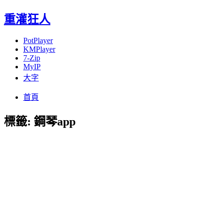
重灌狂人
PotPlayer
KMPlayer
7-Zip
MyIP
大字
Menu
Skip
首頁
to
content
標籤:
鋼琴app