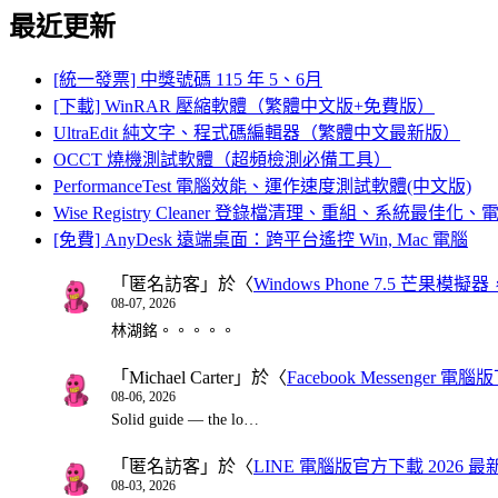
最近更新
[統一發票] 中獎號碼 115 年 5、6月
[下載] WinRAR 壓縮軟體（繁體中文版+免費版）
UltraEdit 純文字、程式碼編輯器（繁體中文最新版）
OCCT 燒機測試軟體（超頻檢測必備工具）
PerformanceTest 電腦效能、運作速度測試軟體(中文版)
Wise Registry Cleaner 登錄檔清理、重組、系統最佳
[免費] AnyDesk 遠端桌面：跨平台遙控 Win, Mac 電腦
「
匿名訪客
」於〈
Windows Phone 7.5 芒果模擬
08-07, 2026
林湖銘。。。。。
「
Michael Carter
」於〈
Facebook Messenger
08-06, 2026
Solid guide — the lo…
「
匿名訪客
」於〈
LINE 電腦版官方下載 2026 最
08-03, 2026