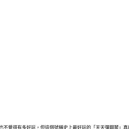
幾個也不覺得有多好玩，但這個號稱史上最好玩的「天天彈鋼琴」