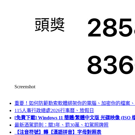
Screenshot
重要！如何防範勒索軟體綁架你的電腦、加密你的檔案、
115人事行政總處2026行事曆、放假日
[免費下載] Windows 11 簡體/繁體中文版 光碟映像 (IS
最新酒駕罰則：關3年、罰30萬、扣駕照牌照
【注音符號】轉【漢語拼音】字母對照表