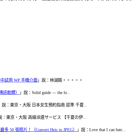
oid 中試用 WP 手機介面
」說：林湖銘。。。。。
（FB傳訊軟體）
」說：Solid guide — the lo...
」說：東京・大阪 日本女生預約指南 認準 千夏...
說：東京・大阪 高級派遣サービス 【千夏の伊...
50 張照片！（Convert Heic to JPEG）
」說：Love that I can batc...