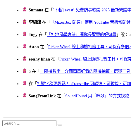
Sumana
在「
[下載] avast! 免費防毒軟體 2025 最新繁
李紹煒
在「
「MixerBox 鬧鐘」使用 YouTube 音樂
Tugy
在「
「打地鼠學唐詩」讓你長智慧的好遊戲
」說：uu
Aston
在「
Picker Wheel 線上隨機抽籤工具，可保存
zeeshy khan
在「
Picker Wheel 線上隨機抽籤工具，
5
在「
「隨機數字」介面簡單好看的隨機抽籤、選號工具
在「
打逐字稿更輕鬆！oTranscribe 可調速、可暫停
SongFromLink
在「
SoundHound 用「哼歌」的方式
Search
Search
for: