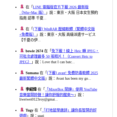
在「
LINE 電腦版官方下載 2026 最新版
（Win+Mac 版）
」說：東京・大阪 日本女生預約
指南 認準 千夏...
在「
[下載] WinRAR 壓縮軟體（繁體中文版
+免費版）
」說：東京・大阪 高級派遣サービス
【千夏の伊...
bowie 2674
在「
免下載！線上 Heic 轉 JPEG，
可批次處理最多 50 張照片！（Convert Heic to
JPEG）
」說：Love that I can batc...
Sumana
在「
[下載] avast! 免費防毒軟體 2025
最新繁體中文版
」說：Avast has been my go...
李紹煒
在「
「MixerBox 鬧鐘」使用 YouTube
音樂當鬧鈴聲！讓你舒服的醒來～
」說：
liweiwei0123roy@gmai...
Tugy
在「
「打地鼠學唐詩」讓你長智慧的好
遊戲
」說：uugi