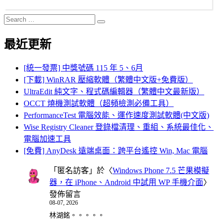
Search
Search
for:
最近更新
[統一發票] 中獎號碼 115 年 5、6月
[下載] WinRAR 壓縮軟體（繁體中文版+免費版）
UltraEdit 純文字、程式碼編輯器（繁體中文最新版）
OCCT 燒機測試軟體（超頻檢測必備工具）
PerformanceTest 電腦效能、運作速度測試軟體(中文版)
Wise Registry Cleaner 登錄檔清理、重組、系統最佳化、
電腦加速工具
[免費] AnyDesk 遠端桌面：跨平台遙控 Win, Mac 電腦
「
匿名訪客
」於〈
Windows Phone 7.5 芒果模擬
器，在 iPhone、Android 中試用 WP 手機介面
〉
發佈留言
08-07, 2026
林湖銘。。。。。