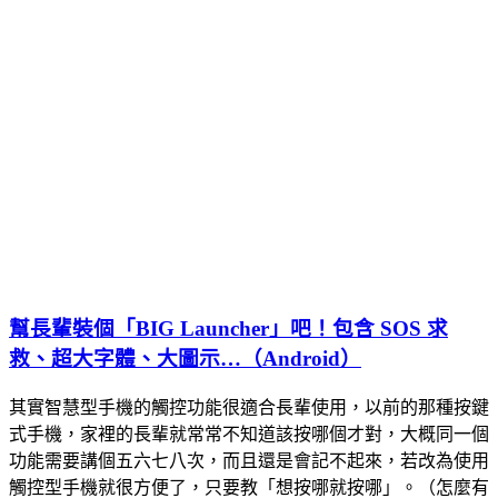
幫長輩裝個「BIG Launcher」吧！包含 SOS 求
救、超大字體、大圖示…（Android）
其實智慧型手機的觸控功能很適合長輩使用，以前的那種按鍵
式手機，家裡的長輩就常常不知道該按哪個才對，大概同一個
功能需要講個五六七八次，而且還是會記不起來，若改為使用
觸控型手機就很方便了，只要教「想按哪就按哪」。（怎麼有