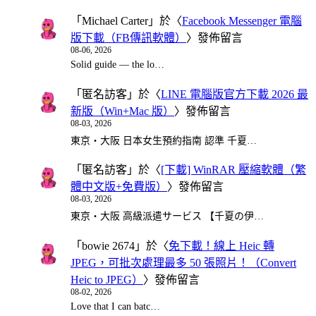
「
Michael Carter
」於〈
Facebook Messenger 電腦
版下載（FB傳訊軟體）
〉發佈留言
08-06, 2026
Solid guide — the lo…
「
匿名訪客
」於〈
LINE 電腦版官方下載 2026 最
新版（Win+Mac 版）
〉發佈留言
08-03, 2026
東京・大阪 日本女生預約指南 認準 千夏…
「
匿名訪客
」於〈
[下載] WinRAR 壓縮軟體（繁
體中文版+免費版）
〉發佈留言
08-03, 2026
東京・大阪 高級派遣サービス 【千夏の伊…
「
bowie 2674
」於〈
免下載！線上 Heic 轉
JPEG，可批次處理最多 50 張照片！（Convert
Heic to JPEG）
〉發佈留言
08-02, 2026
Love that I can batc…