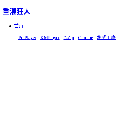
重灌狂人
Menu
Skip
首頁
to
content
PotPlayer
KMPlayer
7-Zip
Chrome
格式工廠