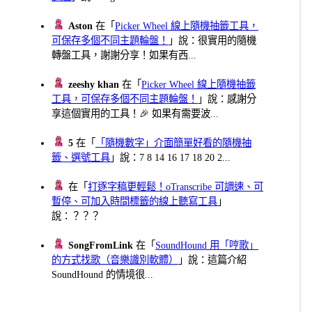
Aston
在「
Picker Wheel 線上隨機抽籤工具，
可保存多個不同主題輪盤！
」說：很實用的隨機
轉盤工具，謝謝分享！如果有西...
zeeshy khan
在「
Picker Wheel 線上隨機抽籤
工具，可保存多個不同主題輪盤！
」說：感謝分
享這個實用的工具！🎉 如果有需要波...
5
在「
「隨機數字」介面簡單好看的隨機抽
籤、選號工具
」說：7 8 14 16 17 18 20 2...
在「
打逐字稿更輕鬆！oTranscribe 可調速、可
暫停、可加入時間標籤的線上聽寫工具
」
說：？？？
SongFromLink
在「
SoundHound 用「哼歌」
的方式找歌（音樂識別軟體）
」說：這篇介紹
SoundHound 的情境很...