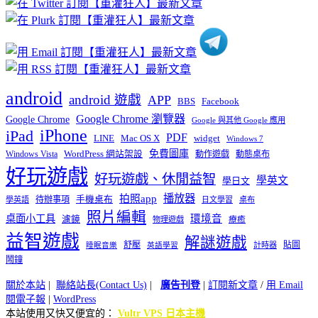
類
android
android 遊戲
APP
BBS
Facebook
Google Chrome 瀏覽器
Google Chrome
Google 與其他 Google 應用
iPhone
iPad
PDF
widget
LINE
Mac OS X
Windows 7
免費圖庫
Windows Vista
WordPress 網站架設
動作遊戲
動態桌布
好玩遊戲
好玩遊戲、休閒益智
學英文
學日文
播放器
拍照app
待辦事項
手機桌布
學英語
日文學習
桌布
照片編輯
桌面小工具
環境音
濾鏡
療癒
物理遊戲
益智遊戲
解謎遊戲
舒壓
貼圖
計時器
睡眠音樂
英語學習
鬧鐘
關於本站
|
聯絡站長(Contact Us)
|
廣告刊登
|
訂閱新文章
/
用 Email
閱電子報
|
WordPress
本站使用又快又便宜的：
Vultr VPS 日本主機