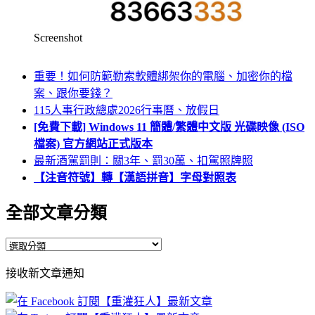
Screenshot
重要！如何防範勒索軟體綁架你的電腦、加密你的檔
案、跟你要錢？
115人事行政總處2026行事曆、放假日
[免費下載] Windows 11 簡體/繁體中文版 光碟映像 (ISO
檔案) 官方網站正式版本
最新酒駕罰則：關3年、罰30萬、扣駕照牌照
【注音符號】轉【漢語拼音】字母對照表
全部文章分類
全
部
接收新文章通知
文
章
分