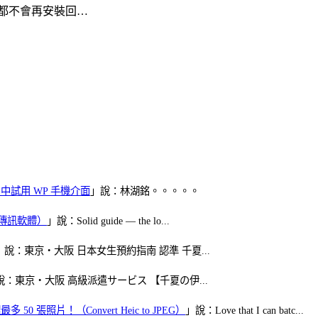
都不會再安裝回…
oid 中試用 WP 手機介面
」說：林湖銘。。。。。
（FB傳訊軟體）
」說：Solid guide — the lo...
」說：東京・大阪 日本女生預約指南 認準 千夏...
說：東京・大阪 高級派遣サービス 【千夏の伊...
50 張照片！（Convert Heic to JPEG）
」說：Love that I can batc...