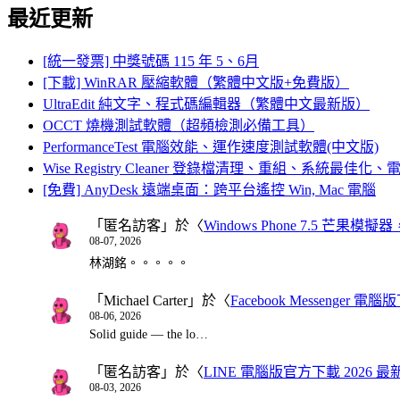
最近更新
[統一發票] 中獎號碼 115 年 5、6月
[下載] WinRAR 壓縮軟體（繁體中文版+免費版）
UltraEdit 純文字、程式碼編輯器（繁體中文最新版）
OCCT 燒機測試軟體（超頻檢測必備工具）
PerformanceTest 電腦效能、運作速度測試軟體(中文版)
Wise Registry Cleaner 登錄檔清理、重組、系統最佳
[免費] AnyDesk 遠端桌面：跨平台遙控 Win, Mac 電腦
「
匿名訪客
」於〈
Windows Phone 7.5 芒果模擬
08-07, 2026
林湖銘。。。。。
「
Michael Carter
」於〈
Facebook Messenger
08-06, 2026
Solid guide — the lo…
「
匿名訪客
」於〈
LINE 電腦版官方下載 2026 最
08-03, 2026