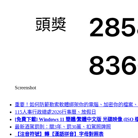
Screenshot
重要！如何防範勒索軟體綁架你的電腦、加密你的檔案、
115人事行政總處2026行事曆、放假日
[免費下載] Windows 11 簡體/繁體中文版 光碟映像 (IS
最新酒駕罰則：關3年、罰30萬、扣駕照牌照
【注音符號】轉【漢語拼音】字母對照表