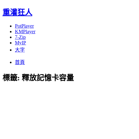
重灌狂人
PotPlayer
KMPlayer
7-Zip
MyIP
大字
Menu
Skip
首頁
to
content
標籤:
釋放記憶卡容量