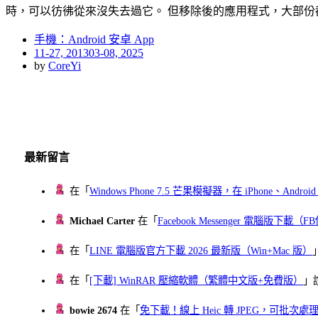
時，可以彷彿從來沒失去過它。 但移除後的應用程式，大部份
手機：Android 安卓 App
Posted
11-27, 2013
03-08, 2025
on
by
CoreYi
最新留言
在「
Windows Phone 7.5 芒果模擬器，在 iPhone、Andr
Michael Carter
在「
Facebook Messenger 電腦版下載
在「
LINE 電腦版官方下載 2026 最新版（Win+Mac 版）
在「
[下載] WinRAR 壓縮軟體（繁體中文版+免費版）
」
bowie 2674
在「
免下載！線上 Heic 轉 JPEG，可批次處理最多 