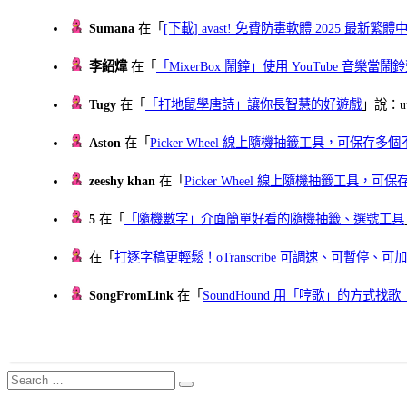
Sumana
在「
[下載] avast! 免費防毒軟體 2025 最新繁
李紹煒
在「
「MixerBox 鬧鐘」使用 YouTube 音樂
Tugy
在「
「打地鼠學唐詩」讓你長智慧的好遊戲
」說：uu
Aston
在「
Picker Wheel 線上隨機抽籤工具，可保存
zeeshy khan
在「
Picker Wheel 線上隨機抽籤工具，
5
在「
「隨機數字」介面簡單好看的隨機抽籤、選號工具
在「
打逐字稿更輕鬆！oTranscribe 可調速、可暫停
SongFromLink
在「
SoundHound 用「哼歌」的方式
Search
Search
for: