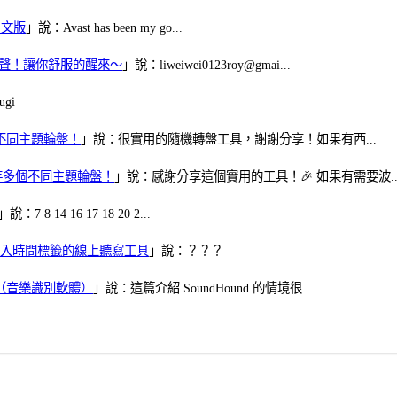
體中文版
」說：Avast has been my go...
當鬧鈴聲！讓你舒服的醒來～
」說：liweiwei0123roy@gmai...
gi
多個不同主題輪盤！
」說：很實用的隨機轉盤工具，謝謝分享！如果有西...
可保存多個不同主題輪盤！
」說：感謝分享這個實用的工具！🎉 如果有需要波..
」說：7 8 14 16 17 18 20 2...
、可加入時間標籤的線上聽寫工具
」說：？？？
找歌（音樂識別軟體）
」說：這篇介紹 SoundHound 的情境很...