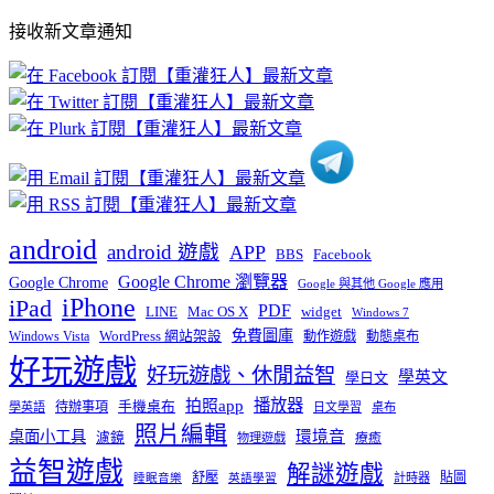
部
接收新文章通知
文
章
分
類
android
android 遊戲
APP
BBS
Facebook
Google Chrome 瀏覽器
Google Chrome
Google 與其他 Google 應用
iPhone
iPad
PDF
widget
LINE
Mac OS X
Windows 7
免費圖庫
Windows Vista
WordPress 網站架設
動作遊戲
動態桌布
好玩遊戲
好玩遊戲、休閒益智
學英文
學日文
播放器
拍照app
待辦事項
手機桌布
學英語
日文學習
桌布
照片編輯
桌面小工具
環境音
濾鏡
療癒
物理遊戲
益智遊戲
解謎遊戲
舒壓
貼圖
計時器
睡眠音樂
英語學習