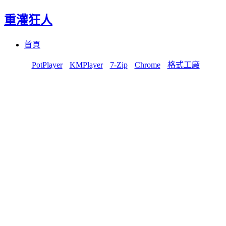
重灌狂人
Menu
Skip
首頁
to
content
PotPlayer
KMPlayer
7-Zip
Chrome
格式工廠