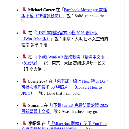
Michael Carter
在「
Facebook Messenger 電腦
版下載（FB傳訊軟體）
」說：Solid guide — the
lo...
在「
LINE 電腦版官方下載 2026 最新版
（Win+Mac 版）
」說：東京・大阪 日本女生預約
指南 認準 千夏...
在「
[下載] WinRAR 壓縮軟體（繁體中文版
+免費版）
」說：東京・大阪 高級派遣サービス
【千夏の伊...
bowie 2674
在「
免下載！線上 Heic 轉 JPEG，
可批次處理最多 50 張照片！（Convert Heic to
JPEG）
」說：Love that I can batc...
Sumana
在「
[下載] avast! 免費防毒軟體 2025
最新繁體中文版
」說：Avast has been my go...
李紹煒
在「
「MixerBox 鬧鐘」使用 YouTube