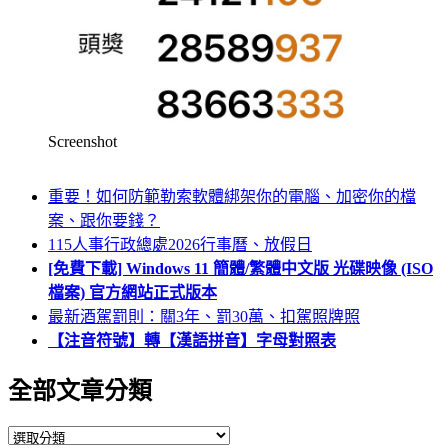
Screenshot
重要！如何防範勒索軟體綁架你的電腦、加密你的檔
案、跟你要錢？
115人事行政總處2026行事曆、放假日
[免費下載] Windows 11 簡體/繁體中文版 光碟映像 (ISO
檔案) 官方網站正式版本
最新酒駕罰則：關3年、罰30萬、扣駕照牌照
【注音符號】轉【漢語拼音】字母對照表
全部文章分類
全