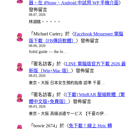
器，在 iPhone、Android 中試用 WP 手機介面
〉
發佈留言
08-07, 2026
林湖銘。。。。。
「
Michael Carter
」於〈
Facebook Messenger 電腦
版下載（FB傳訊軟體）
〉發佈留言
08-06, 2026
Solid guide — the lo…
「
匿名訪客
」於〈
LINE 電腦版官方下載 2026 最
新版（Win+Mac 版）
〉發佈留言
08-03, 2026
東京・大阪 日本女生預約指南 認準 千夏…
「
匿名訪客
」於〈
[下載] WinRAR 壓縮軟體（繁
體中文版+免費版）
〉發佈留言
08-03, 2026
東京・大阪 高級派遣サービス 【千夏の伊…
「
bowie 2674
」於〈
免下載！線上 Heic 轉