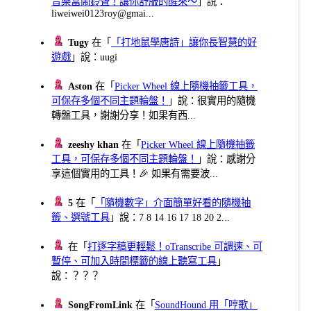
音樂當鬧鈴聲！讓你舒服的醒來～
」說：
liweiwei0123roy@gmai...
Tugy
在「
「打地鼠學唐詩」讓你長智慧的好
遊戲
」說：uugi
Aston
在「
Picker Wheel 線上隨機抽籤工具，
可保存多個不同主題輪盤！
」說：很實用的隨機
轉盤工具，謝謝分享！如果有西...
zeeshy khan
在「
Picker Wheel 線上隨機抽籤
工具，可保存多個不同主題輪盤！
」說：感謝分
享這個實用的工具！🎉 如果有需要波...
5
在「
「隨機數字」介面簡單好看的隨機抽
籤、選號工具
」說：7 8 14 16 17 18 20 2...
在「
打逐字稿更輕鬆！oTranscribe 可調速、可
暫停、可加入時間標籤的線上聽寫工具
」
說：？？？
SongFromLink
在「
SoundHound 用「哼歌」