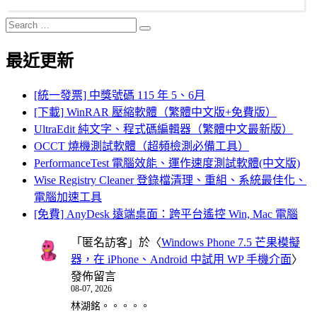
Search
Search
for:
最近更新
[統一發票] 中獎號碼 115 年 5、6月
[下載] WinRAR 壓縮軟體（繁體中文版+免費版）
UltraEdit 純文字、程式碼編輯器（繁體中文最新版）
OCCT 燒機測試軟體（超頻檢測必備工具）
PerformanceTest 電腦效能、運作速度測試軟體(中文版)
Wise Registry Cleaner 登錄檔清理、重組、系統最佳化、
電腦加速工具
[免費] AnyDesk 遠端桌面：跨平台遙控 Win, Mac 電腦
「
匿名訪客
」於〈
Windows Phone 7.5 芒果模擬
器，在 iPhone、Android 中試用 WP 手機介面
〉
發佈留言
08-07, 2026
林湖銘。。。。。