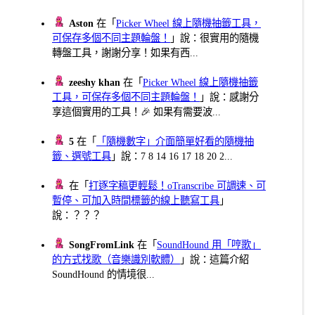
Aston
在「
Picker Wheel 線上隨機抽籤工具，
可保存多個不同主題輪盤！
」說：很實用的隨機
轉盤工具，謝謝分享！如果有西...
zeeshy khan
在「
Picker Wheel 線上隨機抽籤
工具，可保存多個不同主題輪盤！
」說：感謝分
享這個實用的工具！🎉 如果有需要波...
5
在「
「隨機數字」介面簡單好看的隨機抽
籤、選號工具
」說：7 8 14 16 17 18 20 2...
在「
打逐字稿更輕鬆！oTranscribe 可調速、可
暫停、可加入時間標籤的線上聽寫工具
」
說：？？？
SongFromLink
在「
SoundHound 用「哼歌」
的方式找歌（音樂識別軟體）
」說：這篇介紹
SoundHound 的情境很...