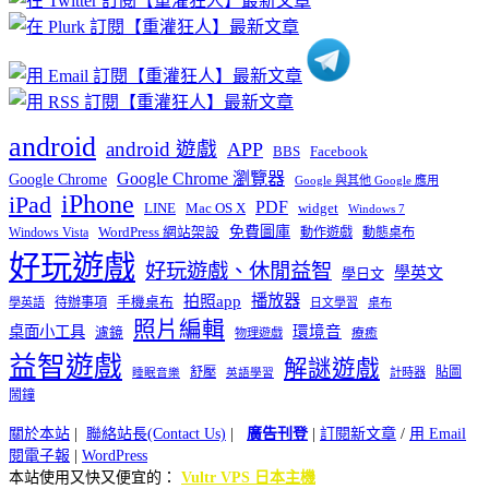
類
android
android 遊戲
APP
BBS
Facebook
Google Chrome 瀏覽器
Google Chrome
Google 與其他 Google 應用
iPhone
iPad
PDF
widget
LINE
Mac OS X
Windows 7
免費圖庫
Windows Vista
WordPress 網站架設
動作遊戲
動態桌布
好玩遊戲
好玩遊戲、休閒益智
學英文
學日文
播放器
拍照app
待辦事項
手機桌布
學英語
日文學習
桌布
照片編輯
桌面小工具
環境音
濾鏡
療癒
物理遊戲
益智遊戲
解謎遊戲
舒壓
貼圖
計時器
睡眠音樂
英語學習
鬧鐘
關於本站
|
聯絡站長(Contact Us)
|
廣告刊登
|
訂閱新文章
/
用 Email
閱電子報
|
WordPress
本站使用又快又便宜的：
Vultr VPS 日本主機