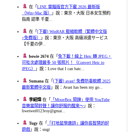
在「
LINE 電腦版官方下載 2026 最新版
（Win+Mac 版）
」說：東京・大阪 日本女生預約
指南 認準 千夏...
在「
[下載] WinRAR 壓縮軟體（繁體中文版
+免費版）
」說：東京・大阪 高級派遣サービス
【千夏の伊...
bowie 2674
在「
免下載！線上 Heic 轉 JPEG，
可批次處理最多 50 張照片！（Convert Heic to
JPEG）
」說：Love that I can batc...
Sumana
在「
[下載] avast! 免費防毒軟體 2025
最新繁體中文版
」說：Avast has been my go...
李紹煒
在「
「MixerBox 鬧鐘」使用 YouTube
音樂當鬧鈴聲！讓你舒服的醒來～
」說：
liweiwei0123roy@gmai...
Tugy
在「
「打地鼠學唐詩」讓你長智慧的好
遊戲
」說：uugi