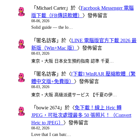
「
Michael Carter
」於〈
Facebook Messenger 電腦
版下載（FB傳訊軟體）
〉發佈留言
08-06, 2026
Solid guide — the lo…
「
匿名訪客
」於〈
LINE 電腦版官方下載 2026 最
新版（Win+Mac 版）
〉發佈留言
08-03, 2026
東京・大阪 日本女生預約指南 認準 千夏…
「
匿名訪客
」於〈
[下載] WinRAR 壓縮軟體（繁
體中文版+免費版）
〉發佈留言
08-03, 2026
東京・大阪 高級派遣サービス 【千夏の伊…
「
bowie 2674
」於〈
免下載！線上 Heic 轉
JPEG，可批次處理最多 50 張照片！（Convert
Heic to JPEG）
〉發佈留言
08-02, 2026
Love that I can batc…