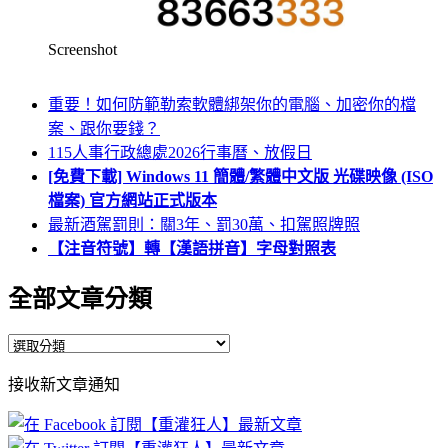
Screenshot
重要！如何防範勒索軟體綁架你的電腦、加密你的檔
案、跟你要錢？
115人事行政總處2026行事曆、放假日
[免費下載] Windows 11 簡體/繁體中文版 光碟映像 (ISO
檔案) 官方網站正式版本
最新酒駕罰則：關3年、罰30萬、扣駕照牌照
【注音符號】轉【漢語拼音】字母對照表
全部文章分類
全
部
接收新文章通知
文
章
分