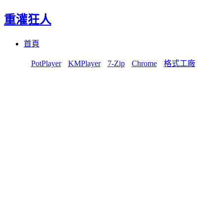
重灌狂人
Menu
Skip
首頁
to
content
PotPlayer
KMPlayer
7-Zip
Chrome
格式工廠