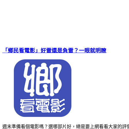
「鄉民看電影」好雷還是負雷？一眼就明瞭
週末準備看個電影嗎？選哪部片好，總是要上網看看大家的評價，