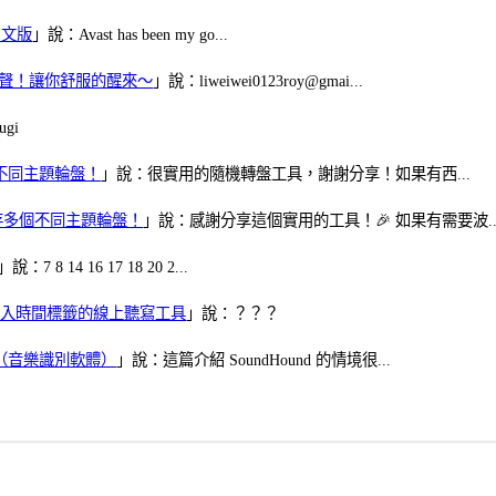
體中文版
」說：Avast has been my go...
當鬧鈴聲！讓你舒服的醒來～
」說：liweiwei0123roy@gmai...
gi
多個不同主題輪盤！
」說：很實用的隨機轉盤工具，謝謝分享！如果有西...
可保存多個不同主題輪盤！
」說：感謝分享這個實用的工具！🎉 如果有需要波..
」說：7 8 14 16 17 18 20 2...
、可加入時間標籤的線上聽寫工具
」說：？？？
找歌（音樂識別軟體）
」說：這篇介紹 SoundHound 的情境很...