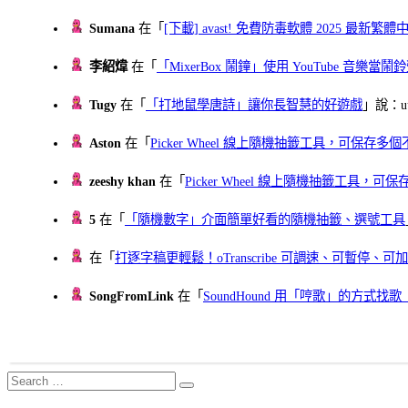
Sumana
在「
[下載] avast! 免費防毒軟體 2025 最新繁
李紹煒
在「
「MixerBox 鬧鐘」使用 YouTube 音樂
Tugy
在「
「打地鼠學唐詩」讓你長智慧的好遊戲
」說：uu
Aston
在「
Picker Wheel 線上隨機抽籤工具，可保存
zeeshy khan
在「
Picker Wheel 線上隨機抽籤工具，
5
在「
「隨機數字」介面簡單好看的隨機抽籤、選號工具
在「
打逐字稿更輕鬆！oTranscribe 可調速、可暫停
SongFromLink
在「
SoundHound 用「哼歌」的方式
Search
Search
for: