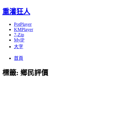
重灌狂人
PotPlayer
KMPlayer
7-Zip
MyIP
大字
Menu
Skip
首頁
to
content
標籤:
鄉民評價