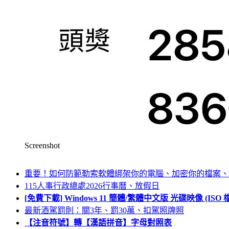
Screenshot
重要！如何防範勒索軟體綁架你的電腦、加密你的檔案、
115人事行政總處2026行事曆、放假日
[免費下載] Windows 11 簡體/繁體中文版 光碟映像 (IS
最新酒駕罰則：關3年、罰30萬、扣駕照牌照
【注音符號】轉【漢語拼音】字母對照表