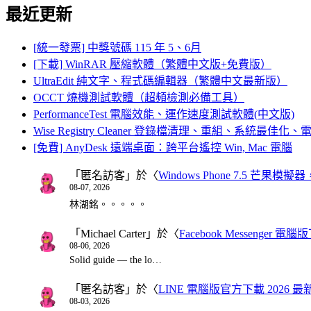
最近更新
[統一發票] 中獎號碼 115 年 5、6月
[下載] WinRAR 壓縮軟體（繁體中文版+免費版）
UltraEdit 純文字、程式碼編輯器（繁體中文最新版）
OCCT 燒機測試軟體（超頻檢測必備工具）
PerformanceTest 電腦效能、運作速度測試軟體(中文版)
Wise Registry Cleaner 登錄檔清理、重組、系統最佳
[免費] AnyDesk 遠端桌面：跨平台遙控 Win, Mac 電腦
「
匿名訪客
」於〈
Windows Phone 7.5 芒果模擬
08-07, 2026
林湖銘。。。。。
「
Michael Carter
」於〈
Facebook Messenger
08-06, 2026
Solid guide — the lo…
「
匿名訪客
」於〈
LINE 電腦版官方下載 2026 最
08-03, 2026