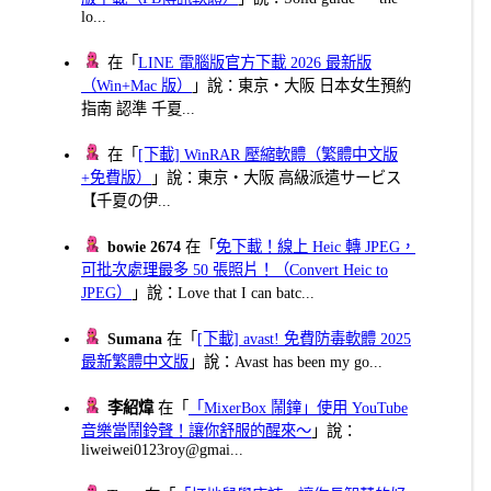
lo...
在「
LINE 電腦版官方下載 2026 最新版
（Win+Mac 版）
」說：東京・大阪 日本女生預約
指南 認準 千夏...
在「
[下載] WinRAR 壓縮軟體（繁體中文版
+免費版）
」說：東京・大阪 高級派遣サービス
【千夏の伊...
bowie 2674
在「
免下載！線上 Heic 轉 JPEG，
可批次處理最多 50 張照片！（Convert Heic to
JPEG）
」說：Love that I can batc...
Sumana
在「
[下載] avast! 免費防毒軟體 2025
最新繁體中文版
」說：Avast has been my go...
李紹煒
在「
「MixerBox 鬧鐘」使用 YouTube
音樂當鬧鈴聲！讓你舒服的醒來～
」說：
liweiwei0123roy@gmai...