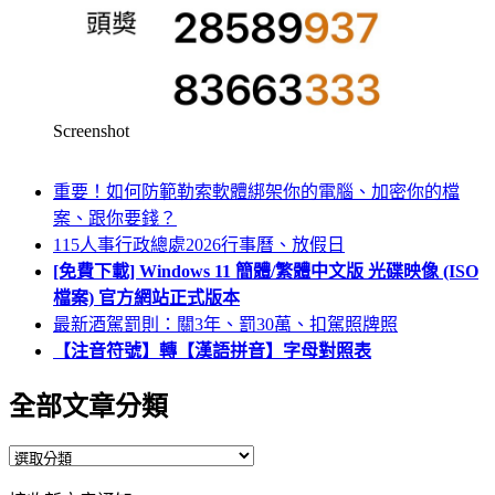
Screenshot
重要！如何防範勒索軟體綁架你的電腦、加密你的檔
案、跟你要錢？
115人事行政總處2026行事曆、放假日
[免費下載] Windows 11 簡體/繁體中文版 光碟映像 (ISO
檔案) 官方網站正式版本
最新酒駕罰則：關3年、罰30萬、扣駕照牌照
【注音符號】轉【漢語拼音】字母對照表
全部文章分類
全
部