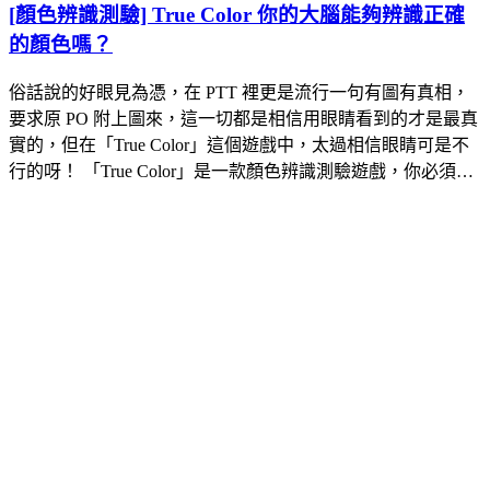
[顏色辨識測驗] True Color 你的大腦能夠辨識正確
的顏色嗎？
俗話說的好眼見為憑，在 PTT 裡更是流行一句有圖有真相，
要求原 PO 附上圖來，這一切都是相信用眼睛看到的才是最真
實的，但在「True Color」這個遊戲中，太過相信眼睛可是不
行的呀！ 「True Color」是一款顏色辨識測驗遊戲，你必須…