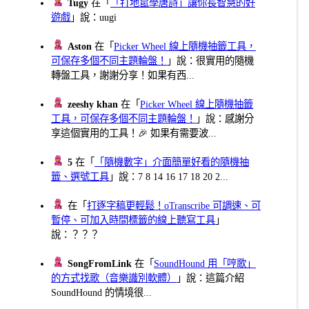
Tugy
在「
「打地鼠學唐詩」讓你長智慧的好
遊戲
」說：uugi
Aston
在「
Picker Wheel 線上隨機抽籤工具，
可保存多個不同主題輪盤！
」說：很實用的隨機
轉盤工具，謝謝分享！如果有西...
zeeshy khan
在「
Picker Wheel 線上隨機抽籤
工具，可保存多個不同主題輪盤！
」說：感謝分
享這個實用的工具！🎉 如果有需要波...
5
在「
「隨機數字」介面簡單好看的隨機抽
籤、選號工具
」說：7 8 14 16 17 18 20 2...
在「
打逐字稿更輕鬆！oTranscribe 可調速、可
暫停、可加入時間標籤的線上聽寫工具
」
說：？？？
SongFromLink
在「
SoundHound 用「哼歌」
的方式找歌（音樂識別軟體）
」說：這篇介紹
SoundHound 的情境很...