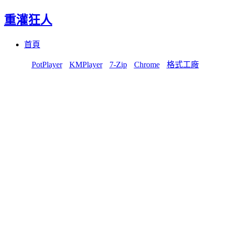
重灌狂人
Menu
Skip
首頁
to
content
PotPlayer
KMPlayer
7-Zip
Chrome
格式工廠