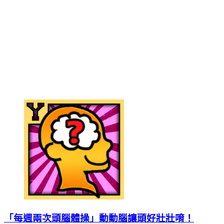
「每週兩次頭腦體操」動動腦讓頭好壯壯唷！