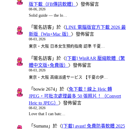
版下載（FB傳訊軟體）
〉發佈留言
08-06, 2026
Solid guide — the lo…
「
匿名訪客
」於〈
LINE 電腦版官方下載 2026 最
新版（Win+Mac 版）
〉發佈留言
08-03, 2026
東京・大阪 日本女生預約指南 認準 千夏…
「
匿名訪客
」於〈
[下載] WinRAR 壓縮軟體（繁
體中文版+免費版）
〉發佈留言
08-03, 2026
東京・大阪 高級派遣サービス 【千夏の伊…
「
bowie 2674
」於〈
免下載！線上 Heic 轉
JPEG，可批次處理最多 50 張照片！（Convert
Heic to JPEG）
〉發佈留言
08-02, 2026
Love that I can batc…
「
Sumana
」於〈
[下載] avast! 免費防毒軟體 2025