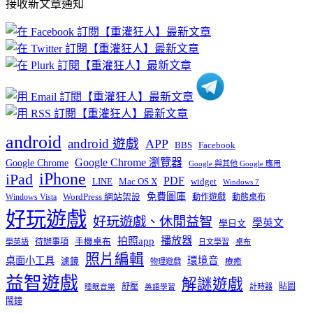
接收新文章通知
文
章
分
類
android
android 遊戲
APP
BBS
Facebook
Google Chrome 瀏覽器
Google Chrome
Google 與其他 Google 應用
iPhone
iPad
PDF
widget
LINE
Mac OS X
Windows 7
免費圖庫
Windows Vista
WordPress 網站架設
動作遊戲
動態桌布
好玩遊戲
好玩遊戲、休閒益智
學英文
學日文
播放器
拍照app
待辦事項
手機桌布
學英語
日文學習
桌布
照片編輯
桌面小工具
環境音
濾鏡
療癒
物理遊戲
益智遊戲
解謎遊戲
舒壓
貼圖
計時器
睡眠音樂
英語學習
鬧鐘