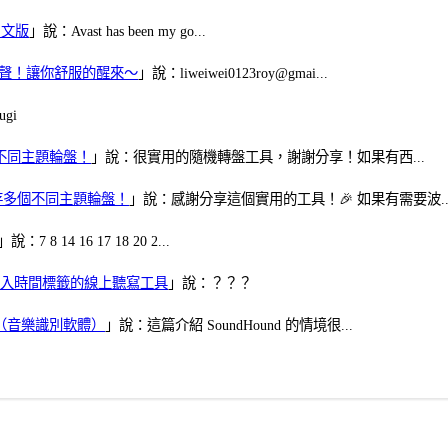
體中文版
」說：Avast has been my go...
當鬧鈴聲！讓你舒服的醒來～
」說：liweiwei0123roy@gmai...
gi
多個不同主題輪盤！
」說：很實用的隨機轉盤工具，謝謝分享！如果有西...
可保存多個不同主題輪盤！
」說：感謝分享這個實用的工具！🎉 如果有需要波..
」說：7 8 14 16 17 18 20 2...
、可加入時間標籤的線上聽寫工具
」說：？？？
找歌（音樂識別軟體）
」說：這篇介紹 SoundHound 的情境很...