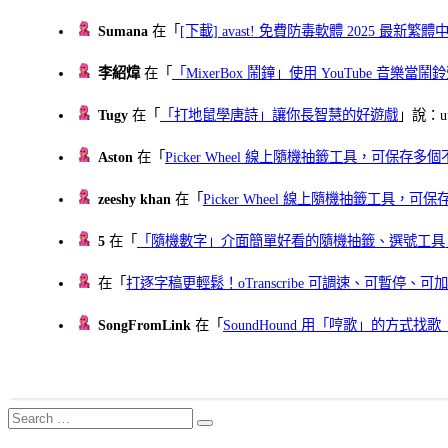
Sumana
在「
[下載] avast! 免費防毒軟體 2025 最新繁
李紹煒
在「
「MixerBox 鬧鐘」使用 YouTube 音樂
Tugy
在「
「打地鼠學唐詩」讓你長智慧的好遊戲
」說：uu
Aston
在「
Picker Wheel 線上隨機抽籤工具，可保存
zeeshy khan
在「
Picker Wheel 線上隨機抽籤工具，
5
在「
「隨機數字」介面簡單好看的隨機抽籤、選號工具
在「
打逐字稿更輕鬆！oTranscribe 可調速、可暫停
SongFromLink
在「
SoundHound 用「哼歌」的方式
Search
Search
for: