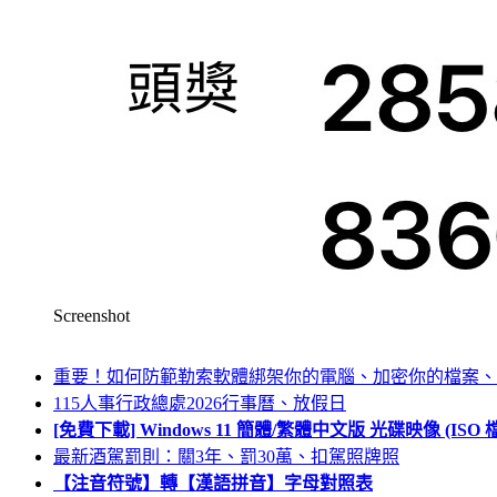
Screenshot
重要！如何防範勒索軟體綁架你的電腦、加密你的檔案、
115人事行政總處2026行事曆、放假日
[免費下載] Windows 11 簡體/繁體中文版 光碟映像 (IS
最新酒駕罰則：關3年、罰30萬、扣駕照牌照
【注音符號】轉【漢語拼音】字母對照表