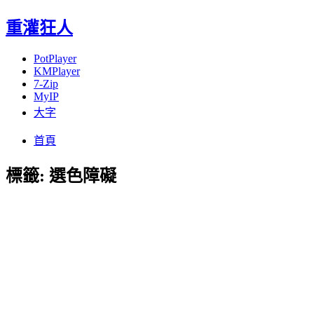
重灌狂人
PotPlayer
KMPlayer
7-Zip
MyIP
大字
Menu
Skip
首頁
to
content
標籤:
選色障礙