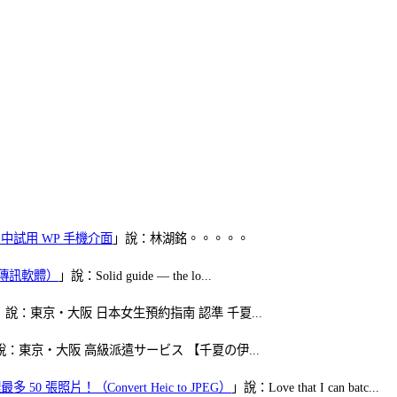
oid 中試用 WP 手機介面
」說：林湖銘。。。。。
（FB傳訊軟體）
」說：Solid guide — the lo...
」說：東京・大阪 日本女生預約指南 認準 千夏...
說：東京・大阪 高級派遣サービス 【千夏の伊...
50 張照片！（Convert Heic to JPEG）
」說：Love that I can batc...