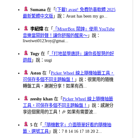
Sumana
在「
[下載] avast! 免費防毒軟體 2025
最新繁體中文版
」說：Avast has been my go...
李紹煒
在「
「MixerBox 鬧鐘」使用 YouTube
音樂當鬧鈴聲！讓你舒服的醒來～
」說：
liweiwei0123roy@gmai...
Tugy
在「
「打地鼠學唐詩」讓你長智慧的好
遊戲
」說：uugi
Aston
在「
Picker Wheel 線上隨機抽籤工具，
可保存多個不同主題輪盤！
」說：很實用的隨機
轉盤工具，謝謝分享！如果有西...
zeeshy khan
在「
Picker Wheel 線上隨機抽籤
工具，可保存多個不同主題輪盤！
」說：感謝分
享這個實用的工具！🎉 如果有需要波...
5
在「
「隨機數字」介面簡單好看的隨機抽
籤、選號工具
」說：7 8 14 16 17 18 20 2...