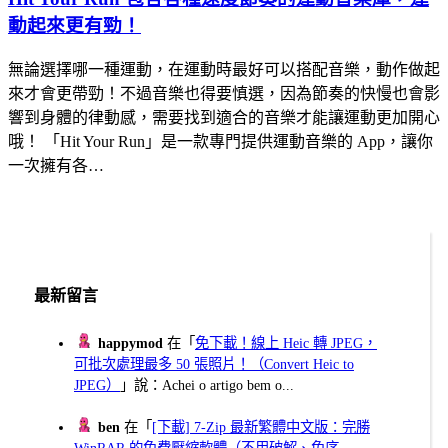
動起來更有勁！
無論選擇哪一種運動，在運動時最好可以搭配音樂，動作做起
來才會更帶勁！不過音樂也得要慎選，因為節奏的快慢也會影
響到身體的律動感，需要找到適合的音樂才能讓運動更加開心
哦！ 「Hit Your Run」是一款專門提供運動音樂的 App，讓你
一次擁有各…
最新留言
happymod
在「
免下載！線上 Heic 轉 JPEG，
可批次處理最多 50 張照片！（Convert Heic to
JPEG）
」說：Achei o artigo bem o...
ben
在「
[下載] 7-Zip 最新繁體中文版：完勝
WinRAR 的免費壓縮軟體（不用破解、免序