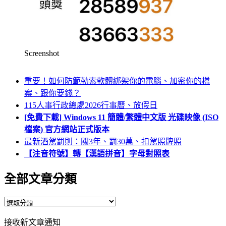
Screenshot
重要！如何防範勒索軟體綁架你的電腦、加密你的檔
案、跟你要錢？
115人事行政總處2026行事曆、放假日
[免費下載] Windows 11 簡體/繁體中文版 光碟映像 (ISO
檔案) 官方網站正式版本
最新酒駕罰則：關3年、罰30萬、扣駕照牌照
【注音符號】轉【漢語拼音】字母對照表
全部文章分類
全
部
接收新文章通知