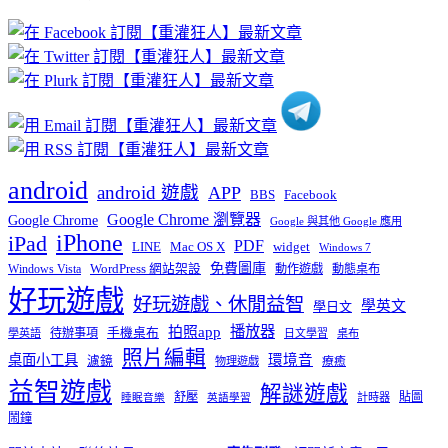
文
章
分
類
android
android 遊戲
APP
BBS
Facebook
Google Chrome 瀏覽器
Google Chrome
Google 與其他 Google 應用
iPhone
iPad
PDF
widget
LINE
Mac OS X
Windows 7
免費圖庫
Windows Vista
WordPress 網站架設
動作遊戲
動態桌布
好玩遊戲
好玩遊戲、休閒益智
學英文
學日文
播放器
拍照app
待辦事項
手機桌布
學英語
日文學習
桌布
照片編輯
桌面小工具
環境音
濾鏡
療癒
物理遊戲
益智遊戲
解謎遊戲
舒壓
貼圖
計時器
睡眠音樂
英語學習
鬧鐘