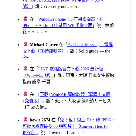
號）
」說：i recently noticed h...
在「
Windows Phone 7.5 芒果模擬器，在
iPhone、Android 中試用 WP 手機介面
」說：林湖
銘。。。。。
Michael Carter
在「
Facebook Messenger 電腦
版下載（FB傳訊軟體）
」說：Solid guide — the
lo...
在「
LINE 電腦版官方下載 2026 最新版
（Win+Mac 版）
」說：東京・大阪 日本女生預約
指南 認準 千夏...
在「
[下載] WinRAR 壓縮軟體（繁體中文版
+免費版）
」說：東京・大阪 高級派遣サービス
【千夏の伊...
bowie 2674
在「
免下載！線上 Heic 轉 JPEG，
可批次處理最多 50 張照片！（Convert Heic to
JPEG）
」說：Love that I can batc...