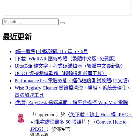
Search
Search
for:
最近更新
[統一發票] 中獎號碼 115 年 5、6月
[下載] WinRAR 壓縮軟體（繁體中文版+免費版）
UltraEdit 純文字、程式碼編輯器（繁體中文最新版）
OCCT 燒機測試軟體（超頻檢測必備工具）
PerformanceTest 電腦效能、運作速度測試軟體(中文版)
Wise Registry Cleaner 登錄檔清理、重組、系統最佳化、
電腦加速工具
[免費] AnyDesk 遠端桌面：跨平台遙控 Win, Mac 電腦
「
happymod
」於〈
免下載！線上 Heic 轉 JPEG，
可批次處理最多 50 張照片！（Convert Heic to
JPEG）
〉發佈留言
08-10, 2026