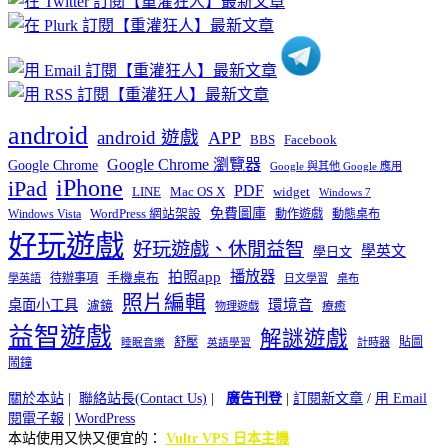
類
android
android 遊戲
APP
BBS
Facebook
Google Chrome 瀏覽器
Google Chrome
Google 與其他 Google 應用
iPhone
iPad
PDF
widget
LINE
Mac OS X
Windows 7
免費圖庫
Windows Vista
WordPress 網站架設
動作遊戲
動態桌布
好玩遊戲
好玩遊戲、休閒益智
學英文
學日文
播放器
拍照app
待辦事項
手機桌布
學英語
日文學習
桌布
照片編輯
桌面小工具
環境音
濾鏡
療癒
物理遊戲
益智遊戲
解謎遊戲
舒壓
貼圖
計時器
睡眠音樂
英語學習
鬧鐘
關於本站
|
聯絡站長(Contact Us)
|
廣告刊登
|
訂閱新文章
/
用 Email
閱電子報
|
WordPress
本站使用又快又便宜的：
Vultr VPS 日本主機