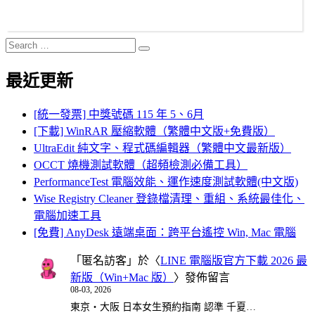
Search
Search
for:
最近更新
[統一發票] 中獎號碼 115 年 5、6月
[下載] WinRAR 壓縮軟體（繁體中文版+免費版）
UltraEdit 純文字、程式碼編輯器（繁體中文最新版）
OCCT 燒機測試軟體（超頻檢測必備工具）
PerformanceTest 電腦效能、運作速度測試軟體(中文版)
Wise Registry Cleaner 登錄檔清理、重組、系統最佳化、
電腦加速工具
[免費] AnyDesk 遠端桌面：跨平台遙控 Win, Mac 電腦
「
匿名訪客
」於〈
LINE 電腦版官方下載 2026 最
新版（Win+Mac 版）
〉發佈留言
08-03, 2026
東京・大阪 日本女生預約指南 認準 千夏…