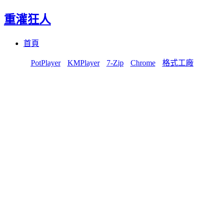
重灌狂人
Menu
Skip
首頁
to
content
PotPlayer
KMPlayer
7-Zip
Chrome
格式工廠