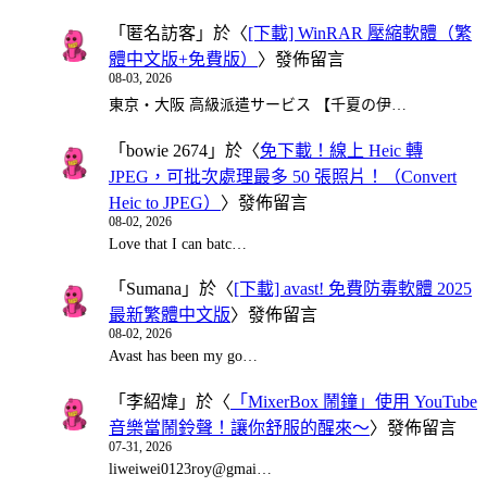
「
匿名訪客
」於〈
[下載] WinRAR 壓縮軟體（繁
體中文版+免費版）
〉發佈留言
08-03, 2026
東京・大阪 高級派遣サービス 【千夏の伊…
「
bowie 2674
」於〈
免下載！線上 Heic 轉
JPEG，可批次處理最多 50 張照片！（Convert
Heic to JPEG）
〉發佈留言
08-02, 2026
Love that I can batc…
「
Sumana
」於〈
[下載] avast! 免費防毒軟體 2025
最新繁體中文版
〉發佈留言
08-02, 2026
Avast has been my go…
「
李紹煒
」於〈
「MixerBox 鬧鐘」使用 YouTube
音樂當鬧鈴聲！讓你舒服的醒來～
〉發佈留言
07-31, 2026
liweiwei0123roy@gmai…