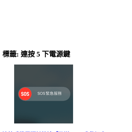
標籤:
連按 5 下電源鍵