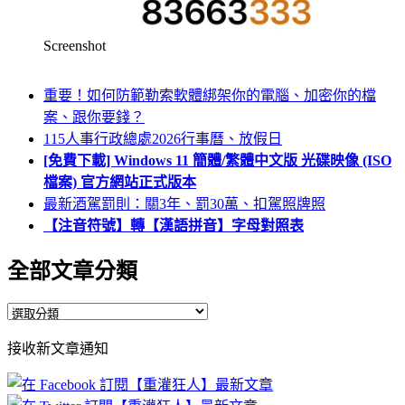
Screenshot
重要！如何防範勒索軟體綁架你的電腦、加密你的檔
案、跟你要錢？
115人事行政總處2026行事曆、放假日
[免費下載] Windows 11 簡體/繁體中文版 光碟映像 (ISO
檔案) 官方網站正式版本
最新酒駕罰則：關3年、罰30萬、扣駕照牌照
【注音符號】轉【漢語拼音】字母對照表
全部文章分類
全
部
接收新文章通知
文
章
分