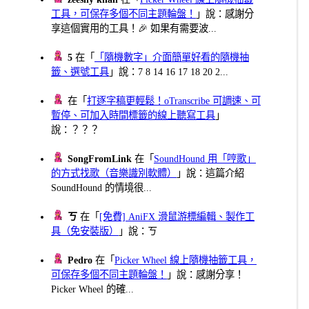
工具，可保存多個不同主題輪盤！
」說：感謝分
享這個實用的工具！🎉 如果有需要波...
5
在「
「隨機數字」介面簡單好看的隨機抽
籤、選號工具
」說：7 8 14 16 17 18 20 2...
在「
打逐字稿更輕鬆！oTranscribe 可調速、可
暫停、可加入時間標籤的線上聽寫工具
」
說：？？？
SongFromLink
在「
SoundHound 用「哼歌」
的方式找歌（音樂識別軟體）
」說：這篇介紹
SoundHound 的情境很...
ㄎ
在「
[免費] AniFX 滑鼠游標編輯、製作工
具（免安裝版）
」說：ㄎ
Pedro
在「
Picker Wheel 線上隨機抽籤工具，
可保存多個不同主題輪盤！
」說：感謝分享！
Picker Wheel 的確...