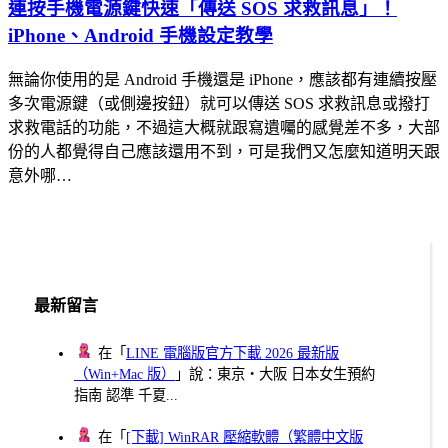
連按手機電源鍵快速「傳送 SOS 求救訊息」！
iPhone、Android 手機設定教學
無論你使用的是 Android 手機還是 iPhone，應該都有連續按壓
多次電源鍵（或側邊按鈕）就可以傳送 SOS 求救訊息或撥打
求救電話的功能，不過這大概就跟寫遺囑的感覺差不多，大部
份的人都覺得自己應該還用不到，可是我們又怎麼知道明天跟
意外哪…
最新留言
在「
LINE 電腦版官方下載 2026 最新版
（Win+Mac 版）
」說：東京・大阪 日本女生預約
指南 認準 千夏...
在「
[下載] WinRAR 壓縮軟體（繁體中文版