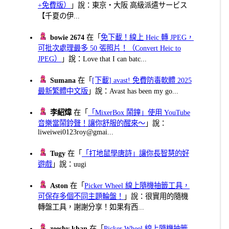
+免費版）
」說：東京・大阪 高級派遣サービス
【千夏の伊...
bowie 2674
在「
免下載！線上 Heic 轉 JPEG，
可批次處理最多 50 張照片！（Convert Heic to
JPEG）
」說：Love that I can batc...
Sumana
在「
[下載] avast! 免費防毒軟體 2025
最新繁體中文版
」說：Avast has been my go...
李紹煒
在「
「MixerBox 鬧鐘」使用 YouTube
音樂當鬧鈴聲！讓你舒服的醒來～
」說：
liweiwei0123roy@gmai...
Tugy
在「
「打地鼠學唐詩」讓你長智慧的好
遊戲
」說：uugi
Aston
在「
Picker Wheel 線上隨機抽籤工具，
可保存多個不同主題輪盤！
」說：很實用的隨機
轉盤工具，謝謝分享！如果有西...
zeeshy khan
在「
Picker Wheel 線上隨機抽籤