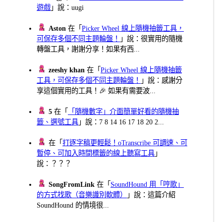
遊戲
」說：uugi
Aston
在「
Picker Wheel 線上隨機抽籤工具，
可保存多個不同主題輪盤！
」說：很實用的隨機
轉盤工具，謝謝分享！如果有西...
zeeshy khan
在「
Picker Wheel 線上隨機抽籤
工具，可保存多個不同主題輪盤！
」說：感謝分
享這個實用的工具！🎉 如果有需要波...
5
在「
「隨機數字」介面簡單好看的隨機抽
籤、選號工具
」說：7 8 14 16 17 18 20 2...
在「
打逐字稿更輕鬆！oTranscribe 可調速、可
暫停、可加入時間標籤的線上聽寫工具
」
說：？？？
SongFromLink
在「
SoundHound 用「哼歌」
的方式找歌（音樂識別軟體）
」說：這篇介紹
SoundHound 的情境很...