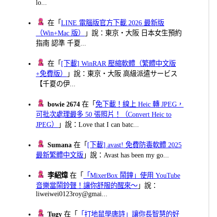
lo...
在「
LINE 電腦版官方下載 2026 最新版
（Win+Mac 版）
」說：東京・大阪 日本女生預約
指南 認準 千夏...
在「
[下載] WinRAR 壓縮軟體（繁體中文版
+免費版）
」說：東京・大阪 高級派遣サービス
【千夏の伊...
bowie 2674
在「
免下載！線上 Heic 轉 JPEG，
可批次處理最多 50 張照片！（Convert Heic to
JPEG）
」說：Love that I can batc...
Sumana
在「
[下載] avast! 免費防毒軟體 2025
最新繁體中文版
」說：Avast has been my go...
李紹煒
在「
「MixerBox 鬧鐘」使用 YouTube
音樂當鬧鈴聲！讓你舒服的醒來～
」說：
liweiwei0123roy@gmai...
Tugy
在「
「打地鼠學唐詩」讓你長智慧的好