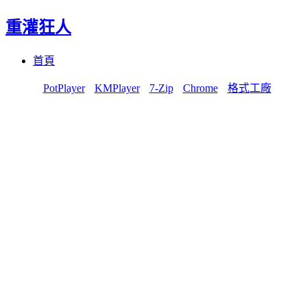
重灌狂人
Menu
Skip
首頁
to
content
PotPlayer
KMPlayer
7-Zip
Chrome
格式工廠