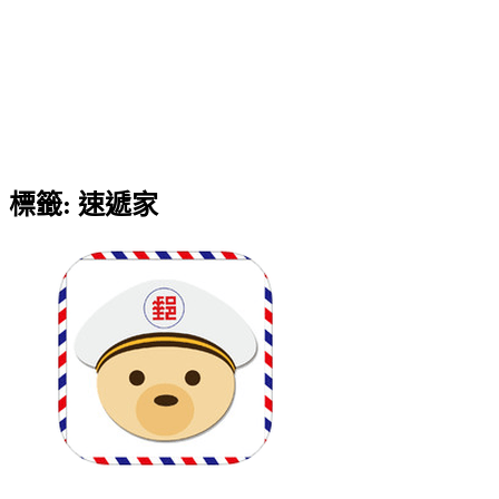
標籤:
速遞家