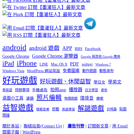
分
類
android
android 遊戲
APP
BBS
Facebook
Google Chrome 瀏覽器
Google Chrome
Google 與其他 Google 應用
iPhone
iPad
PDF
widget
LINE
Mac OS X
Windows 7
免費圖庫
Windows Vista
WordPress 網站架設
動作遊戲
動態桌布
好玩遊戲
好玩遊戲、休閒益智
學英文
學日文
播放器
拍照app
待辦事項
手機桌布
學英語
日文學習
桌布
照片編輯
桌面小工具
環境音
濾鏡
療癒
物理遊戲
益智遊戲
解謎遊戲
舒壓
貼圖
計時器
睡眠音樂
英語學習
鬧鐘
關於本站
|
聯絡站長(Contact Us)
|
廣告刊登
|
訂閱新文章
/
用 Email
閱電子報
|
WordPress