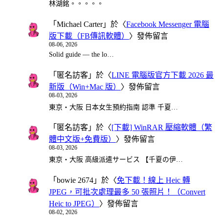
林湖銘。。。。。
「
Michael Carter
」於〈
Facebook Messenger 電腦
版下載（FB傳訊軟體）
〉發佈留言
08-06, 2026
Solid guide — the lo…
「
匿名訪客
」於〈
LINE 電腦版官方下載 2026 最
新版（Win+Mac 版）
〉發佈留言
08-03, 2026
東京・大阪 日本女生預約指南 認準 千夏…
「
匿名訪客
」於〈
[下載] WinRAR 壓縮軟體（繁
體中文版+免費版）
〉發佈留言
08-03, 2026
東京・大阪 高級派遣サービス 【千夏の伊…
「
bowie 2674
」於〈
免下載！線上 Heic 轉
JPEG，可批次處理最多 50 張照片！（Convert
Heic to JPEG）
〉發佈留言
08-02, 2026