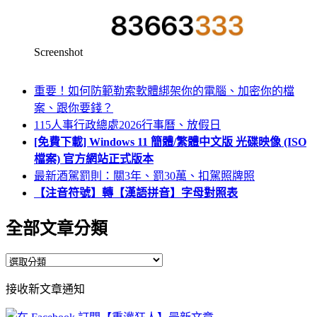
Screenshot
重要！如何防範勒索軟體綁架你的電腦、加密你的檔
案、跟你要錢？
115人事行政總處2026行事曆、放假日
[免費下載] Windows 11 簡體/繁體中文版 光碟映像 (ISO
檔案) 官方網站正式版本
最新酒駕罰則：關3年、罰30萬、扣駕照牌照
【注音符號】轉【漢語拼音】字母對照表
全部文章分類
全
部
接收新文章通知
文
章