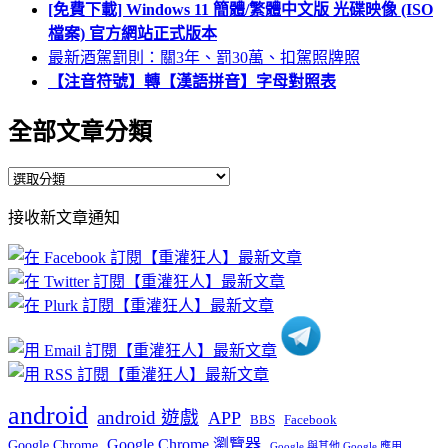
[免費下載] Windows 11 簡體/繁體中文版 光碟映像 (ISO
檔案) 官方網站正式版本
最新酒駕罰則：關3年、罰30萬、扣駕照牌照
【注音符號】轉【漢語拼音】字母對照表
全部文章分類
全
部
接收新文章通知
文
章
分
類
android
android 遊戲
APP
BBS
Facebook
Google Chrome 瀏覽器
Google Chrome
Google 與其他 Google 應用