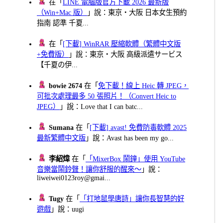
在「
LINE 電腦版官方下載 2026 最新版
（Win+Mac 版）
」說：東京・大阪 日本女生預約
指南 認準 千夏...
在「
[下載] WinRAR 壓縮軟體（繁體中文版
+免費版）
」說：東京・大阪 高級派遣サービス
【千夏の伊...
bowie 2674
在「
免下載！線上 Heic 轉 JPEG，
可批次處理最多 50 張照片！（Convert Heic to
JPEG）
」說：Love that I can batc...
Sumana
在「
[下載] avast! 免費防毒軟體 2025
最新繁體中文版
」說：Avast has been my go...
李紹煒
在「
「MixerBox 鬧鐘」使用 YouTube
音樂當鬧鈴聲！讓你舒服的醒來～
」說：
liweiwei0123roy@gmai...
Tugy
在「
「打地鼠學唐詩」讓你長智慧的好
遊戲
」說：uugi