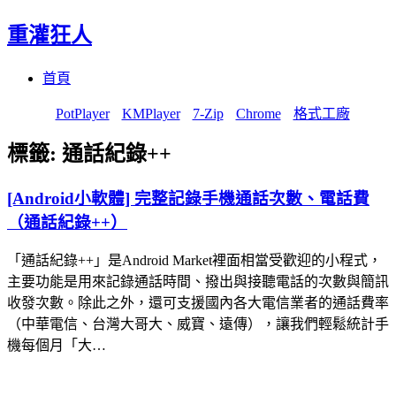
重灌狂人
Menu
Skip
首頁
to
content
PotPlayer
KMPlayer
7-Zip
Chrome
格式工廠
標籤:
通話紀錄++
[Android小軟體] 完整記錄手機通話次數、電話費
（通話紀錄++）
「通話紀錄++」是Android Market裡面相當受歡迎的小程式，
主要功能是用來記錄通話時間、撥出與接聽電話的次數與簡訊
收發次數。除此之外，還可支援國內各大電信業者的通話費率
（中華電信、台灣大哥大、威寶、遠傳），讓我們輕鬆統計手
機每個月「大…