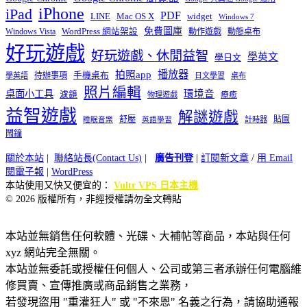
iPhone
iPad
PDF
widget
LINE
Mac OS X
Windows 7
免費圖庫
Windows Vista
WordPress 網站架設
動作遊戲
動態桌布
好玩遊戲
好玩遊戲、休閒益智
學英文
學日文
播放器
拍照app
待辦事項
手機桌布
學英語
日文學習
桌布
照片編輯
桌面小工具
環境音
濾鏡
療癒
物理遊戲
益智遊戲
解謎遊戲
舒壓
貼圖
計時器
睡眠音樂
英語學習
鬧鐘
關於本站
|
聯絡站長(Contact Us)
|
廣告刊登
|
訂閱新文章
/
用 Email
閱電子報
|
WordPress
本站使用又快又便宜的：
Vultr VPS 日本主機
© 2026 版權所有，非經授權請勿全文轉貼
本站並無銷售任何軟體、光碟、大補帖等商品，本站與任何
xyz 網站完全無關。
本站並無委託或授權任何個人、公司或第三者承辦任何電腦維
修買賣、宣傳推廣或商品銷售之業務，
若發現盜用 "重灌狂人" 或 "不來恩" 名義之行為，請協助通報