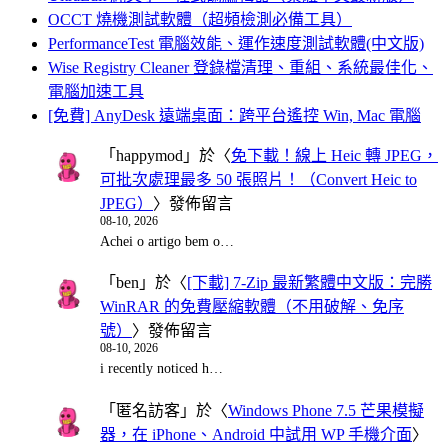
OCCT 燒機測試軟體（超頻檢測必備工具）
PerformanceTest 電腦效能、運作速度測試軟體(中文版)
Wise Registry Cleaner 登錄檔清理、重組、系統最佳化、
電腦加速工具
[免費] AnyDesk 遠端桌面：跨平台遙控 Win, Mac 電腦
「
happymod
」於〈
免下載！線上 Heic 轉 JPEG，
可批次處理最多 50 張照片！（Convert Heic to
JPEG）
〉發佈留言
08-10, 2026
Achei o artigo bem o…
「
ben
」於〈
[下載] 7-Zip 最新繁體中文版：完勝
WinRAR 的免費壓縮軟體（不用破解、免序
號）
〉發佈留言
08-10, 2026
i recently noticed h…
「
匿名訪客
」於〈
Windows Phone 7.5 芒果模擬
器，在 iPhone、Android 中試用 WP 手機介面
〉