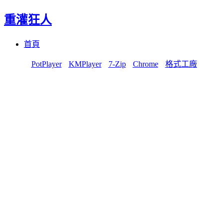
重灌狂人
Menu
Skip
首頁
to
content
PotPlayer
KMPlayer
7-Zip
Chrome
格式工廠