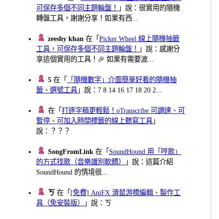
可保存多個不同主題輪盤！
」說：很實用的隨機
轉盤工具，謝謝分享！如果有西...
zeeshy khan
在「
Picker Wheel 線上隨機抽籤
工具，可保存多個不同主題輪盤！
」說：感謝分
享這個實用的工具！🎉 如果有需要波...
5
在「
「隨機數字」介面簡單好看的隨機抽
籤、選號工具
」說：7 8 14 16 17 18 20 2...
在「
打逐字稿更輕鬆！oTranscribe 可調速、可
暫停、可加入時間標籤的線上聽寫工具
」
說：？？？
SongFromLink
在「
SoundHound 用「哼歌」
的方式找歌（音樂識別軟體）
」說：這篇介紹
SoundHound 的情境很...
ㄎ
在「
[免費] AniFX 滑鼠游標編輯、製作工
具（免安裝版）
」說：ㄎ