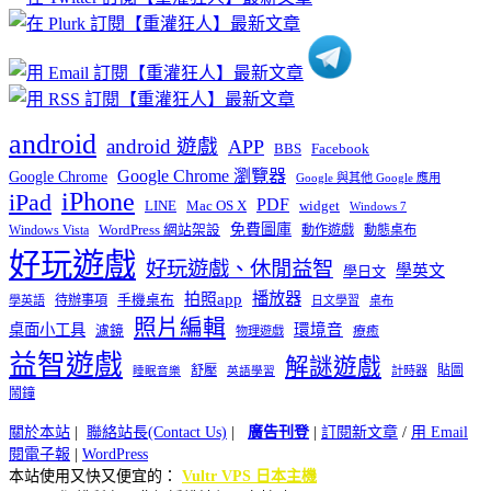
類
android
android 遊戲
APP
BBS
Facebook
Google Chrome 瀏覽器
Google Chrome
Google 與其他 Google 應用
iPhone
iPad
PDF
widget
LINE
Mac OS X
Windows 7
免費圖庫
Windows Vista
WordPress 網站架設
動作遊戲
動態桌布
好玩遊戲
好玩遊戲、休閒益智
學英文
學日文
播放器
拍照app
待辦事項
手機桌布
學英語
日文學習
桌布
照片編輯
桌面小工具
環境音
濾鏡
療癒
物理遊戲
益智遊戲
解謎遊戲
舒壓
貼圖
計時器
睡眠音樂
英語學習
鬧鐘
關於本站
|
聯絡站長(Contact Us)
|
廣告刊登
|
訂閱新文章
/
用 Email
閱電子報
|
WordPress
本站使用又快又便宜的：
Vultr VPS 日本主機