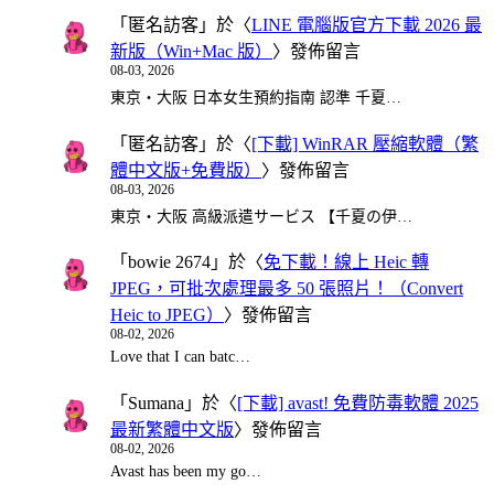
「
匿名訪客
」於〈
LINE 電腦版官方下載 2026 最
新版（Win+Mac 版）
〉發佈留言
08-03, 2026
東京・大阪 日本女生預約指南 認準 千夏…
「
匿名訪客
」於〈
[下載] WinRAR 壓縮軟體（繁
體中文版+免費版）
〉發佈留言
08-03, 2026
東京・大阪 高級派遣サービス 【千夏の伊…
「
bowie 2674
」於〈
免下載！線上 Heic 轉
JPEG，可批次處理最多 50 張照片！（Convert
Heic to JPEG）
〉發佈留言
08-02, 2026
Love that I can batc…
「
Sumana
」於〈
[下載] avast! 免費防毒軟體 2025
最新繁體中文版
〉發佈留言
08-02, 2026
Avast has been my go…