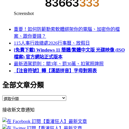
Screenshot
重要！如何防範勒索軟體綁架你的電腦、加密你的檔
案、跟你要錢？
115人事行政總處2026行事曆、放假日
[免費下載] Windows 11 簡體/繁體中文版 光碟映像 (ISO
檔案) 官方網站正式版本
最新酒駕罰則：關3年、罰30萬、扣駕照牌照
【注音符號】轉【漢語拼音】字母對照表
全部文章分類
全
部
接收新文章通知
文
章
分