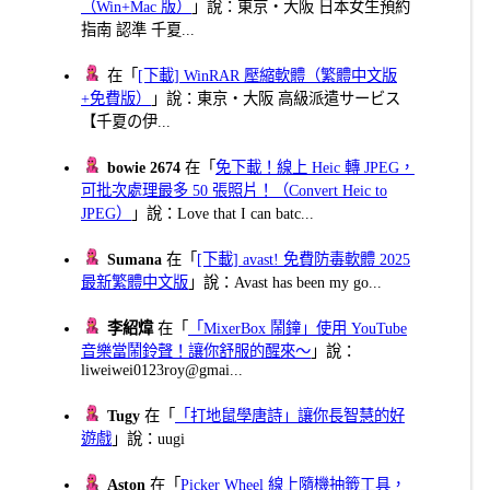
（Win+Mac 版）
」說：東京・大阪 日本女生預約
指南 認準 千夏...
在「
[下載] WinRAR 壓縮軟體（繁體中文版
+免費版）
」說：東京・大阪 高級派遣サービス
【千夏の伊...
bowie 2674
在「
免下載！線上 Heic 轉 JPEG，
可批次處理最多 50 張照片！（Convert Heic to
JPEG）
」說：Love that I can batc...
Sumana
在「
[下載] avast! 免費防毒軟體 2025
最新繁體中文版
」說：Avast has been my go...
李紹煒
在「
「MixerBox 鬧鐘」使用 YouTube
音樂當鬧鈴聲！讓你舒服的醒來～
」說：
liweiwei0123roy@gmai...
Tugy
在「
「打地鼠學唐詩」讓你長智慧的好
遊戲
」說：uugi
Aston
在「
Picker Wheel 線上隨機抽籤工具，