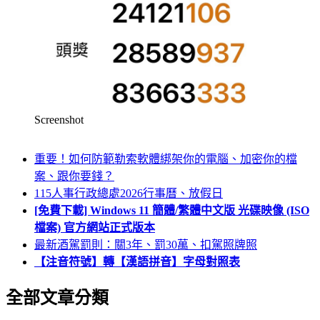
Screenshot
重要！如何防範勒索軟體綁架你的電腦、加密你的檔
案、跟你要錢？
115人事行政總處2026行事曆、放假日
[免費下載] Windows 11 簡體/繁體中文版 光碟映像 (ISO
檔案) 官方網站正式版本
最新酒駕罰則：關3年、罰30萬、扣駕照牌照
【注音符號】轉【漢語拼音】字母對照表
全部文章分類