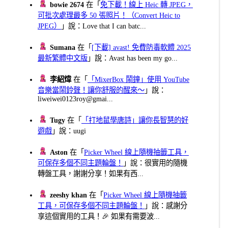
bowie 2674
在「
免下載！線上 Heic 轉 JPEG，
可批次處理最多 50 張照片！（Convert Heic to
JPEG）
」說：Love that I can batc...
Sumana
在「
[下載] avast! 免費防毒軟體 2025
最新繁體中文版
」說：Avast has been my go...
李紹煒
在「
「MixerBox 鬧鐘」使用 YouTube
音樂當鬧鈴聲！讓你舒服的醒來～
」說：
liweiwei0123roy@gmai...
Tugy
在「
「打地鼠學唐詩」讓你長智慧的好
遊戲
」說：uugi
Aston
在「
Picker Wheel 線上隨機抽籤工具，
可保存多個不同主題輪盤！
」說：很實用的隨機
轉盤工具，謝謝分享！如果有西...
zeeshy khan
在「
Picker Wheel 線上隨機抽籤
工具，可保存多個不同主題輪盤！
」說：感謝分
享這個實用的工具！🎉 如果有需要波...