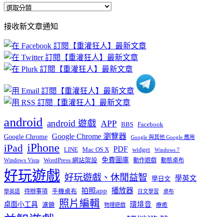
全
部
接收新文章通知
文
章
分
類
android
android 遊戲
APP
BBS
Facebook
Google Chrome 瀏覽器
Google Chrome
Google 與其他 Google 應用
iPhone
iPad
PDF
widget
LINE
Mac OS X
Windows 7
免費圖庫
Windows Vista
WordPress 網站架設
動作遊戲
動態桌布
好玩遊戲
好玩遊戲、休閒益智
學英文
學日文
播放器
拍照app
待辦事項
手機桌布
學英語
日文學習
桌布
照片編輯
桌面小工具
環境音
濾鏡
療癒
物理遊戲