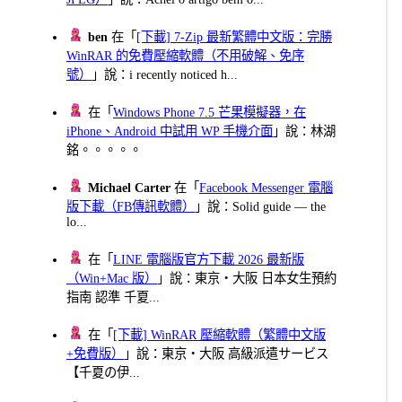
ben
在「
[下載] 7-Zip 最新繁體中文版：完勝
WinRAR 的免費壓縮軟體（不用破解、免序
號）
」說：i recently noticed h...
在「
Windows Phone 7.5 芒果模擬器，在
iPhone、Android 中試用 WP 手機介面
」說：林湖
銘。。。。。
Michael Carter
在「
Facebook Messenger 電腦
版下載（FB傳訊軟體）
」說：Solid guide — the
lo...
在「
LINE 電腦版官方下載 2026 最新版
（Win+Mac 版）
」說：東京・大阪 日本女生預約
指南 認準 千夏...
在「
[下載] WinRAR 壓縮軟體（繁體中文版
+免費版）
」說：東京・大阪 高級派遣サービス
【千夏の伊...