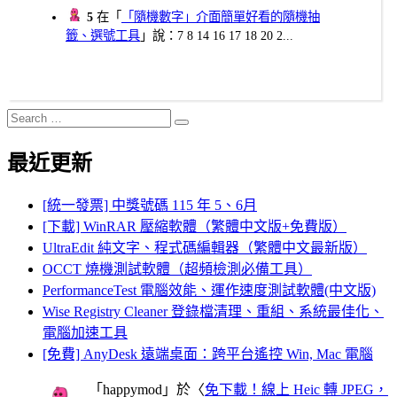
5
在「
「隨機數字」介面簡單好看的隨機抽
籤、選號工具
」說：7 8 14 16 17 18 20 2...
Search
Search
for:
最近更新
[統一發票] 中獎號碼 115 年 5、6月
[下載] WinRAR 壓縮軟體（繁體中文版+免費版）
UltraEdit 純文字、程式碼編輯器（繁體中文最新版）
OCCT 燒機測試軟體（超頻檢測必備工具）
PerformanceTest 電腦效能、運作速度測試軟體(中文版)
Wise Registry Cleaner 登錄檔清理、重組、系統最佳化、
電腦加速工具
[免費] AnyDesk 遠端桌面：跨平台遙控 Win, Mac 電腦
「
happymod
」於〈
免下載！線上 Heic 轉 JPEG，