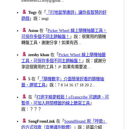
liweiwei0123roy@gmai...
Tugy
在「
「打地鼠學唐詩」讓你長智慧的好
遊戲
」說：uugi
Aston
在「
Picker Wheel 線上隨機抽籤工具，
可保存多個不同主題輪盤！
」說：很實用的隨機
轉盤工具，謝謝分享！如果有西...
zeeshy khan
在「
Picker Wheel 線上隨機抽籤
工具，可保存多個不同主題輪盤！
」說：感謝分
享這個實用的工具！🎉 如果有需要波...
5
在「
「隨機數字」介面簡單好看的隨機抽
籤、選號工具
」說：7 8 14 16 17 18 20 2...
在「
打逐字稿更輕鬆！oTranscribe 可調速、可
暫停、可加入時間標籤的線上聽寫工具
」
說：？？？
SongFromLink
在「
SoundHound 用「哼歌」
的方式找歌（音樂識別軟體）
」說：這篇介紹