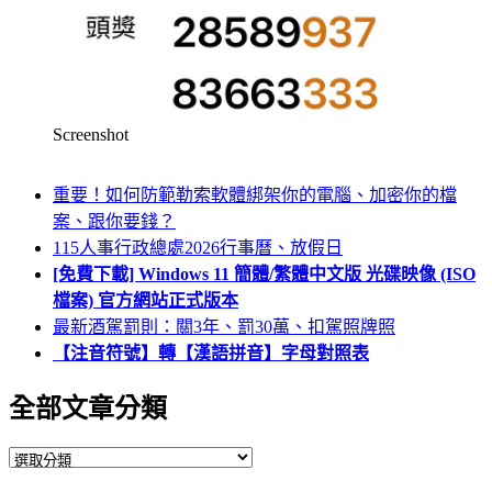
Screenshot
重要！如何防範勒索軟體綁架你的電腦、加密你的檔
案、跟你要錢？
115人事行政總處2026行事曆、放假日
[免費下載] Windows 11 簡體/繁體中文版 光碟映像 (ISO
檔案) 官方網站正式版本
最新酒駕罰則：關3年、罰30萬、扣駕照牌照
【注音符號】轉【漢語拼音】字母對照表
全部文章分類
全
部