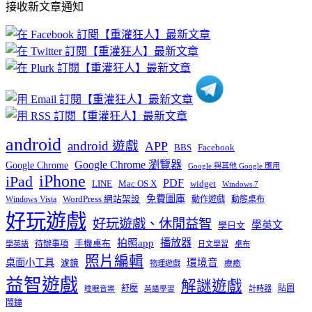
接收新文章通知
文
章
分
類
android
android 遊戲
APP
BBS
Facebook
Google Chrome 瀏覽器
Google Chrome
Google 與其他 Google 應用
iPhone
iPad
PDF
widget
LINE
Mac OS X
Windows 7
免費圖庫
Windows Vista
WordPress 網站架設
動作遊戲
動態桌布
好玩遊戲
好玩遊戲、休閒益智
學英文
學日文
播放器
拍照app
待辦事項
手機桌布
學英語
日文學習
桌布
照片編輯
桌面小工具
環境音
濾鏡
療癒
物理遊戲
益智遊戲
解謎遊戲
舒壓
貼圖
計時器
睡眠音樂
英語學習
鬧鐘