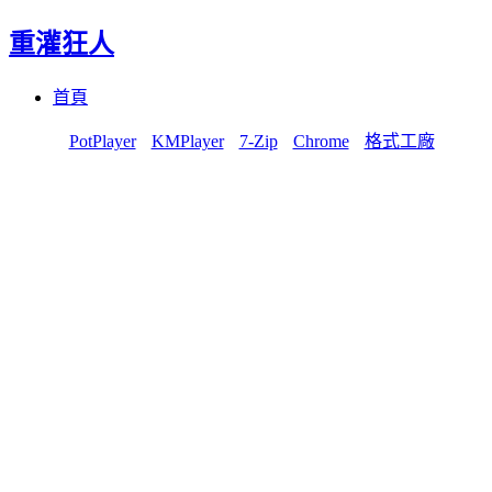
重灌狂人
Menu
Skip
首頁
to
content
PotPlayer
KMPlayer
7-Zip
Chrome
格式工廠