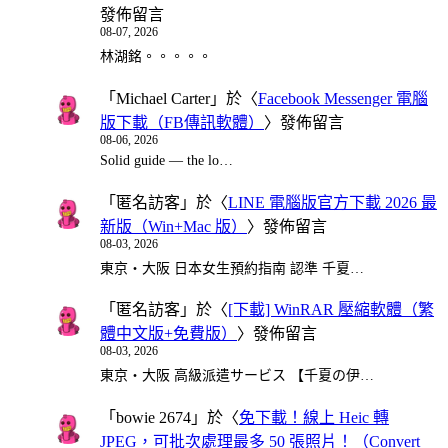
發佈留言
08-07, 2026
林湖銘。。。。。
「
Michael Carter
」於〈
Facebook Messenger 電腦
版下載（FB傳訊軟體）
〉發佈留言
08-06, 2026
Solid guide — the lo…
「
匿名訪客
」於〈
LINE 電腦版官方下載 2026 最
新版（Win+Mac 版）
〉發佈留言
08-03, 2026
東京・大阪 日本女生預約指南 認準 千夏…
「
匿名訪客
」於〈
[下載] WinRAR 壓縮軟體（繁
體中文版+免費版）
〉發佈留言
08-03, 2026
東京・大阪 高級派遣サービス 【千夏の伊…
「
bowie 2674
」於〈
免下載！線上 Heic 轉
JPEG，可批次處理最多 50 張照片！（Convert