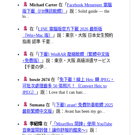
Michael Carter
在「
Facebook Messenger 電腦
版下載（FB傳訊軟體）
」說：Solid guide — the
lo...
在「
LINE 電腦版官方下載 2026 最新版
（Win+Mac 版）
」說：東京・大阪 日本女生預約
指南 認準 千夏...
在「
[下載] WinRAR 壓縮軟體（繁體中文版
+免費版）
」說：東京・大阪 高級派遣サービス
【千夏の伊...
bowie 2674
在「
免下載！線上 Heic 轉 JPEG，
可批次處理最多 50 張照片！（Convert Heic to
JPEG）
」說：Love that I can batc...
Sumana
在「
[下載] avast! 免費防毒軟體 2025
最新繁體中文版
」說：Avast has been my go...
李紹煒
在「
「MixerBox 鬧鐘」使用 YouTube
音樂當鬧鈴聲！讓你舒服的醒來～
」說：