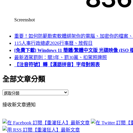
Screenshot
重要！如何防範勒索軟體綁架你的電腦、加密你的檔案、
115人事行政總處2026行事曆、放假日
[免費下載] Windows 11 簡體/繁體中文版 光碟映像 (IS
最新酒駕罰則：關3年、罰30萬、扣駕照牌照
【注音符號】轉【漢語拼音】字母對照表
全部文章分類
全
部
接收新文章通知
文
章
分
類