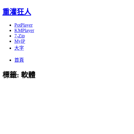
重灌狂人
PotPlayer
KMPlayer
7-Zip
MyIP
大字
Menu
Skip
首頁
to
content
標籤:
軟體