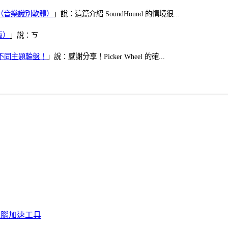
找歌（音樂識別軟體）
」說：這篇介紹 SoundHound 的情境很...
版）
」說：ㄎ
多個不同主題輪盤！
」說：感謝分享！Picker Wheel 的確...
化、電腦加速工具