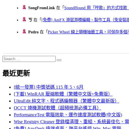
SongFromLink
在「
SoundHound 用「哼歌」的方式
ㄎ
在「
[免費] AniFX 滑鼠游標編輯、製作工具（免安裝
Pedro
在「
Picker Wheel 線上隨機抽籤工具，可保存
Search
Search
for:
最近更新
[統一發票] 中獎號碼 115 年 5、6月
[下載] WinRAR 壓縮軟體（繁體中文版+免費版）
UltraEdit 純文字、程式碼編輯器（繁體中文最新版）
OCCT 燒機測試軟體（超頻檢測必備工具）
PerformanceTest 電腦效能、運作速度測試軟體(中文版)
Wise Registry Cleaner 登錄檔清理、重組、系統最佳
[免費] AnyDesk 遠端桌面：跨平台遙控 Win, Mac 電腦