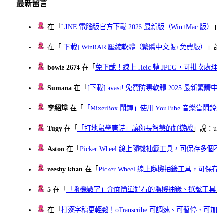
最新留言
在「
LINE 電腦版官方下載 2026 最新版（Win+Mac 版）
在「
[下載] WinRAR 壓縮軟體（繁體中文版+免費版）
」
bowie 2674
在「
免下載！線上 Heic 轉 JPEG，可批次處理最多 
Sumana
在「
[下載] avast! 免費防毒軟體 2025 最新繁
李紹煒
在「
「MixerBox 鬧鐘」使用 YouTube 音樂
Tugy
在「
「打地鼠學唐詩」讓你長智慧的好遊戲
」說：uu
Aston
在「
Picker Wheel 線上隨機抽籤工具，可保存
zeeshy khan
在「
Picker Wheel 線上隨機抽籤工具，
5
在「
「隨機數字」介面簡單好看的隨機抽籤、選號工具
在「
打逐字稿更輕鬆！oTranscribe 可調速、可暫停