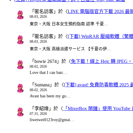
「
匿名訪客
」於〈
LINE 電腦版官方下載 2026 最
08-03, 2026
東京・大阪 日本女生預約指南 認準 千夏…
「
匿名訪客
」於〈
[下載] WinRAR 壓縮軟體（
08-03, 2026
東京・大阪 高級派遣サービス 【千夏の伊…
「
bowie 2674
」於〈
免下載！線上 Heic 轉 JPEG，可
08-02, 2026
Love that I can batc…
「
Sumana
」於〈
[下載] avast! 免費防毒軟體 20
08-02, 2026
Avast has been my go…
「
李紹煒
」於〈
「MixerBox 鬧鐘」使用 You
07-31, 2026
liweiwei0123roy@gmai…