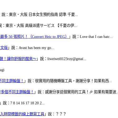
」說：東京・大阪 日本女生預約指南 認準 千夏...
說：東京・大阪 高級派遣サービス 【千夏の伊...
50 張照片！（Convert Heic to JPEG）
」說：Love that I can batc...
體中文版
」說：Avast has been my go...
當鬧鈴聲！讓你舒服的醒來～
」說：liweiwei0123roy@gmai...
gi
多個不同主題輪盤！
」說：很實用的隨機轉盤工具，謝謝分享！如果有西...
可保存多個不同主題輪盤！
」說：感謝分享這個實用的工具！🎉 如果有需要波..
」說：7 8 14 16 17 18 20 2...
、可加入時間標籤的線上聽寫工具
」說：？？？