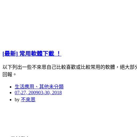
[最新] 常用軟體下載 ！
以下列出一些不來恩自己比較喜歡或比較常用的軟體，絕大部
回報。
生活應用、其他未分類
Posted
07-27, 2009
03-30, 2018
on
by
不來恩