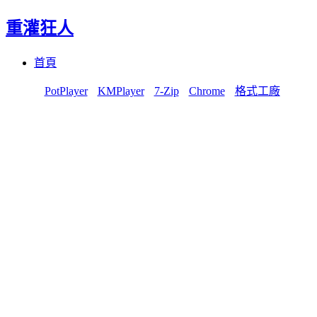
重灌狂人
Menu
Skip
首頁
to
content
PotPlayer
KMPlayer
7-Zip
Chrome
格式工廠