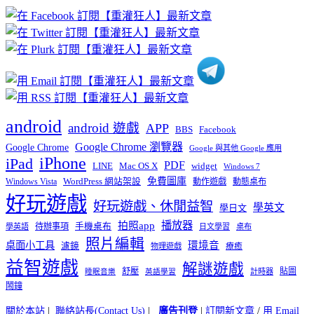
章
分
類
android
android 遊戲
APP
BBS
Facebook
Google Chrome 瀏覽器
Google Chrome
Google 與其他 Google 應用
iPhone
iPad
PDF
widget
LINE
Mac OS X
Windows 7
免費圖庫
Windows Vista
WordPress 網站架設
動作遊戲
動態桌布
好玩遊戲
好玩遊戲、休閒益智
學英文
學日文
播放器
拍照app
待辦事項
手機桌布
學英語
日文學習
桌布
照片編輯
桌面小工具
環境音
濾鏡
療癒
物理遊戲
益智遊戲
解謎遊戲
舒壓
貼圖
計時器
睡眠音樂
英語學習
鬧鐘
關於本站
|
聯絡站長(Contact Us)
|
廣告刊登
|
訂閱新文章
/
用 Email