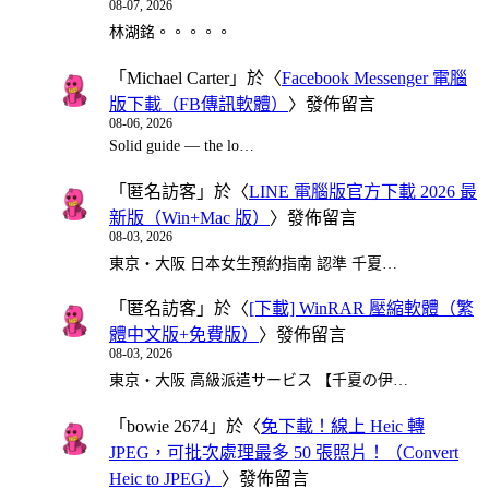
08-07, 2026
林湖銘。。。。。
「
Michael Carter
」於〈
Facebook Messenger 電腦
版下載（FB傳訊軟體）
〉發佈留言
08-06, 2026
Solid guide — the lo…
「
匿名訪客
」於〈
LINE 電腦版官方下載 2026 最
新版（Win+Mac 版）
〉發佈留言
08-03, 2026
東京・大阪 日本女生預約指南 認準 千夏…
「
匿名訪客
」於〈
[下載] WinRAR 壓縮軟體（繁
體中文版+免費版）
〉發佈留言
08-03, 2026
東京・大阪 高級派遣サービス 【千夏の伊…
「
bowie 2674
」於〈
免下載！線上 Heic 轉
JPEG，可批次處理最多 50 張照片！（Convert
Heic to JPEG）
〉發佈留言