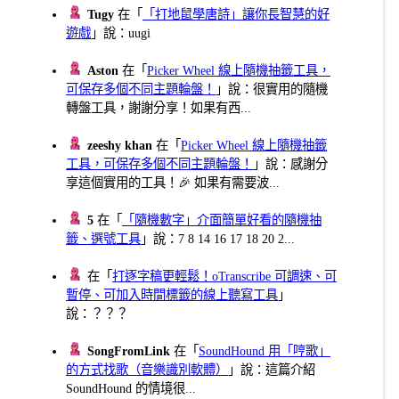
Tugy
在「
「打地鼠學唐詩」讓你長智慧的好
遊戲
」說：uugi
Aston
在「
Picker Wheel 線上隨機抽籤工具，
可保存多個不同主題輪盤！
」說：很實用的隨機
轉盤工具，謝謝分享！如果有西...
zeeshy khan
在「
Picker Wheel 線上隨機抽籤
工具，可保存多個不同主題輪盤！
」說：感謝分
享這個實用的工具！🎉 如果有需要波...
5
在「
「隨機數字」介面簡單好看的隨機抽
籤、選號工具
」說：7 8 14 16 17 18 20 2...
在「
打逐字稿更輕鬆！oTranscribe 可調速、可
暫停、可加入時間標籤的線上聽寫工具
」
說：？？？
SongFromLink
在「
SoundHound 用「哼歌」
的方式找歌（音樂識別軟體）
」說：這篇介紹
SoundHound 的情境很...