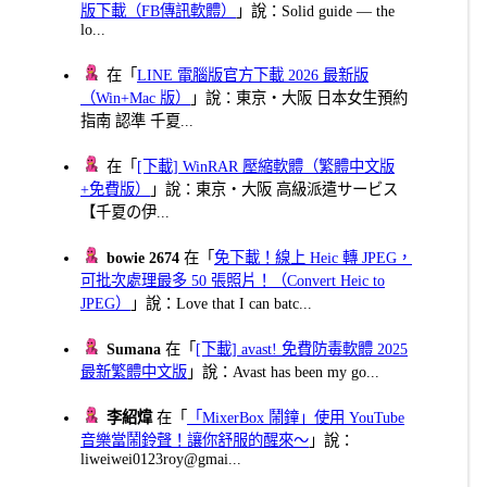
版下載（FB傳訊軟體）
」說：Solid guide — the
lo...
在「
LINE 電腦版官方下載 2026 最新版
（Win+Mac 版）
」說：東京・大阪 日本女生預約
指南 認準 千夏...
在「
[下載] WinRAR 壓縮軟體（繁體中文版
+免費版）
」說：東京・大阪 高級派遣サービス
【千夏の伊...
bowie 2674
在「
免下載！線上 Heic 轉 JPEG，
可批次處理最多 50 張照片！（Convert Heic to
JPEG）
」說：Love that I can batc...
Sumana
在「
[下載] avast! 免費防毒軟體 2025
最新繁體中文版
」說：Avast has been my go...
李紹煒
在「
「MixerBox 鬧鐘」使用 YouTube
音樂當鬧鈴聲！讓你舒服的醒來～
」說：
liweiwei0123roy@gmai...