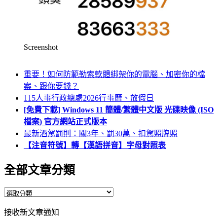
Screenshot
重要！如何防範勒索軟體綁架你的電腦、加密你的檔
案、跟你要錢？
115人事行政總處2026行事曆、放假日
[免費下載] Windows 11 簡體/繁體中文版 光碟映像 (ISO
檔案) 官方網站正式版本
最新酒駕罰則：關3年、罰30萬、扣駕照牌照
【注音符號】轉【漢語拼音】字母對照表
全部文章分類
全
部
接收新文章通知
文