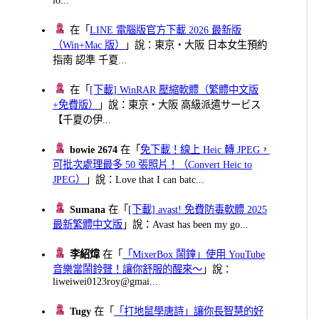
在「
LINE 電腦版官方下載 2026 最新版
（Win+Mac 版）
」說：東京・大阪 日本女生預約
指南 認準 千夏...
在「
[下載] WinRAR 壓縮軟體（繁體中文版
+免費版）
」說：東京・大阪 高級派遣サービス
【千夏の伊...
bowie 2674
在「
免下載！線上 Heic 轉 JPEG，
可批次處理最多 50 張照片！（Convert Heic to
JPEG）
」說：Love that I can batc...
Sumana
在「
[下載] avast! 免費防毒軟體 2025
最新繁體中文版
」說：Avast has been my go...
李紹煒
在「
「MixerBox 鬧鐘」使用 YouTube
音樂當鬧鈴聲！讓你舒服的醒來～
」說：
liweiwei0123roy@gmai...
Tugy
在「
「打地鼠學唐詩」讓你長智慧的好