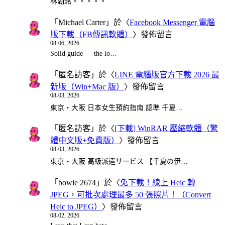
林湖銘。。。。。
「
Michael Carter
」於〈
Facebook Messenger 電腦
版下載（FB傳訊軟體）
〉發佈留言
08-06, 2026
Solid guide — the lo…
「
匿名訪客
」於〈
LINE 電腦版官方下載 2026 最
新版（Win+Mac 版）
〉發佈留言
08-03, 2026
東京・大阪 日本女生預約指南 認準 千夏…
「
匿名訪客
」於〈
[下載] WinRAR 壓縮軟體（繁
體中文版+免費版）
〉發佈留言
08-03, 2026
東京・大阪 高級派遣サービス 【千夏の伊…
「
bowie 2674
」於〈
免下載！線上 Heic 轉
JPEG，可批次處理最多 50 張照片！（Convert
Heic to JPEG）
〉發佈留言
08-02, 2026