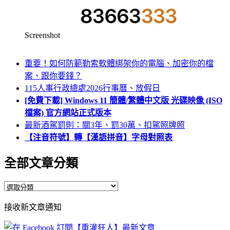
Screenshot
重要！如何防範勒索軟體綁架你的電腦、加密你的檔
案、跟你要錢？
115人事行政總處2026行事曆、放假日
[免費下載] Windows 11 簡體/繁體中文版 光碟映像 (ISO
檔案) 官方網站正式版本
最新酒駕罰則：關3年、罰30萬、扣駕照牌照
【注音符號】轉【漢語拼音】字母對照表
全部文章分類
全
部
接收新文章通知
文
章