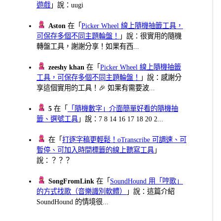
遊戲
」說：uugi
Aston
在「
Picker Wheel 線上隨機抽籤工具，
可保存多個不同主題輪盤！
」說：很實用的隨機
轉盤工具，謝謝分享！如果有西...
zeeshy khan
在「
Picker Wheel 線上隨機抽籤
工具，可保存多個不同主題輪盤！
」說：感謝分
享這個實用的工具！🎉 如果有需要波...
5
在「
「隨機數字」介面簡單好看的隨機抽
籤、選號工具
」說：7 8 14 16 17 18 20 2...
在「
打逐字稿更輕鬆！oTranscribe 可調速、可
暫停、可加入時間標籤的線上聽寫工具
」
說：？？？
SongFromLink
在「
SoundHound 用「哼歌」
的方式找歌（音樂識別軟體）
」說：這篇介紹
SoundHound 的情境很...