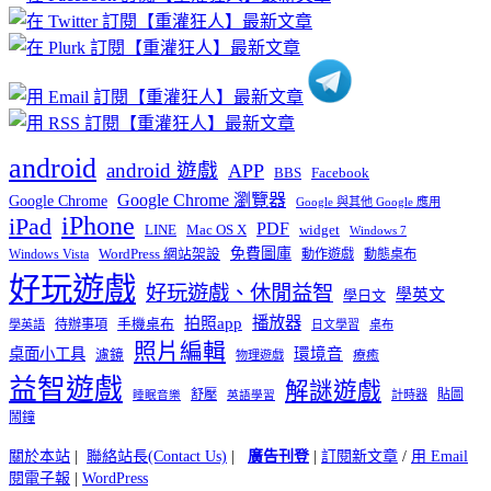
分
類
android
android 遊戲
APP
BBS
Facebook
Google Chrome 瀏覽器
Google Chrome
Google 與其他 Google 應用
iPhone
iPad
PDF
widget
LINE
Mac OS X
Windows 7
免費圖庫
Windows Vista
WordPress 網站架設
動作遊戲
動態桌布
好玩遊戲
好玩遊戲、休閒益智
學英文
學日文
播放器
拍照app
待辦事項
手機桌布
學英語
日文學習
桌布
照片編輯
桌面小工具
環境音
濾鏡
療癒
物理遊戲
益智遊戲
解謎遊戲
舒壓
貼圖
計時器
睡眠音樂
英語學習
鬧鐘
關於本站
|
聯絡站長(Contact Us)
|
廣告刊登
|
訂閱新文章
/
用 Email
閱電子報
|
WordPress