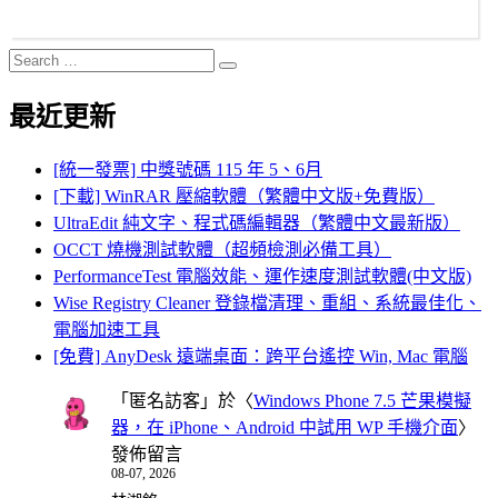
Search
Search
for:
最近更新
[統一發票] 中獎號碼 115 年 5、6月
[下載] WinRAR 壓縮軟體（繁體中文版+免費版）
UltraEdit 純文字、程式碼編輯器（繁體中文最新版）
OCCT 燒機測試軟體（超頻檢測必備工具）
PerformanceTest 電腦效能、運作速度測試軟體(中文版)
Wise Registry Cleaner 登錄檔清理、重組、系統最佳化、
電腦加速工具
[免費] AnyDesk 遠端桌面：跨平台遙控 Win, Mac 電腦
「
匿名訪客
」於〈
Windows Phone 7.5 芒果模擬
器，在 iPhone、Android 中試用 WP 手機介面
〉
發佈留言
08-07, 2026