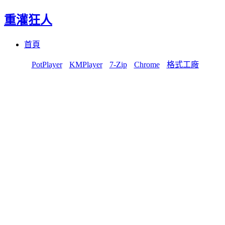
重灌狂人
Menu
Skip
首頁
to
content
PotPlayer
KMPlayer
7-Zip
Chrome
格式工廠